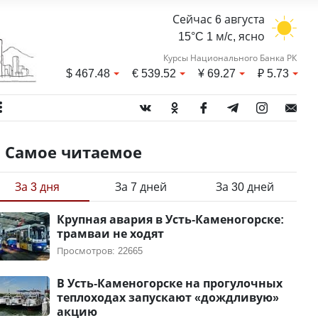
Сейчас 6 августа
15°C 1 м/с, ясно
Курсы Национального Банка РК
$
467.48
€
539.52
¥
69.27
₽
5.73
Самое читаемое
За 3 дня
За 7 дней
За 30 дней
Крупная авария в Усть-Каменогорске:
трамваи не ходят
Просмотров: 22665
В Усть-Каменогорске на прогулочных
теплоходах запускают «дождливую»
акцию