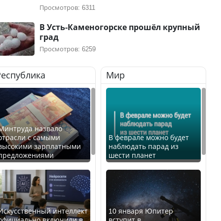
Просмотров: 6311
В Усть-Каменогорске прошёл крупный
град
Просмотров: 6259
Республика
Мир
Минтруда назвало
отрасли с самыми
В феврале можно будет
высокими зарплатными
наблюдать парад из
предложениями
шести планет
Искусственный интеллект
10 января Юпитер
официально включили в
вступит в