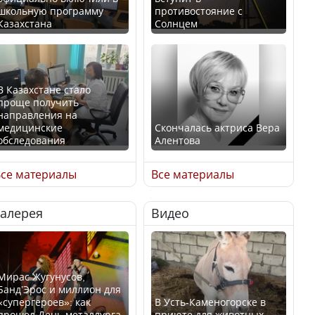
школьную программу
противостояние с
Казахстана
Солнцем
В Казахстане стало
проще получить
направления на
медицинские
Скончалась актриса Вера
обследования
Алентова
се материалы
Все материалы
Галерея
Видео
В РФ вынесен заочный
Қазақстан Орталық Азия
приговор по уголовному
елдері арасында әл-ауқат
делу об убийстве Игоря
индексінде көш бастады
Талькова
Мирас Жугунусов,
Банд’Эрос и миллион для
«супергероев»: как
В Усть-Каменогорске в
прошел День металлурга
приюте для животных