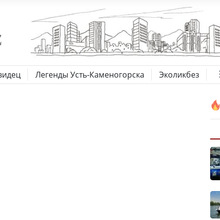
видец
Легенды Усть-Каменогорска
Эколикбез