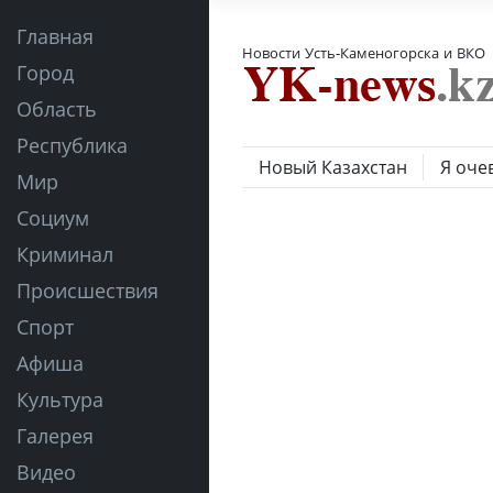
Главная
Новости Усть-Каменогорска и ВКО
Город
Область
Республика
Новый Казахстан
Я оче
Мир
Социум
Криминал
Происшествия
Спорт
Афиша
Культура
Галерея
Видео