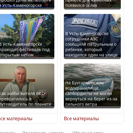
в Усть-Каменогорске
появился ослик
Казахстан возглавил
В России введены
рейтинг благополучия
дополнительные
среди стран Центральной
ограничения для
Азии
казахстанских прав
В Усть-Каменогорске
сотрудники АЗС
В Усть-Каменогорске
сообщили патрульным о
проходит фестиваль под
ребенке, который
открытым небом
находился один на улице
Будут ли представлены
Трамп официально
интересы регионов в
вступил в должность
Курултае?
президента США
На Бухтарминском
водохранилище
Как хобби жителя ВКО
сапбордисты не могли
превратилось в
вернуться на берег из-за
путеводитель по планете
сильного ветра
Ең төменгі жалақы,
Луну признали объектом
алимент, экология: жеті
культурного наследия,
се материалы
Все материалы
партия сайлаушылармен
находящегося под
нені талқылап жатыр?
угрозой исчезновения
проекте
Предложить новость
Обратная связь