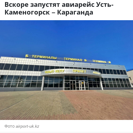
Вскоре запустят авиарейс Усть-
Каменогорск – Караганда
Фото
airport-uk.kz