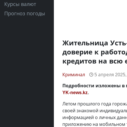
Курсы валют
Прогноз погоды
Жительница Усть-
доверие к работо
кредитов на всю 
Криминал
5 апреля 2025,
Подробности изложены в м
YK-news.kz
.
Летом прошлого года горожа
своей знакомой индивидуал
информацией о личных данны
приложению на мобильном т