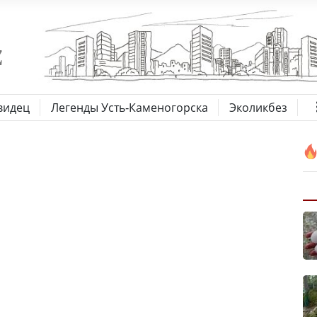
видец
Легенды Усть-Каменогорска
Эколикбез