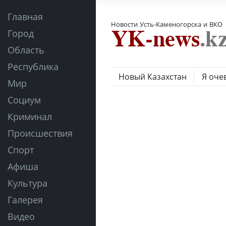
Главная
Новости Усть-Каменогорска и ВКО
Город
Область
Республика
Новый Казахстан
Я оче
Мир
Социум
Криминал
Происшествия
Спорт
Афиша
Культура
Галерея
Видео