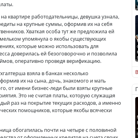
платы.
на квартире работодательницы, девушка узнала,
кредиты на крупные суммы, оформив их на себя
венников. Хваткая особа тут же предложила ей
 мельком упомянула о якобы существующих
ениях, которые можно использовать для
есса доверилась ей безоговорочно и позволила
ймов, оперативно проведя верификацию.
В
хгалтерша взяла в банках несколько
формив их на сына, дочь, знакомого и мать
го, от имени бизнес-леди были взяты крупные
риятия. Это не считая платы, которую служащая
дый раз на покрытие текущих расходов, а именно
ческих помощников, которые якобы всячески
ица обогатилась почти на четыре с половиной
редства от оформленных кредитов на счета своих