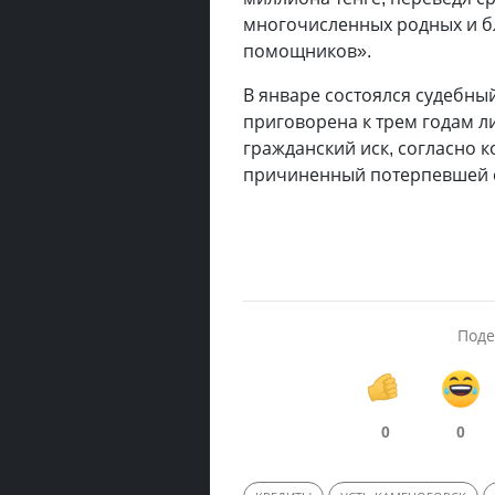
многочисленных родных и б
помощников».
В январе состоялся судебны
приговорена к трем годам л
гражданский иск, согласно 
причиненный потерпевшей ст
Поде
0
0