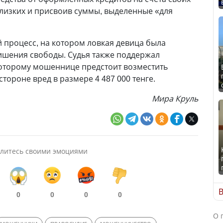
лизких и присвоив суммы, выделенные «для
й процесс, на котором ловкая девица была
ишения свободы. Судья также поддержал
которому мошеннице предстоит возместить
ороне вред в размере 4 487 000 тенге.
Мира Круль
литесь своими эмоциями
В
0
0
0
0
О 