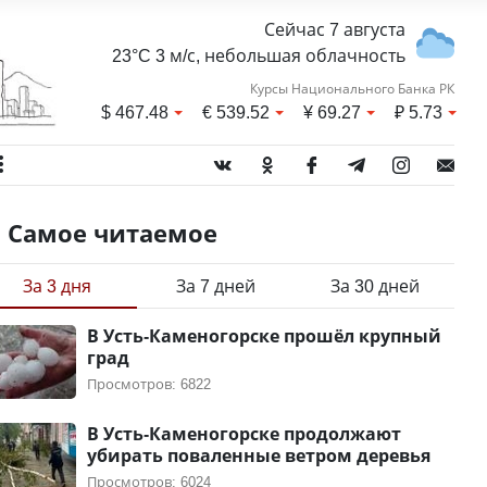
Сейчас 7 августа
23°C 3 м/с, небольшая облачность
Курсы Национального Банка РК
$
467.48
€
539.52
¥
69.27
₽
5.73
Самое читаемое
За 3 дня
За 7 дней
За 30 дней
В Усть-Каменогорске прошёл крупный
град
Просмотров: 6822
В Усть-Каменогорске продолжают
убирать поваленные ветром деревья
Просмотров: 6024