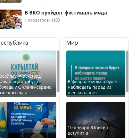
В ВКО пройдет фестиваль мёда
Просмотров: 4108
Республика
Мир
Өсайлау учаскеңізді
қалай оңай табуға
В феврале можно будет
болады? Онлайн-сервис
наблюдать парад из
іске қосылды
шести планет
10 января Юпитер
вступит в