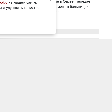
произошел в минувшие выходные в Семее, передает
ookie
на нашем сайте,
ент YK-news.kz. — На данный момент в больницах
и и улучшить качество
шестеро пострадавших, — рассказ...
10 мая 2024, 5:40
3605