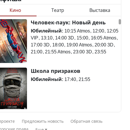
Кино
Театр
Выставка
Станет ли
Человек-паук: Новый день
Будут ли представлены
метапневмовирус
интересы регионов в
эпидемией, рассказали в
Юбилейный:
10:15 Atmos
12:00
12:05
Курултае?
ВОЗ
VIP
13:10
14:00 3D
15:00
16:05 Atmos
17:00 3D
18:00
19:00 Atmos
20:00 3D
21:00
21:55 Atmos
23:00 3D
23:55
Ең төменгі жалақы,
Пассажирский самолет
Школа призраков
алимент, экология: жеті
потерпел крушение в
партия сайлаушылармен
Южной Корее, погибли
Юбилейный:
17:40
21:55
нені талқылап жатыр?
120 человек
Минимальная зарплата,
алименты, экология — о
Авиакатастрофа близ
Смешарики сквозь вселенные
чем говорят с
Актау: Путин принес
проекте
Предложить новость
Обратная связь
избирателями
извинения президенту
Юбилейный:
10:00 VIP
11:45
15:30
торские права
Еще