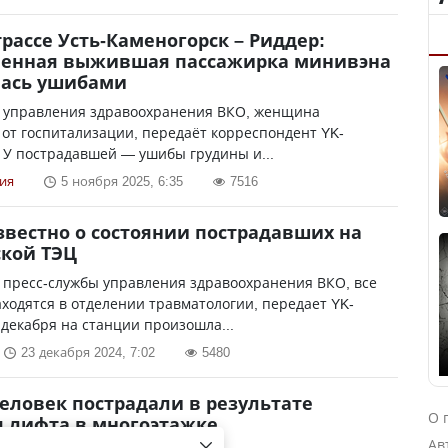
трассе Усть-Каменогорск – Риддер:
венная выжившая пассажирка минивэна
лась ушибами
 управления здравоохранения ВКО, женщина
 от госпитализации, передаёт корреспондент YK-
 У пострадавшей — ушибы грудины и...
ия
5 ноября 2025, 6:35
7516
звестно о состоянии пострадавших на
кой ТЭЦ
 пресс-службы управления здравоохранения ВКО, все
ходятся в отделении травматологии, передает YK-
1 декабря на станции произошла...
23 декабря 2024, 7:02
5480
еловек пострадали в результате
О 
 лифта в многоэтажке
Ав