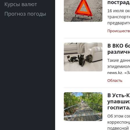
пострад
Курсы валют
16 июля ок
Прогноз погоды
транспортн
предварите
Происшеств
В ВКО б
различ
Такие дан
эпидемиоло
news.kz. «З
Область
В Усть-
упавших
госпит
Об этом со
корреспон
подвесной 