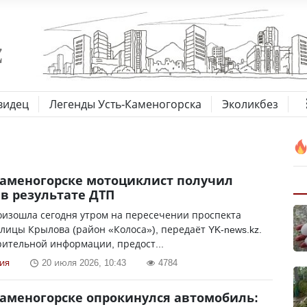
видец
Легенды Усть-Каменогорска
Эколикбез
Каменогорске мотоциклист получил
в результате ДТП
оизошла сегодня утром на пересечении проспекта
улицы Крылова (район «Колоса»), передаёт YK-news.kz.
ительной информации, предост...
ия
20 июля 2026, 10:43
4784
Каменогорске опрокинулся автомобиль: