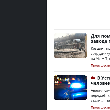
Для по
заводе 
Казцинк п
сотруднику
на УК МП, п
Происшеств
В Уст
челове
Авария слу
передаёт к
стали авто
Происшеств