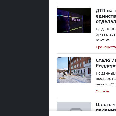
ДТП на 
единст
отдела
По данным
отказалась
news.kz. —
Происшеств
Стало и
Риддерс
По данным
шестеро на
news.kz. 2
Область
Шесть ч
падения