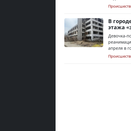
Происшеств
В город
этажа «
Девочка-по
реанимации
апреля в го
Происшеств