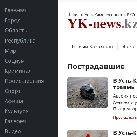
Главная
Новости Усть-Каменогорска и ВКО
Город
Область
Республика
Новый Казахстан
Я оче
Мир
Социум
Пострадавшие
Криминал
В Усть-
Происшествия
травмы 
Спорт
Авария пр
Афиша
Ауэзова и 
По предвар
Культура
Происшеств
Галерея
Видео
В Усть-