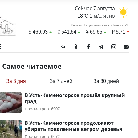
Сейчас 7 августа
18°C 1 м/с, ясно
Курсы Национального Банка РК
$
469.93
€
541.64
¥
69.65
₽
5.71
Самое читаемое
За 3 дня
За 7 дней
За 30 дней
В Усть-Каменогорске прошёл крупный
град
Просмотров: 6907
В Усть-Каменогорске продолжают
убирать поваленные ветром деревья
Просмотров: 6072