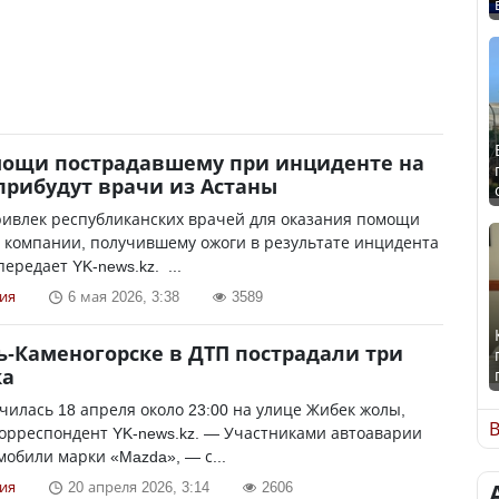
мощи пострадавшему при инциденте на
прибудут врачи из Астаны
ривлек республиканских врачей для оказания помощи
 компании, получившему ожоги в результате инцидента
ередает YK-news.kz. ...
ия
6 мая 2026, 3:38
3589
ь-Каменогорске в ДТП пострадали три
ка
чилась 18 апреля около 23:00 на улице Жибек жолы,
В
орреспондент YK-news.kz. — Участниками автоаварии
мобили марки «Mazda», — с...
ия
20 апреля 2026, 3:14
2606