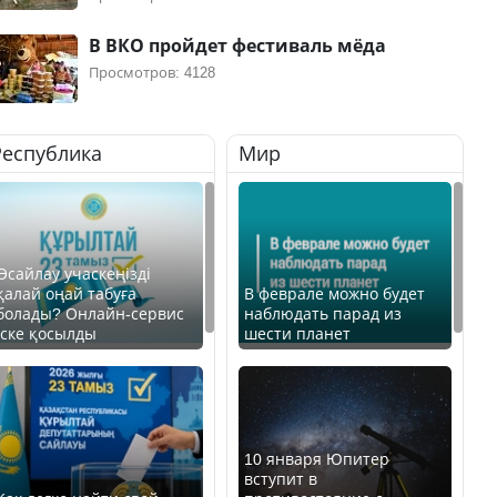
В ВКО пройдет фестиваль мёда
Просмотров: 4128
Республика
Мир
Өсайлау учаскеңізді
қалай оңай табуға
В феврале можно будет
болады? Онлайн-сервис
наблюдать парад из
іске қосылды
шести планет
10 января Юпитер
вступит в