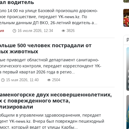
ал водитель
оло 14:00 на улице Базовой произошло дорожно-
ое происшествие, передает YK-news.kz. По
льным данным ДП ВКО, 26-летний водитель а...
ия
16 июля 2026, 12:34
3826
ольше 500 человек пострадали от
ных животных
ные приводит областной департамент санитарно-
гического контроля, передает корреспондент YK-
а первый квартал 2026 года в регио...
15 мая 2026, 11:40
2504
Каменогорске двух несовершеннолетних,
 с поврежденного моста,
ализировали
общили в управлении здравоохранения, передает
дент YK-news.kz. Вчера был поврежден пешеходный
мост, который ведет от улицы Карбы...