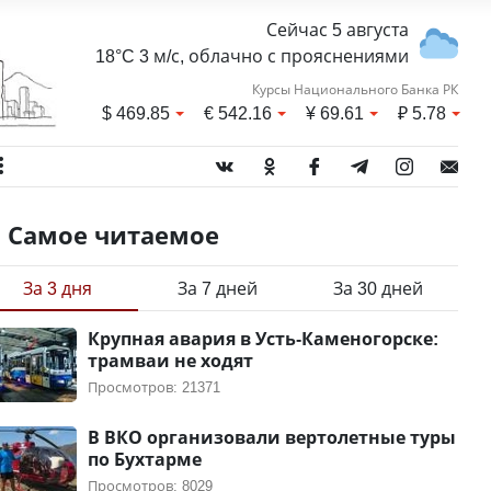
Сейчас 5 августа
18°C 3 м/с, облачно с прояснениями
Курсы Национального Банка РК
$
469.85
€
542.16
¥
69.61
₽
5.78
Самое читаемое
За 3 дня
За 7 дней
За 30 дней
Крупная авария в Усть-Каменогорске:
трамваи не ходят
Просмотров: 21371
В ВКО организовали вертолетные туры
по Бухтарме
Просмотров: 8029