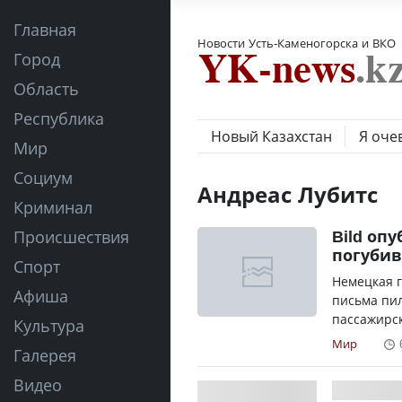
Главная
Новости Усть-Каменогорска и ВКО
Город
Область
Республика
Новый Казахстан
Я оче
Мир
Социум
Андреас Лубитс
Криминал
Bild оп
Происшествия
погубив
Спорт
Немецкая г
Афиша
письма пи
пассажирск
Культура
Мир
Галерея
Видео