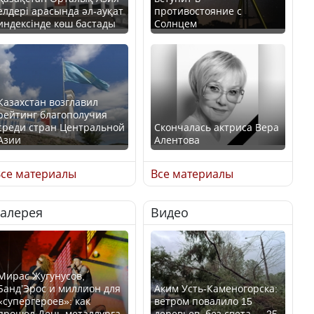
елдері арасында әл-ауқат
противостояние с
индексінде көш бастады
Солнцем
Казахстан возглавил
рейтинг благополучия
среди стран Центральной
Скончалась актриса Вера
Азии
Алентова
се материалы
Все материалы
Галерея
Видео
В РФ вынесен заочный
Будут ли представлены
приговор по уголовному
интересы регионов в
делу об убийстве Игоря
Курултае?
Талькова
Мирас Жугунусов,
Банд’Эрос и миллион для
Аким Усть-Каменогорска:
«супергероев»: как
ветром повалило 15
прошел День металлурга
деревьев, без света — 25