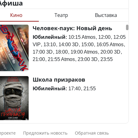
Афиша
Кино
Театр
Выставка
Министр объяснил,
Станет ли
Человек-паук: Новый день
почему казахстанские
метапневмовирус
товары могут стоить
эпидемией, рассказали в
Юбилейный:
10:15 Atmos
12:00
12:05
дороже импортных
ВОЗ
VIP
13:10
14:00 3D
15:00
16:05 Atmos
17:00 3D
18:00
19:00 Atmos
20:00 3D
21:00
21:55 Atmos
23:00 3D
23:55
Курултай – 2026: в списки
Пассажирский самолет
Школа призраков
избирателей по стране
потерпел крушение в
внесены 12 605 788
Южной Корее, погибли
Юбилейный:
17:40
21:55
человек
120 человек
В Казахстане в августе и
Авиакатастрофа близ
Смешарики сквозь вселенные
сентябре ожидается
Актау: Путин принес
проекте
Предложить новость
Обратная связь