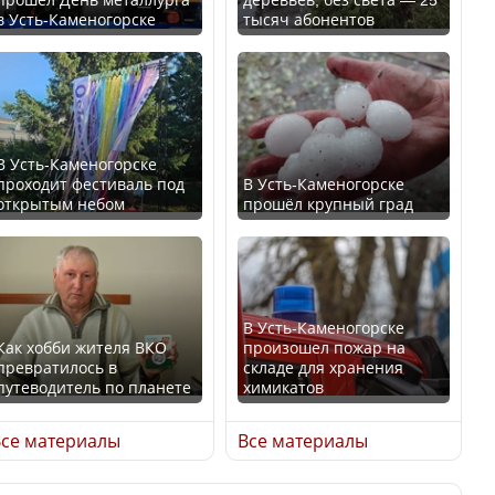
в Усть-Каменогорске
тысяч абонентов
Ең төменгі жалақы,
В России введены
алимент, экология: жеті
дополнительные
партия сайлаушылармен
ограничения для
нені талқылап жатыр?
казахстанских прав
В Усть-Каменогорске
проходит фестиваль под
В Усть-Каменогорске
Минимальная зарплата,
открытым небом
прошёл крупный град
алименты, экология — о
чем говорят с
Трамп официально
избирателями
вступил в должность
представители партий
президента США
В Усть-Каменогорске
Как хобби жителя ВКО
произошел пожар на
превратилось в
складе для хранения
путеводитель по планете
химикатов
Луну признали объектом
Министр рассказал, из
культурного наследия,
се материалы
Все материалы
чего делают колбасу в
находящегося под
Казахстане
угрозой исчезновения