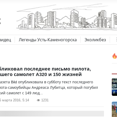
видец
Легенды Усть-Каменогорска
Эколикбез
убликовал последнее письмо пилота,
шего самолет A320 и 150 жизней
азета Bild опубликовала в субботу текст последнего
лота-самоубийцы Андреаса Лубитца, который погубил
ий самолет с 149 люд...
6 марта 2016, 5:14
1231