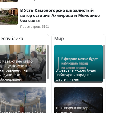
В Усть-Каменогорске шквалистый
ветер оставил Ахмирово и Меновное
без света
Просмотров: 6191
Республика
Мир
В Казахстане стало
проще получить
направления на
В феврале можно будет
медицинские
наблюдать парад из
обследования
шести планет
10 января Юпитер
Қазақстан Орталық Азия
вступит в