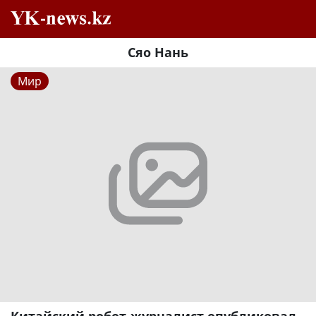
Сяо Нань
Мир