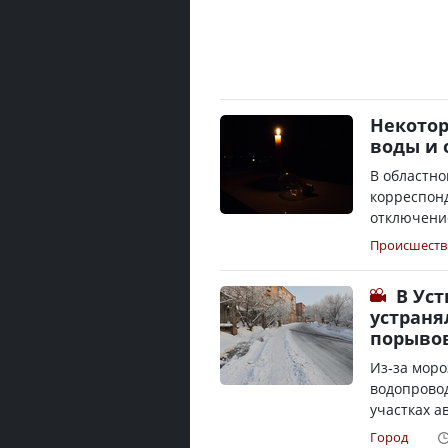
Некотор
воды и 
В областно
корреспон
отключение
Происшеств
В Ус
устраня
порыво
Из-за моро
водопровод
участках а
Город