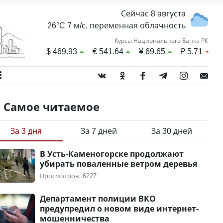
Сейчас 8 августа
26°C 7 м/с, переменная облачность
Курсы Национального Банка РК
$
469.93
€
541.64
¥
69.65
₽
5.71
Самое читаемое
За 3 дня
За 7 дней
За 30 дней
В Усть-Каменогорске продолжают
убирать поваленные ветром деревья
Просмотров: 6227
Департамент полиции ВКО
предупредил о новом виде интернет-
мошенничества