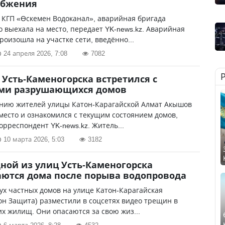
абжения
 КГП «Өскемен Водоканал», аварийная бригада
 выехала на место, передает YK-news.kz. Аварийная
роизошла на участке сети, введённо...
24 апреля 2026, 7:08
7082
 Усть-Каменогорска встретился с
ми разрушающихся домов
нию жителей улицы Катон-Карагайской Алмат Акышов
место и ознакомился с текущим состоянием домов,
орреспондент YK-news.kz. Житель...
10 марта 2026, 5:03
3182
дной из улиц Усть-Каменогорска
ются дома после порыва водопровода
х частных домов на улице Катон-Карагайская
н Защита) разместили в соцсетях видео трещин в
их жилищ. Они опасаются за свою жиз...