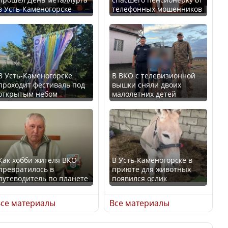
в Усть-Каменогорске
телефонных мошенников
Искусственный интеллект
В России введены
официально включили в
дополнительные
школьную программу
ограничения для
Казахстана
казахстанских прав
В Усть-Каменогорске
В ВКО с телевизионной
проходит фестиваль под
вышки сняли двоих
В Казахстане стало
открытым небом
малолетних детей
проще получить
направления на
Трамп официально
медицинские
вступил в должность
обследования
президента США
Как хобби жителя ВКО
В Усть-Каменогорске в
превратилось в
приюте для животных
путеводитель по планете
появился ослик
Луну признали объектом
Қазақстан Орталық Азия
культурного наследия,
се материалы
Все материалы
елдері арасында әл-ауқат
находящегося под
индексінде көш бастады
угрозой исчезновения