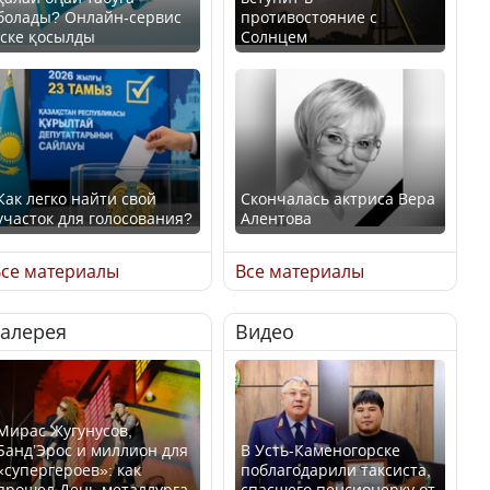
болады? Онлайн-сервис
противостояние с
іске қосылды
Солнцем
Как легко найти свой
Скончалась актриса Вера
участок для голосования?
Алентова
се материалы
Все материалы
Галерея
Видео
Минтруда назвало
В РФ вынесен заочный
отрасли с самыми
приговор по уголовному
высокими зарплатными
делу об убийстве Игоря
предложениями
Талькова
Мирас Жугунусов,
Банд’Эрос и миллион для
В Усть-Каменогорске
«супергероев»: как
поблагодарили таксиста,
прошел День металлурга
спасшего пенсионерку от