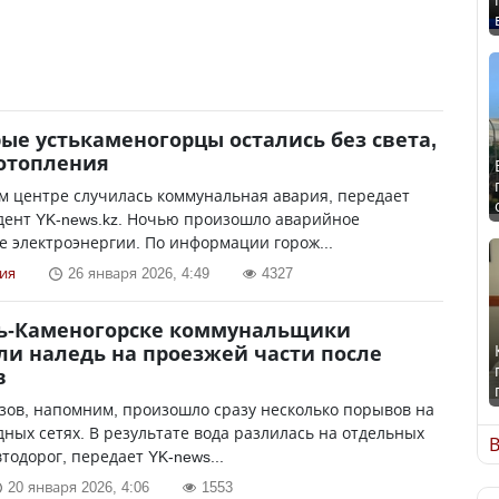
ые устькаменогорцы остались без света,
отопления
м центре случилась коммунальная авария, передает
дент YK-news.kz. Ночью произошло аварийное
 электроэнергии. По информации горож...
ия
26 января 2026, 4:49
4327
ть-Каменогорске коммунальщики
ли наледь на проезжей части после
в
зов, напомним, произошло сразу несколько порывов на
ных сетях. В результате вода разлилась на отдельных
В
втодорог, передает YK-news...
20 января 2026, 4:06
1553