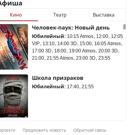
Афиша
Кино
Театр
Выставка
Казахстан возглавил
Станет ли
Человек-паук: Новый день
рейтинг благополучия
метапневмовирус
среди стран Центральной
эпидемией, рассказали в
Юбилейный:
10:15 Atmos
12:00
12:05
Азии
ВОЗ
VIP
13:10
14:00 3D
15:00
16:05 Atmos
17:00 3D
18:00
19:00 Atmos
20:00 3D
21:00
21:55 Atmos
23:00 3D
23:55
Пассажирский самолет
Школа призраков
Будут ли представлены
потерпел крушение в
интересы регионов в
Южной Корее, погибли
Юбилейный:
17:40
21:55
Курултае?
120 человек
Ең төменгі жалақы,
Авиакатастрофа близ
Смешарики сквозь вселенные
алимент, экология: жеті
Актау: Путин принес
проекте
Предложить новость
Обратная связь