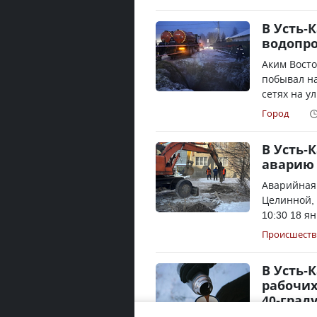
В Усть-
водопр
Аким Восто
побывал на
сетях на у
Город
В Усть-
аварию 
Аварийная
Целинной, 
10:30 18 я
Происшеств
В Усть-
рабочих
40-град