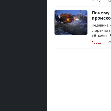
Город
Почему 
происхо
Недавние 
старении г
«Өскемен В
Город