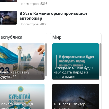
Просмотров: 5316
В Усть-Каменогорске произошел
автопожар
Просмотров: 4068
Республика
Мир
В феврале можно будет
Зачем Казахстану
наблюдать парад из
Курултай?
шести планет
Өсайлау учаскеңізді
10 января Юпитер
қалай оңай табуға
вступит в