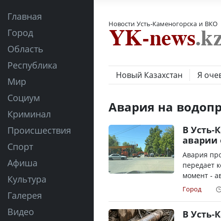
Главная
Новости Усть-Каменогорска и ВКО
Город
Область
Республика
Новый Казахстан
Я оче
Мир
Социум
Авария на водоп
Криминал
В Усть-
Происшествия
аварии 
Спорт
Авария про
Афиша
передает к
момент - а
Культура
Город
Галерея
Видео
В Усть-