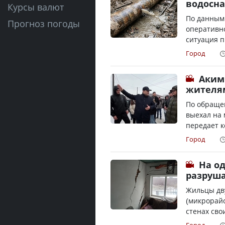
водосн
Курсы валют
По данным
Прогноз погоды
оперативно
ситуация п
Город
Аким
жителя
По обраще
выехал на 
передает к
Город
На о
разруша
Жильцы дву
(микрорайо
стенах сво