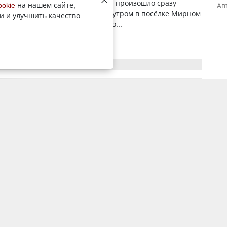
е выходные в областном центре произошло сразу
ookie
на нашем сайте,
Ав
ЧП, передает YK-news.kz. Вчера утром в посёлке Мирном
и и улучшить качество
аварийное отключение холодно...
19 января 2026, 4:41
3168