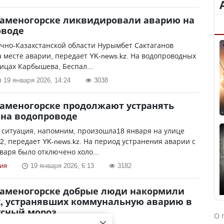
Каменогорске ликвидировали аварию на
оводе
чно-Казахстанской области Нурымбет Сактаганов
 месте аварии, передает YK-news.kz. На водопроводных
лицах Карбышева, Беспал...
19 января 2026, 14:24
3038
Каменогорске продолжают устранять
на водопроводе
 ситуация, напомним, произошла18 января на улице
2, передает YK-news.kz. На период устранения аварии с
нваря было отключено холо...
ия
19 января 2026, 6:13
3182
Каменогорске добрые люди накормили
, устранявших коммунальную аварию в
усный мороз
О 