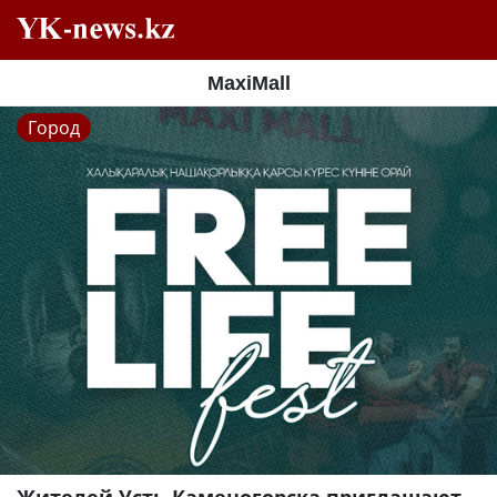
MaxiMall
Город