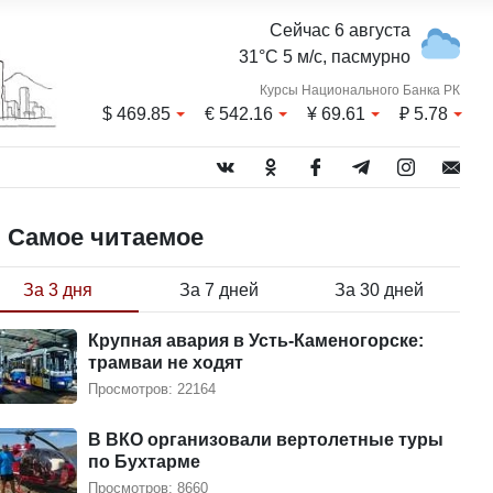
Сейчас 6 августа
31°C 5 м/с, пасмурно
Курсы Национального Банка РК
$
469.85
€
542.16
¥
69.61
₽
5.78
Самое читаемое
За 3 дня
За 7 дней
За 30 дней
Крупная авария в Усть-Каменогорске:
трамваи не ходят
Просмотров: 22164
В ВКО организовали вертолетные туры
по Бухтарме
Просмотров: 8660