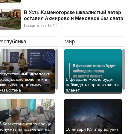
В Усть-Каменогорске шквалистый ветер
оставил Ахмирово и Меновное без света
Просмотров: 6349
Республика
Мир
Искусственный интеллект
официально включили в
В феврале можно будет
школьную программу
наблюдать парад из шести
Казахстана
планет
В Казахстане стало проще
получить направления на
10 января Юпитер вступит