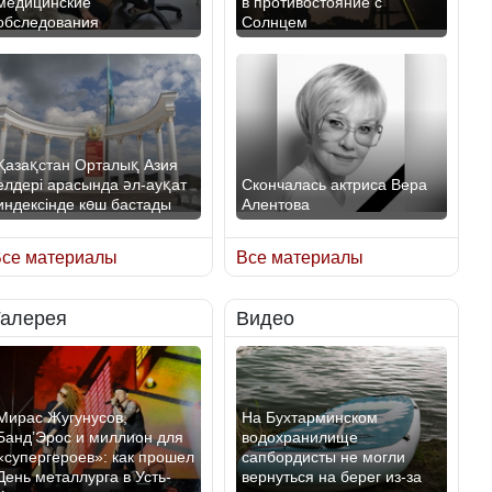
медицинские
в противостояние с
обследования
Солнцем
Қазақстан Орталық Азия
елдері арасында әл-ауқат
Скончалась актриса Вера
индексінде көш бастады
Алентова
се материалы
Все материалы
Галерея
Видео
Казахстан возглавил
В РФ вынесен заочный
рейтинг благополучия
приговор по уголовному
среди стран Центральной
делу об убийстве Игоря
Азии
Талькова
Мирас Жугунусов,
На Бухтарминском
Банд’Эрос и миллион для
водохранилище
«супергероев»: как прошел
сапбордисты не могли
День металлурга в Усть-
вернуться на берег из-за