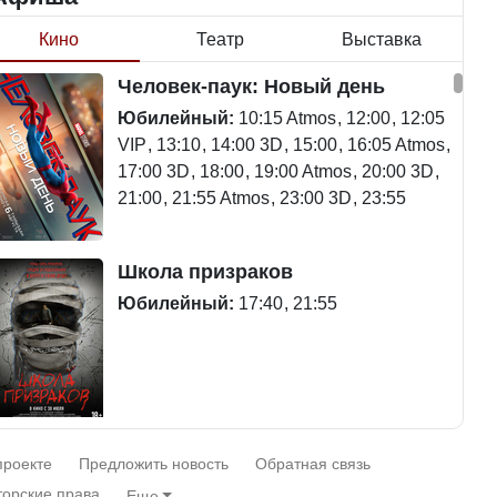
Кино
Театр
Выставка
Станет ли
Человек-паук: Новый день
Министр рассказал, из чего
метапневмовирус
делают колбасу в
эпидемией, рассказали в
Юбилейный:
10:15 Atmos
12:00
12:05
Казахстане
ВОЗ
VIP
13:10
14:00 3D
15:00
16:05 Atmos
17:00 3D
18:00
19:00 Atmos
20:00 3D
21:00
21:55 Atmos
23:00 3D
23:55
Министр объяснил, почему
Пассажирский самолет
Школа призраков
казахстанские товары
потерпел крушение в
могут стоить дороже
Южной Корее, погибли 120
Юбилейный:
17:40
21:55
импортных
человек
Курултай – 2026: в списки
Авиакатастрофа близ
Смешарики сквозь вселенные
избирателей по стране
Актау: Путин принес
проекте
Предложить новость
Обратная связь
внесены 12 605 788
извинения президенту
Юбилейный:
10:00 VIP
11:45
15:30
торские права
Еще