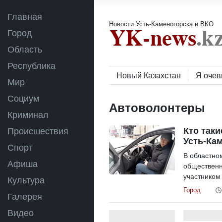
Главная
Новости Усть-Каменогорска и ВКО
Город
Область
Республика
Новый Казахстан
Я очев
Мир
Социум
Автоволонтеры
Криминал
Кто так
Происшествия
Усть-Ка
Спорт
В областно
Афиша
общественн
участником
Культура
Город
Галерея
Видео