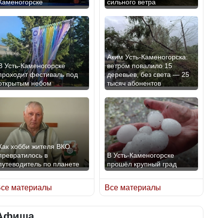
Каменогорске
сильного ветра
В России введены
Будут ли представлены
дополнительные
интересы регионов в
ограничения для
Курултае?
казахстанских прав
Аким Усть-Каменогорска:
В Усть-Каменогорске
ветром повалило 15
проходит фестиваль под
деревьев, без света — 25
открытым небом
тысяч абонентов
Ең төменгі жалақы,
алимент, экология: жеті
Трамп официально
партия сайлаушылармен
вступил в должность
нені талқылап жатыр?
президента США
Как хобби жителя ВКО
превратилось в
В Усть-Каменогорске
Минимальная зарплата,
путеводитель по планете
прошёл крупный град
алименты, экология — о
Луну признали объектом
чем говорят с
культурного наследия,
се материалы
Все материалы
избирателями
находящегося под угрозой
представители партий
исчезновения
Афиша