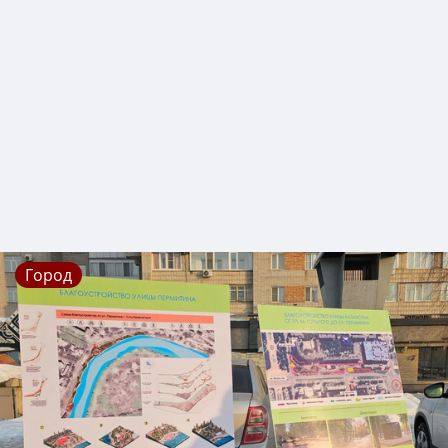
Город