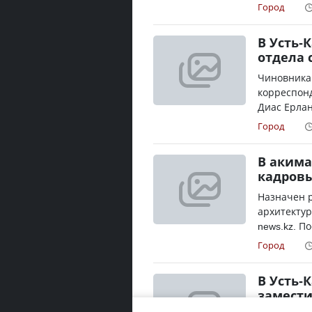
Город
В Усть-
отдела 
Чиновника
корреспонд
Диас Ерлан
Город
В акима
кадровы
Назначен 
архитектур
news.kz. П
Город
В Усть-
замести