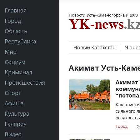
Главная
Новости Усть-Каменогорска и ВКО
Город
Область
Республика
Новый Казахстан
Я оче
Мир
Социум
Акимат Усть-Кам
Криминал
Акимат 
Происшествия
коммун
Спорт
"потопа
Афиша
Как отмети
сильного л
Культура
осадков, в
Галерея
Город
Видео