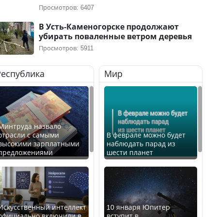
Просмотров: 6407
В Усть-Каменогорске продолжают
убирать поваленные ветром деревья
Просмотров: 5911
Республика
Мир
Минтруда назвало
отрасли с самыми
В феврале можно будет
высокими зарплатными
наблюдать парад из
предложениями
шести планет
Искусственный интеллект
10 января Юпитер
официально включили в
вступит в