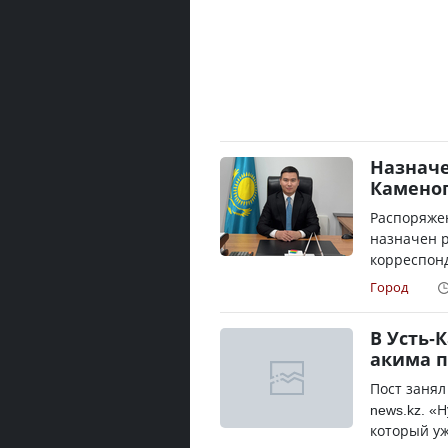
Назначе
Камено
Распоряже
назначен р
корреспонд
Город
В Усть-
акима п
Пост занял
news.kz. «
который уж