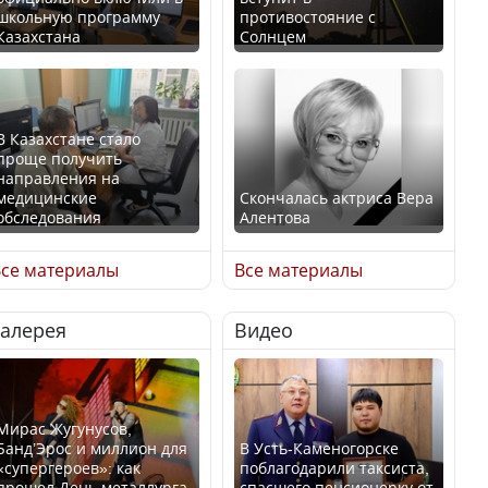
школьную программу
противостояние с
Казахстана
Солнцем
В Казахстане стало
проще получить
направления на
медицинские
Скончалась актриса Вера
обследования
Алентова
се материалы
Все материалы
Галерея
Видео
В РФ вынесен заочный
Қазақстан Орталық Азия
приговор по уголовному
елдері арасында әл-ауқат
делу об убийстве Игоря
индексінде көш бастады
Талькова
Мирас Жугунусов,
Банд’Эрос и миллион для
В Усть-Каменогорске
«супергероев»: как
поблагодарили таксиста,
прошел День металлурга
спасшего пенсионерку от