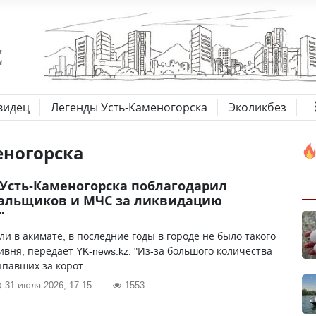
видец
Легенды Усть-Каменогорска
Эколикбез
еногорска
Усть-Каменогорска поблагодарил
альщиков и МЧС за ликвидацию
"
ли в акимате, в последние годы в городе не было такого
ивня, передает YK-news.kz. "Из-за большого количества
ыпавших за корот...
31 июля 2026, 17:15
1553