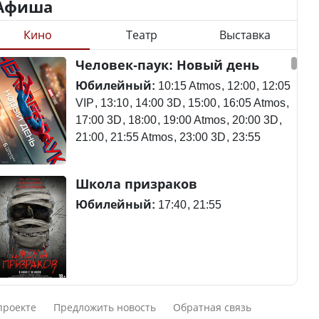
Афиша
Кино
Театр
Выставка
Минимальная зарплата,
алименты, экология — о
Станет ли
Человек-паук: Новый день
чем говорят с
метапневмовирус
избирателями
эпидемией, рассказали в
Юбилейный:
10:15 Atmos
12:00
12:05
представители партий
ВОЗ
VIP
13:10
14:00 3D
15:00
16:05 Atmos
17:00 3D
18:00
19:00 Atmos
20:00 3D
21:00
21:55 Atmos
23:00 3D
23:55
Пассажирский самолет
Школа призраков
Министр рассказал, из
потерпел крушение в
чего делают колбасу в
Южной Корее, погибли
Юбилейный:
17:40
21:55
Казахстане
120 человек
Министр объяснил,
Авиакатастрофа близ
Смешарики сквозь вселенные
почему казахстанские
Актау: Путин принес
проекте
Предложить новость
Обратная связь