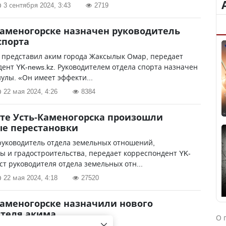
3 сентября 2024, 3:43
2719
Каменогорске назначен руководитель
спорта
 представил аким города Жаксылык Омар, передает
ент YK-news.kz. Руководителем отдела спорта назначен
улы. «Он имеет эффекти...
22 мая 2024, 4:26
8384
те Усть-Каменогорска произошли
е перестановки
руководитель отдела земельных отношений,
ы и градостроительства, передает корреспондент YK-
ост руководителя отдела земельных отн...
22 мая 2024, 4:18
27520
Каменогорске назначили нового
теля акима
О 