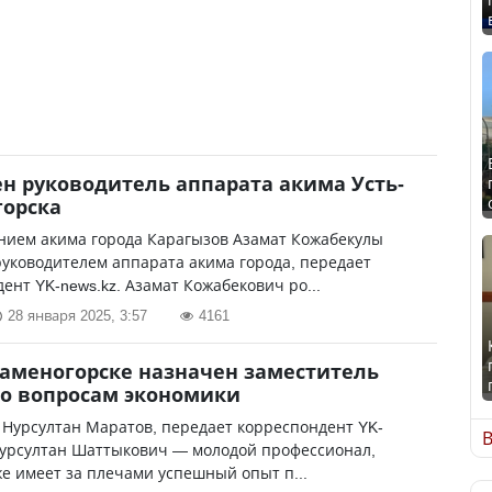
н руководитель аппарата акима Усть-
горска
нием акима города Карагызов Азамат Кожабекулы
уководителем аппарата акима города, передает
ент YK-news.kz. Азамат Кожабекович ро...
28 января 2025, 3:57
4161
Каменогорске назначен заместитель
о вопросам экономики
 Нурсултан Маратов, передает корреспондент YK-
В
Нурсултан Шаттыкович — молодой профессионал,
е имеет за плечами успешный опыт п...