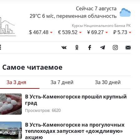
Сейчас 7 августа
29°C 6 м/с, переменная облачность
Курсы Национального Банка РК
$
467.48
€
539.52
¥
69.27
₽
5.73
Самое читаемое
За 3 дня
За 7 дней
За 30 дней
В Усть-Каменогорске прошёл крупный
град
Просмотров: 6620
В Усть-Каменогорске на прогулочных
теплоходах запускают «дождливую»
акцию