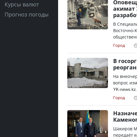
Оповеще
Курсы валют
акимат 
Прогноз погоды
разрабо
В Специал
Восточно-К
общественн
Город
В госор
реорга
На внеочер
вопрос изм
YK-news.kz
Город
Назначе
Камено
Шакиров Ма
передаёт к