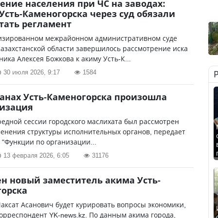
ние населения при ЧС на заводах:
Усть-Каменогорска через суд обязали
тать регламент
изированном межрайонном административном суде
азахстанской области завершилось рассмотрение иска
ика Алексея Божкова к акиму Усть-К...
30 июля 2026, 9:17
1584
ганах Усть-Каменогорска произошла
низация
едной сессии городского маслихата был рассмотрен
енения структуры исполнительных органов, передает
. "Функции по организации...
13 февраля 2026, 6:05
31176
н новый заместитель акима Усть-
горска
ксат Асанович будет курировать вопросы экономики,
орреспондент YK-news.kz. По данным акима города,