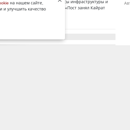
екенов будет курировать вопросы инфраструктуры и
ookie
на нашем сайте,
Ав
ает корреспондент YK-news.kz. «Пост занял Кайрат
и и улучшить качество
 который ранее возгла...
29 ноября 2023, 9:34
5213