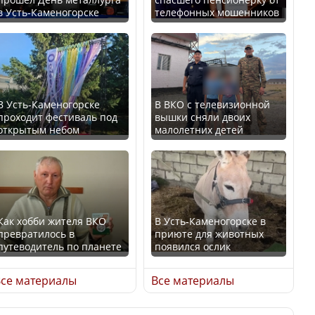
в Усть-Каменогорске
телефонных мошенников
Казахстан возглавил
В России введены
рейтинг благополучия
дополнительные
среди стран Центральной
ограничения для
Азии
казахстанских прав
В Усть-Каменогорске
В ВКО с телевизионной
проходит фестиваль под
вышки сняли двоих
открытым небом
малолетних детей
Будут ли представлены
Трамп официально
интересы регионов в
вступил в должность
Курултае?
президента США
Как хобби жителя ВКО
В Усть-Каменогорске в
превратилось в
приюте для животных
путеводитель по планете
появился ослик
Ең төменгі жалақы,
Луну признали объектом
алимент, экология: жеті
культурного наследия,
се материалы
Все материалы
партия сайлаушылармен
находящегося под
нені талқылап жатыр?
угрозой исчезновения