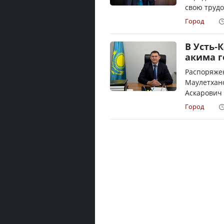
свою трудо
Город
В Усть-
акима г
Распоряжен
Маулетхано
Аскарович 
Город