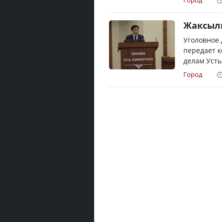
Город
Жаксыл
Уголовное 
передает к
делам Усть
Город