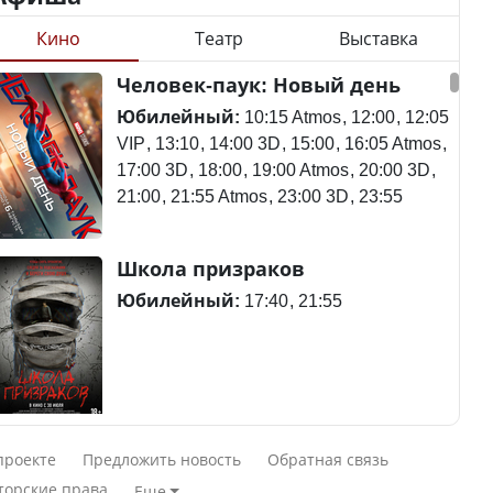
Кино
Театр
Выставка
Станет ли
Человек-паук: Новый день
Будут ли представлены
метапневмовирус
интересы регионов в
эпидемией, рассказали в
Юбилейный:
10:15 Atmos
12:00
12:05
Курултае?
ВОЗ
VIP
13:10
14:00 3D
15:00
16:05 Atmos
17:00 3D
18:00
19:00 Atmos
20:00 3D
21:00
21:55 Atmos
23:00 3D
23:55
Ең төменгі жалақы,
Пассажирский самолет
Школа призраков
алимент, экология: жеті
потерпел крушение в
партия сайлаушылармен
Южной Корее, погибли
Юбилейный:
17:40
21:55
нені талқылап жатыр?
120 человек
Минимальная зарплата,
алименты, экология — о
Авиакатастрофа близ
Смешарики сквозь вселенные
чем говорят с
Актау: Путин принес
проекте
Предложить новость
Обратная связь
избирателями
извинения президенту
Юбилейный:
10:00 VIP
11:45
15:30
торские права
Еще