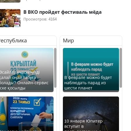
В ВКО пройдет фестиваль мёда
Просмотров: 4164
Республика
Мир
Өсайлау учаскеңізді
қалай оңай табуға
В феврале можно будет
болады? Онлайн-сервис
наблюдать парад из
іске қосылды
шести планет
10 января Юпитер
вступит в