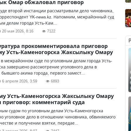
ык Омар обжаловал приговор
суде второй инстанции рассматривали дело чиновника,
орреспондент YK-news.kz. Напомним, межрайонный суд
ым делам города Усть-Кам...
20 мая 2026, 8:16
7122
уратура прокомментировала приговор
му Усть-Каменогорска Жаксылыку Омару
в межрайонном суде по уголовным делам города Усть-
ка завершено рассмотрение уголовного дела в
бывшего акима города, первого замест...
6 апреля 2026, 3:59
6893
му Усть-Каменогорска Жаксылыку Омару
 приговор: комментарий суда
ым судом по уголовным делам Усть-Каменогорска
о уголовное дело в отношении чиновника, обвиняемого
естве и получении взятки, передае...