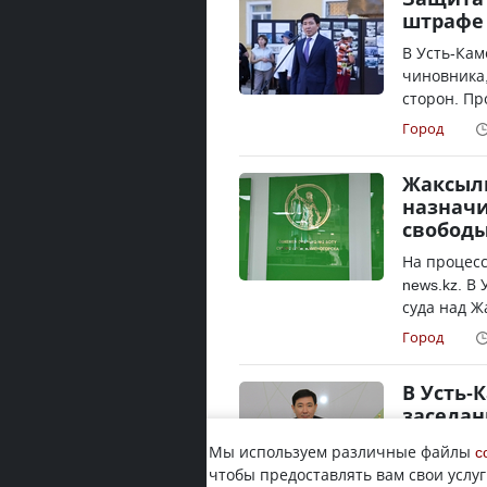
штрафе
В Усть-Кам
чиновника,
сторон. Пр
Город
Жаксылы
назначи
свобод
На процесс
news.kz. В
суда над Ж
Город
В Усть-
заседан
Заседание,
Мы используем различные файлы
c
перенесли 
чтобы предоставлять вам свои услуг