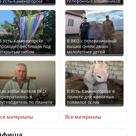
в Усть-Каменогорске
телефонных мошенников
проще получить
В России введены
направления на
дополнительные
медицинские
ограничения для
обследования
казахстанских прав
В Усть-Каменогорске
В ВКО с телевизионной
проходит фестиваль под
вышки сняли двоих
открытым небом
малолетних детей
Қазақстан Орталық Азия
Трамп официально
елдері арасында әл-ауқат
вступил в должность
индексінде көш бастады
президента США
Как хобби жителя ВКО
В Усть-Каменогорске в
превратилось в
приюте для животных
путеводитель по планете
появился ослик
Казахстан возглавил
Луну признали объектом
рейтинг благополучия
культурного наследия,
се материалы
Все материалы
среди стран Центральной
находящегося под
Азии
угрозой исчезновения
Афиша