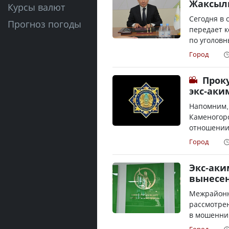
Жаксыл
Курсы валют
Сегодня в 
Прогноз погоды
передает к
по уголовн
Город
Прок
экс-аки
Напомним, 
Каменогорс
отношении 
Город
Экс-аки
вынесен
Межрайонн
рассмотрен
в мошеннич