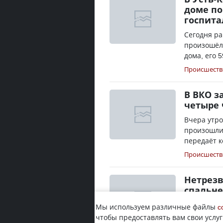
доме по
госпит
Сегодня ра
произошёл 
дома, его 
Происшеств
В ВКО з
четыре 
Вчера утро
произошли 
передаёт к
Происшеств
Нетрезв
спальне
68-летний 
Мы используем различные файлы
c
собственно
чтобы предоставлять вам свои услуг