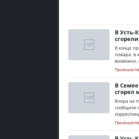
В Усть-
сгорели
В конце пр
пожара, в 
возможно, 
Происшеств
В Семее
сгорел
Вчера на 
сообщили о
корреспонд
Происшеств
В Усть-