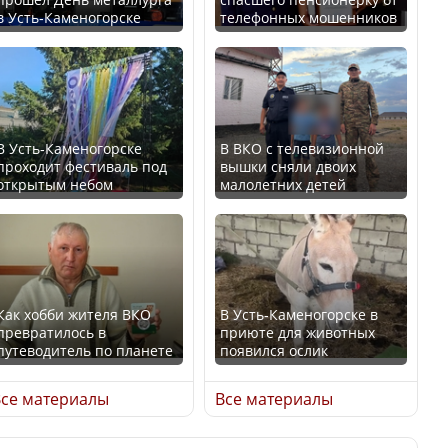
в Усть-Каменогорске
телефонных мошенников
Казахстан возглавил
В России введены
рейтинг благополучия
дополнительные
среди стран Центральной
ограничения для
Азии
казахстанских прав
В Усть-Каменогорске
В ВКО с телевизионной
проходит фестиваль под
вышки сняли двоих
открытым небом
малолетних детей
Будут ли представлены
Трамп официально
интересы регионов в
вступил в должность
Курултае?
президента США
Как хобби жителя ВКО
В Усть-Каменогорске в
превратилось в
приюте для животных
путеводитель по планете
появился ослик
Ең төменгі жалақы,
Луну признали объектом
алимент, экология: жеті
культурного наследия,
се материалы
Все материалы
партия сайлаушылармен
находящегося под
нені талқылап жатыр?
угрозой исчезновения