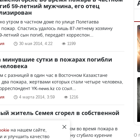
гиб 59-летний мужчина, его отец
ализирован
но утром в частном доме по улице Полетаева
пожар. Спастись удалось лишь 87-летнему хозяину
59-летний сын погиб, передаёт корреспон...
ия
30 мая 2014, 4:22
1199
а минувшие сутки в пожарах погибли
человека
м с разницей в один час в Восточном Казахстане
два пожара, жертвами которых стали четыре человека,
орреспондент YK-news.kz со ссыл...
ия
4 марта 2014, 3:59
1216
ый житель Семея сгорел в собственной
житель Семея погиб сегодня утром во время пожара в
ookie
на нашем сайте,
О 
м доме. Вероятнее всего, мужчину сгубило курение
и и улучшить качество