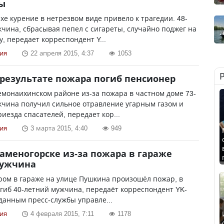
ы
е курение в нетрезвом виде привело к трагедии. 48-
чина, сбрасывая пепел с сигареты, случайно поджег на
у, передает корреспондент Y...
ия
22 апреля 2015, 4:37
1053
 результате пожара погиб пенсионер
монаихинском районе из-за пожара в частном доме 73-
жчина получил сильное отравление угарным газом и
риезда спасателей, передает кор...
ия
3 марта 2015, 4:40
949
Каменогорске из-за пожара в гараже
мужчина
ром в гараже на улице Пушкина произошёл пожар, в
гиб 40-летний мужчина, передаёт корреспондент YK-
о данным пресс-службы управле...
ия
4 февраля 2015, 7:11
1178