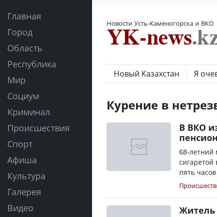
Главная
Новости Усть-Каменогорска и ВКО
Город
Область
Республика
Новый Казахстан
Я оче
Мир
Социум
Курение в нетрез
Криминал
В ВКО и
Происшествия
пенсио
Спорт
68-летний 
Афиша
сигаретой 
пять часов
Культура
Происшеств
Галерея
Видео
Житель 