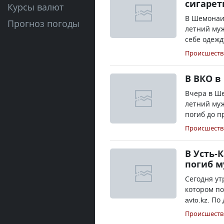
сигарет
Курсы валют
В Шемонаих
Прогноз погоды
летний муж
себе одежд
Происшеств
В ВКО в
Вчера в Ше
летний му
погиб до п
Происшеств
В Усть-
погиб 
Сегодня ут
котором по
avto.kz. П
Происшеств