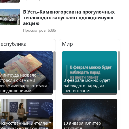
В Усть-Каменогорске на прогулочных
теплоходах запускают «дождливую»
акцию
Просмотров: 6385
Республика
Мир
Минтруда назвало
отрасли с самыми
В феврале можно будет
высокими зарплатными
наблюдать парад из
предложениями
шести планет
Искусственный интеллект
10 января Юпитер
официально включили в
вступит в