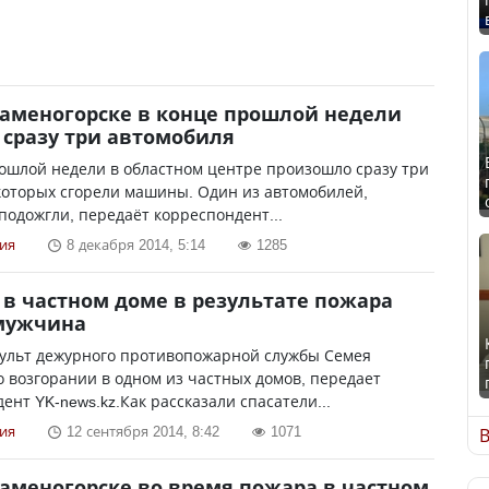
Каменогорске в конце прошлой недели
 сразу три автомобиля
ошлой недели в областном центре произошло сразу три
которых сгорели машины. Один из автомобилей,
подожгли, передаёт корреспондент...
ия
8 декабря 2014, 5:14
1285
 в частном доме в результате пожара
 мужчина
пульт дежурного противопожарной службы Семея
 возгорании в одном из частных домов, передает
ент YK-news.kz.Как рассказали спасатели...
ия
12 сентября 2014, 8:42
1071
В
Каменогорске во время пожара в частном