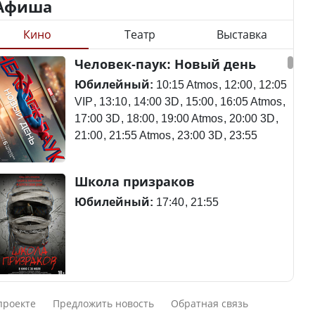
Афиша
Кино
Театр
Выставка
Минимальная зарплата,
алименты, экология — о
Станет ли
Человек-паук: Новый день
чем говорят с
метапневмовирус
избирателями
эпидемией, рассказали в
Юбилейный:
10:15 Atmos
12:00
12:05
представители партий
ВОЗ
VIP
13:10
14:00 3D
15:00
16:05 Atmos
17:00 3D
18:00
19:00 Atmos
20:00 3D
21:00
21:55 Atmos
23:00 3D
23:55
Пассажирский самолет
Школа призраков
Министр рассказал, из
потерпел крушение в
чего делают колбасу в
Южной Корее, погибли
Юбилейный:
17:40
21:55
Казахстане
120 человек
Министр объяснил,
Авиакатастрофа близ
Смешарики сквозь вселенные
почему казахстанские
Актау: Путин принес
проекте
Предложить новость
Обратная связь