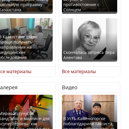
школьную программу
противостояние с
Казахстана
Солнцем
В Казахстане стало
проще получить
направления на
медицинские
Скончалась актриса Вера
обследования
Алентова
се материалы
Все материалы
Галерея
Видео
В РФ вынесен заочный
Қазақстан Орталық Азия
приговор по уголовному
елдері арасында әл-ауқат
делу об убийстве Игоря
индексінде көш бастады
Талькова
Мирас Жугунусов,
Банд’Эрос и миллион для
В Усть-Каменогорске
«супергероев»: как
поблагодарили таксиста,
прошел День металлурга
спасшего пенсионерку от