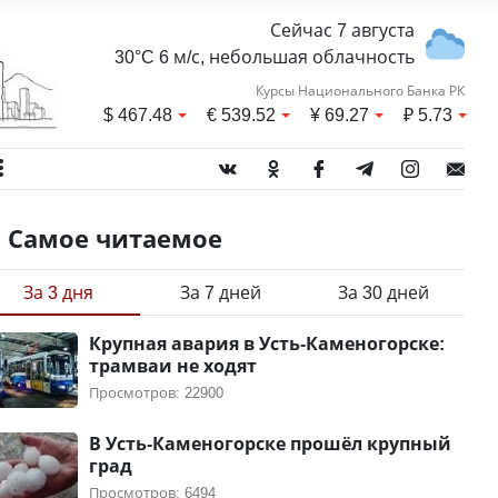
Сейчас 7 августа
30°C 6 м/с, небольшая облачность
Курсы Национального Банка РК
$
467.48
€
539.52
¥
69.27
₽
5.73
Самое читаемое
За 3 дня
За 7 дней
За 30 дней
Крупная авария в Усть-Каменогорске:
трамваи не ходят
Просмотров: 22900
В Усть-Каменогорске прошёл крупный
град
Просмотров: 6494