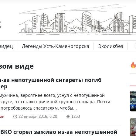
видец
Легенды Усть-Каменогорска
Эколикбез
вом виде
з-за непотушенной сигареты погиб
нер
мужчина, вероятнее всего, уснул с непотушенной
в руке, что стало причиной крупного пожара. Почти
 потребовалось спасателям, чтобы...
ия
22 января 2016, 6:20
1253
ВКО сгорел заживо из-за непотушенной