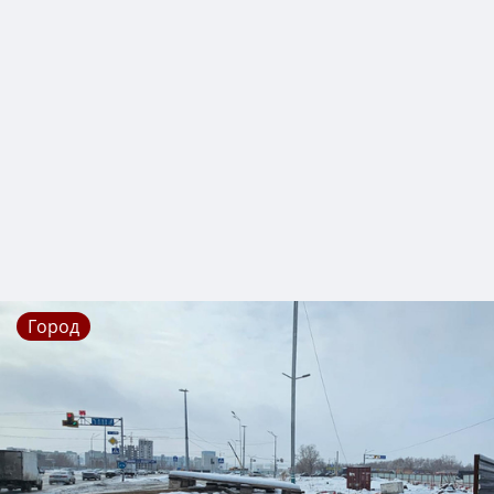
Город