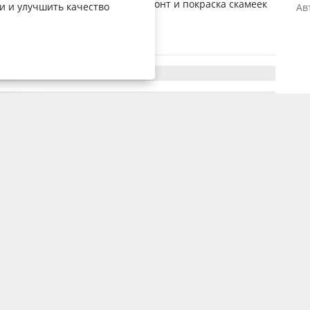
льных дорог, производится ремонт и покраска скамеек
и и улучшить качество
Ав
едает корреспондент YK-new...
20 апреля 2020, 8:07
1222