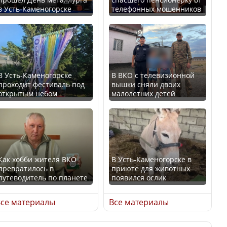
в Усть-Каменогорске
телефонных мошенников
Искусственный интеллект
В России введены
официально включили в
дополнительные
школьную программу
ограничения для
Казахстана
казахстанских прав
В Усть-Каменогорске
В ВКО с телевизионной
проходит фестиваль под
вышки сняли двоих
В Казахстане стало
открытым небом
малолетних детей
проще получить
направления на
Трамп официально
медицинские
вступил в должность
обследования
президента США
Как хобби жителя ВКО
В Усть-Каменогорске в
превратилось в
приюте для животных
путеводитель по планете
появился ослик
Луну признали объектом
Қазақстан Орталық Азия
культурного наследия,
се материалы
Все материалы
елдері арасында әл-ауқат
находящегося под
индексінде көш бастады
угрозой исчезновения