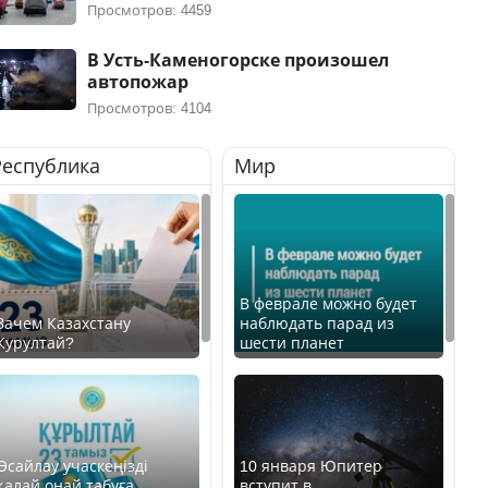
Просмотров: 4459
В Усть-Каменогорске произошел
автопожар
Просмотров: 4104
Республика
Мир
В феврале можно будет
Зачем Казахстану
наблюдать парад из
Курултай?
шести планет
Өсайлау учаскеңізді
10 января Юпитер
қалай оңай табуға
вступит в