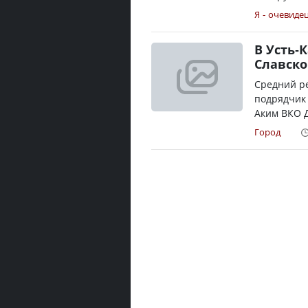
Я - очевиде
В Усть-
Славско
Средний ре
подрядчик 
Аким ВКО Д
Город