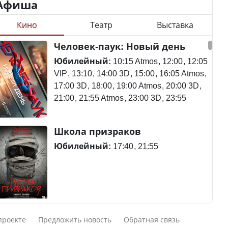
Афиша
Кино
Театр
Выставка
Казахстан возглавил
Станет ли
Человек-паук: Новый день
рейтинг благополучия
метапневмовирус
среди стран Центральной
эпидемией, рассказали в
Юбилейный:
10:15 Atmos
12:00
12:05
Азии
ВОЗ
VIP
13:10
14:00 3D
15:00
16:05 Atmos
17:00 3D
18:00
19:00 Atmos
20:00 3D
21:00
21:55 Atmos
23:00 3D
23:55
Пассажирский самолет
Школа призраков
Будут ли представлены
потерпел крушение в
интересы регионов в
Южной Корее, погибли
Юбилейный:
17:40
21:55
Курултае?
120 человек
Ең төменгі жалақы,
Авиакатастрофа близ
Смешарики сквозь вселенные
алимент, экология: жеті
Актау: Путин принес
проекте
Предложить новость
Обратная связь