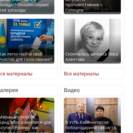
болады? Онлайн-сервис
противостояние с
іске қосылды
Солнцем
Как легко найти свой
Скончалась актриса Вера
участок для голосования?
Алентова
се материалы
Все материалы
Галерея
Видео
Минтруда назвало
В РФ вынесен заочный
отрасли с самыми
приговор по уголовному
высокими зарплатными
делу об убийстве Игоря
предложениями
Талькова
Мирас Жугунусов,
Банд’Эрос и миллион для
В Усть-Каменогорске
«супергероев»: как
поблагодарили таксиста,
прошел День металлурга
спасшего пенсионерку от