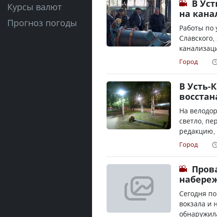
В Ус
Курсы валют
на кана
Прогноз погоды
Работы по 
Славского,
канализаци
Город
В Усть-
восста
На велодор
светло, пе
редакцию, 
Город
Прова
набере
Сегодня по
вокзала и 
обнаружила