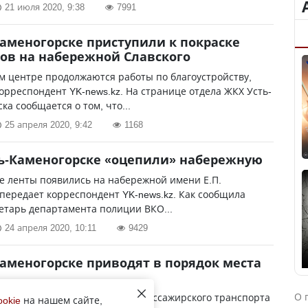
21 июля 2020, 9:38
7991
Каменогорске приступили к покраске
ов на набережной Славского
м центре продолжаются работы по благоустройству,
орреспондент YK-news.kz. На странице отдела ЖКХ Усть-
ка сообщается о том, что...
25 апреля 2020, 9:42
1168
ть-Каменогорске «оцепили» набережную
е ленты появились на набережной имени Е.П.
 передает корреспондент YK-news.kz. Как сообщила
етарь департамента полиции ВКО...
24 апреля 2020, 10:11
9429
Каменогорске приводят в порядок места
О 
ции городского отдела ЖКХ, пассажирского транспорта
ookie
на нашем сайте,