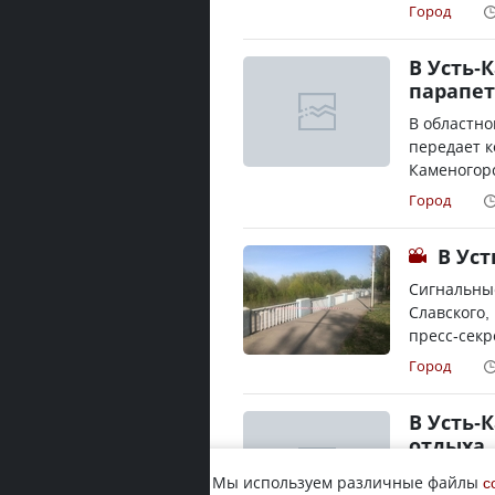
Город
В Усть-
парапет
В областно
передает к
Каменогорс
Город
В Ус
Сигнальны
Славского,
пресс-секр
Город
В Усть-
отдыха
По информа
Мы используем различные файлы
c