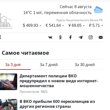
Сейчас 8 августа
14°C 1 м/с, переменная облачность
Курсы Национального Банка РК
$
469.93
€
541.64
¥
69.65
₽
5.71
Самое читаемое
За 3 дня
За 7 дней
За 30 дней
Департамент полиции ВКО
предупредил о новом виде интернет-
мошенничества
Просмотров: 5821
В ВКО прибыли 600 переселенцев из
других регионов страны