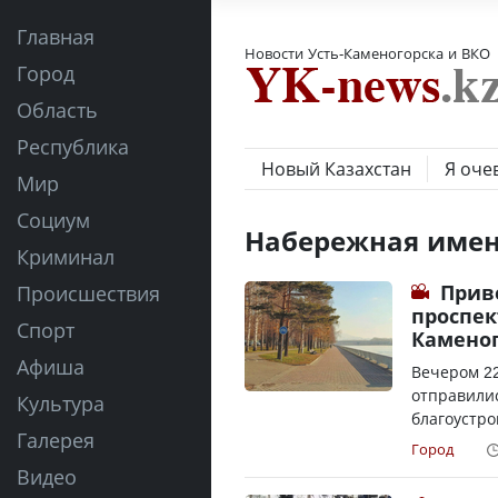
Главная
Новости Усть-Каменогорска и ВКО
Город
Область
Республика
Новый Казахстан
Я оче
Мир
Социум
Набережная имен
Криминал
Прив
Происшествия
проспек
Спорт
Камено
Афиша
Вечером 2
отправилис
Культура
благоустро
Галерея
Город
Видео