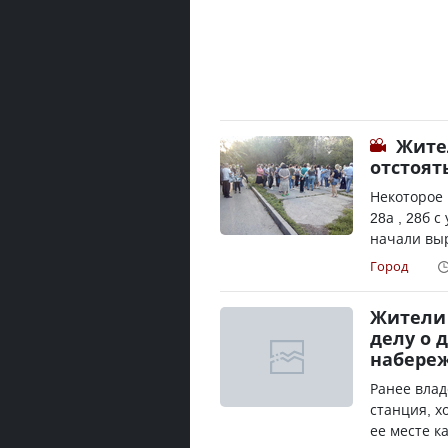
Жите
отстоят
Некоторое 
28а , 28б 
начали выр
Город
Жители 
делу о 
набереж
Ранее влад
станция, х
ее месте к