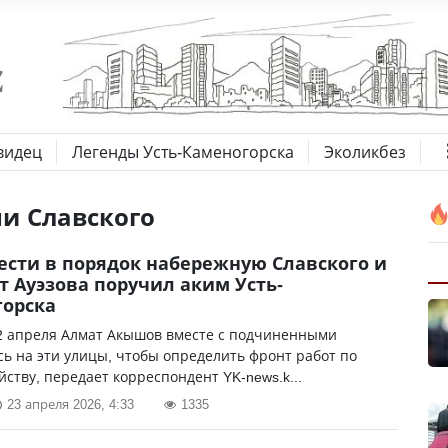
видец
Легенды Усть-Каменогорска
Эколикбез
и Славского
ести в порядок набережную Славского и
т Ауэзова поручил аким Усть-
горска
2 апреля Алмат Акышов вместе с подчиненными
ь на эти улицы, чтобы определить фронт работ по
йству, передает корреспондент YK-news.k...
23 апреля 2026, 4:33
1335