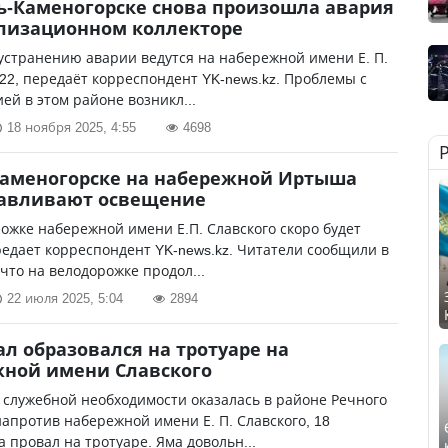
ть-Каменогорске снова произошла авария
лизационном коллекторе
устранению аварии ведутся на набережной имени Е. П.
 22, передаёт корреспондент YK-news.kz. Проблемы с
ей в этом районе возникл...
18 ноября 2025, 4:55
4698
Каменогорске на набережной Иртыша
навливают освещение
ожке набережной имени Е.П. Славского скоро будет
редает корреспондент YK-news.kz. Читатели сообщили в
что на велодорожке продол...
22 июля 2025, 5:04
2894
л образовался на тротуаре на
жной имени Славского
 служебной необходимости оказалась в районе Речного
напротив набережной имени Е. П. Славского, 18
 провал на тротуаре. Яма довольн...