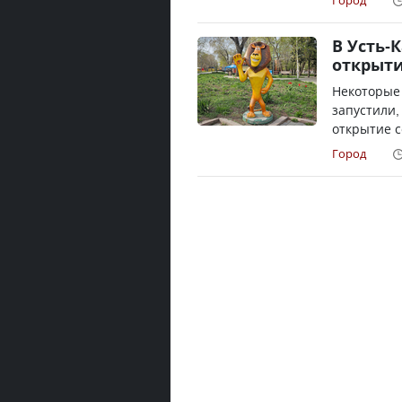
Город
В Усть-
открыт
Некоторые 
запустили,
открытие с
Город