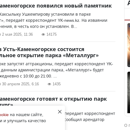
Каменогорске появился новый памятник
Жаксылыку Ушкемпирову установили в парке
», передаёт корреспондент YK-news.kz. На изваянии
ения, в честь кого он установлен. В...
2 мая 2025, 11:36
14175
в Усть-Каменогорске состоится
ьное открытие парка «Металлург»
рке запустят аттракционы, передает корреспондент YK-
о данным администрации парка, «Металлург» будет
едневно с 10:00 до 21:00. ...
30 апреля 2025, 6:16
1435
Каменогорске готовят к открытию парк
лург»
и аттракционы запустят 1 мая, передает корреспондент
ookie
на нашем сайте,
. «Открытие состоится 1 мая, — сообщил арендатор
и и улучшить качество
О 
сандр Измайлов. — Помим...