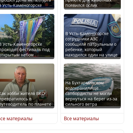
в Усть-Каменогорске
появился ослик
Казахстан возглавил
В России введены
рейтинг благополучия
дополнительные
среди стран Центральной
ограничения для
Азии
казахстанских прав
В Усть-Каменогорске
сотрудники АЗС
В Усть-Каменогорске
сообщили патрульным о
проходит фестиваль под
ребенке, который
открытым небом
находился один на улице
Будут ли представлены
Трамп официально
интересы регионов в
вступил в должность
Курултае?
президента США
На Бухтарминском
водохранилище
Как хобби жителя ВКО
сапбордисты не могли
превратилось в
вернуться на берег из-за
путеводитель по планете
сильного ветра
Ең төменгі жалақы,
Луну признали объектом
алимент, экология: жеті
культурного наследия,
се материалы
Все материалы
партия сайлаушылармен
находящегося под
нені талқылап жатыр?
угрозой исчезновения