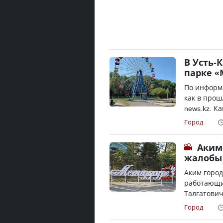
В Усть-
парке «
По информ
как в прош
news.kz. К
Город
Аким
жалобы 
Аким горо
работающим
Талгатович
Город