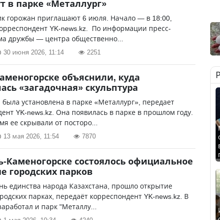
т в парке «Металлург»
к горожан приглашают 6 июля. Начало — в 18:00,
орреспондент YK-news.kz. По информации пресс-
ма дружбы — центра общественно...
30 июня 2026, 11:14
2251
Каменогорске объяснили, куда
ась «загадочная» скульптура
 была установлена в парке «Металлург», передает
ент YK-news.kz. Она появилась в парке в прошлом году.
мя ее скрывали от посторо...
13 мая 2026, 11:54
7870
ь-Каменогорске состоялось официальное
е городских парков
ень единства народа Казахстана, прошло открытие
ородских парках, передаёт корреспондент YK-news.kz. В
заработал и парк "Металлу...