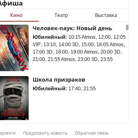
Афиша
Кино
Театр
Выставка
Минимальная зарплата,
алименты, экология — о
Станет ли
Человек-паук: Новый день
чем говорят с
метапневмовирус
избирателями
эпидемией, рассказали в
Юбилейный:
10:15 Atmos
12:00
12:05
представители партий
ВОЗ
VIP
13:10
14:00 3D
15:00
16:05 Atmos
17:00 3D
18:00
19:00 Atmos
20:00 3D
21:00
21:55 Atmos
23:00 3D
23:55
Пассажирский самолет
Школа призраков
Министр рассказал, из
потерпел крушение в
чего делают колбасу в
Южной Корее, погибли
Юбилейный:
17:40
21:55
Казахстане
120 человек
Министр объяснил,
Авиакатастрофа близ
Смешарики сквозь вселенные
почему казахстанские
Актау: Путин принес
проекте
Предложить новость
Обратная связь