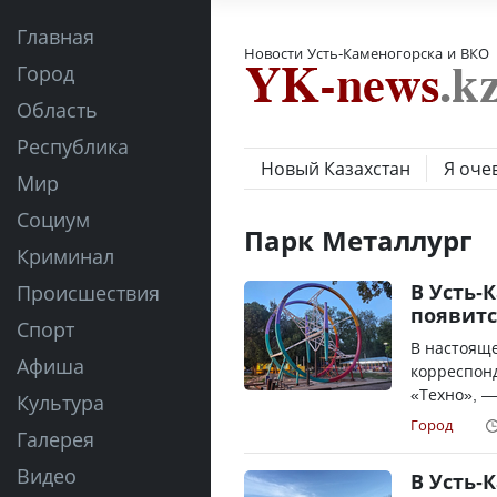
Главная
Новости Усть-Каменогорска и ВКО
Город
Область
Республика
Новый Казахстан
Я оче
Мир
Социум
Парк Металлург
Криминал
В Усть-
Происшествия
появитс
Спорт
В настояще
Афиша
корреспонд
«Техно», —
Культура
Город
Галерея
Видео
В Усть-