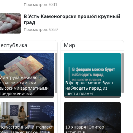
Просмотров: 6311
В Усть-Каменогорске прошёл крупный
град
Просмотров: 6259
Республика
Мир
Минтруда назвало
отрасли с самыми
В феврале можно будет
высокими зарплатными
наблюдать парад из
предложениями
шести планет
Искусственный интеллект
10 января Юпитер
официально включили в
вступит в