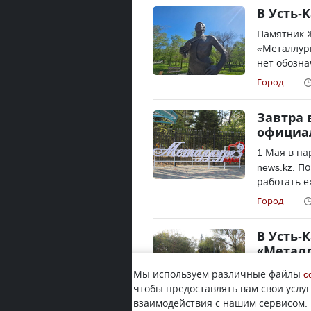
В Усть-
Памятник 
«Металлург
нет обознач
Город
Завтра 
официал
1 Мая в па
news.kz. П
работать еж
Город
В Усть-
«Метал
По традици
Мы используем различные файлы
c
YK-news.kz
чтобы предоставлять вам свои услуг
парка Алек
взаимодействия с нашим сервисом.