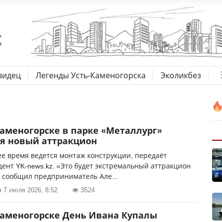
видец
Легенды Усть-Каменогорска
Эколикбез
Каменогорске в парке «Металлург»
я новый аттракцион
е время ведется монтаж конструкции, передаёт
ент YK-news.kz. «Это будет экстремальный аттракцион
 сообщил предприниматель Але...
7 июля 2026, 8:52
3524
Каменогорске День Ивана Купалы