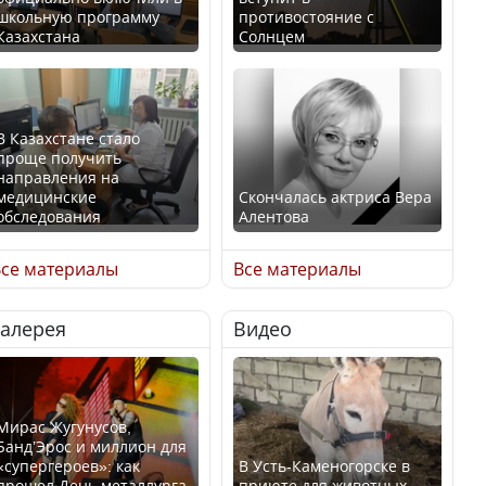
школьную программу
противостояние с
Казахстана
Солнцем
В Казахстане стало
проще получить
направления на
медицинские
Скончалась актриса Вера
обследования
Алентова
се материалы
Все материалы
Галерея
Видео
В РФ вынесен заочный
Қазақстан Орталық Азия
приговор по уголовному
елдері арасында әл-ауқат
делу об убийстве Игоря
индексінде көш бастады
Талькова
Мирас Жугунусов,
Банд’Эрос и миллион для
«супергероев»: как
В Усть-Каменогорске в
прошел День металлурга
приюте для животных