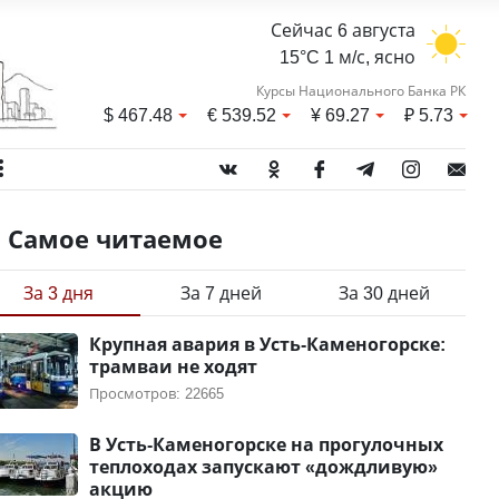
Сейчас 6 августа
15°C 1 м/с, ясно
Курсы Национального Банка РК
$
467.48
€
539.52
¥
69.27
₽
5.73
Самое читаемое
За 3 дня
За 7 дней
За 30 дней
Крупная авария в Усть-Каменогорске:
трамваи не ходят
Просмотров: 22665
В Усть-Каменогорске на прогулочных
теплоходах запускают «дождливую»
акцию