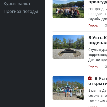
проведу
Курсы валют
На праздни
Прогноз погоды
передает к
службы До
Город
В Усть-
подевал
Скульптура
корреспонд
Долгое вре
Город
В Уст
открыти
1 мая, в Д
сезона в г
том числе 