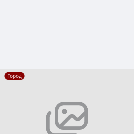
Город