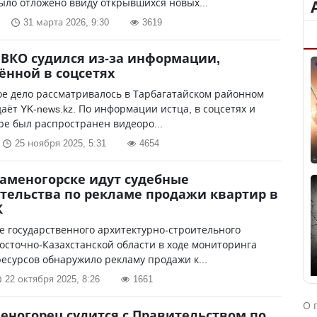
ло отложено ввиду открывшихся новых...
31 марта 2026, 9:30
3619
ВКО судился из-за информации,
нной в соцсетях
е дело рассматривалось в Тарбагатайском районном
даёт YK-news.kz. По информации истца, в соцсетях и
е был распространен видеоро...
25 ноября 2025, 5:31
4654
Каменогорске идут судебные
тельства по рекламе продажи квартир в
К
 государственного архитектурно-строительного
осточно-Казахстанской области в ходе мониторинга
есурсов обнаружило рекламу продажи к...
22 октября 2025, 8:26
1661
О 
еногорец судится с Правительством по