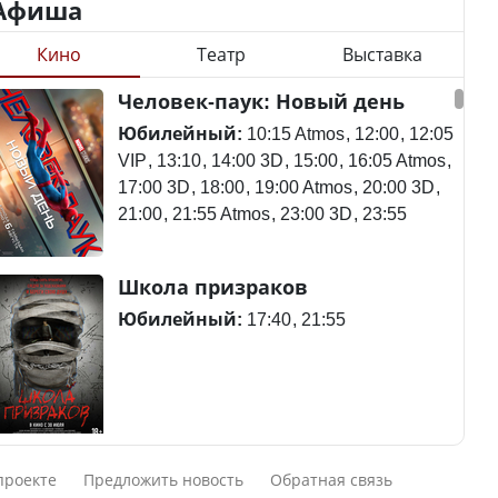
Афиша
Кино
Театр
Выставка
Станет ли
Человек-паук: Новый день
Будут ли представлены
метапневмовирус
интересы регионов в
эпидемией, рассказали в
Юбилейный:
10:15 Atmos
12:00
12:05
Курултае?
ВОЗ
VIP
13:10
14:00 3D
15:00
16:05 Atmos
17:00 3D
18:00
19:00 Atmos
20:00 3D
21:00
21:55 Atmos
23:00 3D
23:55
Ең төменгі жалақы,
Пассажирский самолет
Школа призраков
алимент, экология: жеті
потерпел крушение в
партия сайлаушылармен
Южной Корее, погибли
Юбилейный:
17:40
21:55
нені талқылап жатыр?
120 человек
Минимальная зарплата,
алименты, экология — о
Авиакатастрофа близ
Смешарики сквозь вселенные
чем говорят с
Актау: Путин принес
проекте
Предложить новость
Обратная связь