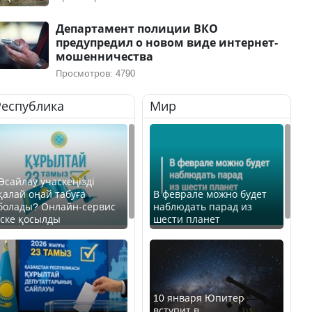
Департамент полиции ВКО
предупредил о новом виде интернет-
мошенничества
Просмотров: 4790
Республика
Мир
Өсайлау учаскеңізді
қалай оңай табуға
В феврале можно будет
болады? Онлайн-сервис
наблюдать парад из
іске қосылды
шести планет
10 января Юпитер
вступит в