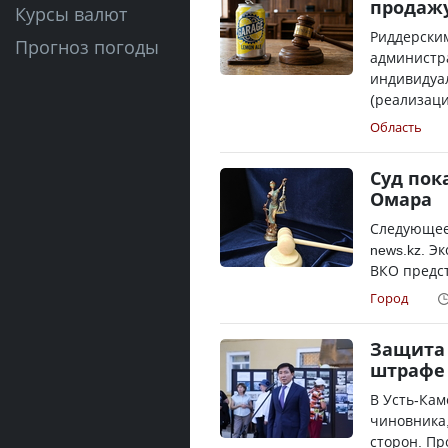
продажу
Курсы валют
Риддерским
Прогноз погоды
администр
индивидуал
(реализаци.
Область
Суд пок
Омара
Следующее 
news.kz. Э
ВКО предст
Город
Защита
штрафе
В Усть-Кам
чиновника,
сторон. Пр