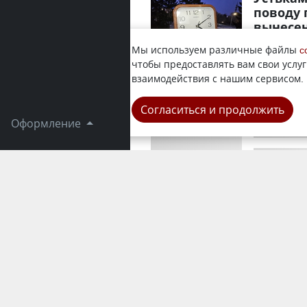
поводу 
вынесе
19 февраля
Мы используем различные файлы
c
инстанции,
чтобы предоставлять вам свои услуг
года юрист
взаимодействия с нашим сервисом.
Город
Согласиться и продолжить
Оформление