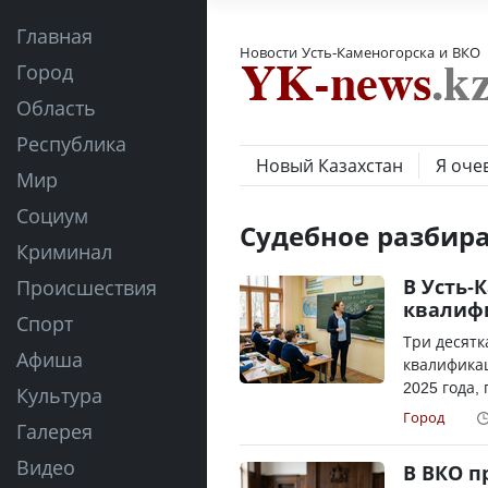
Главная
Новости Усть-Каменогорска и ВКО
Город
Область
Республика
Новый Казахстан
Я оче
Мир
Социум
Судебное разбир
Криминал
В Усть-
Происшествия
квалиф
Спорт
Три десятк
Афиша
квалификац
2025 года,
Культура
Город
Галерея
Видео
В ВКО п