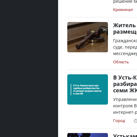
решение бы
Криминал
Житель 
размещё
Гражданско
суде, пере
мессенджер
Область
В Усть-
разбира
семи Ж
Управление
контроля В
интернет-р
Город
Устькам