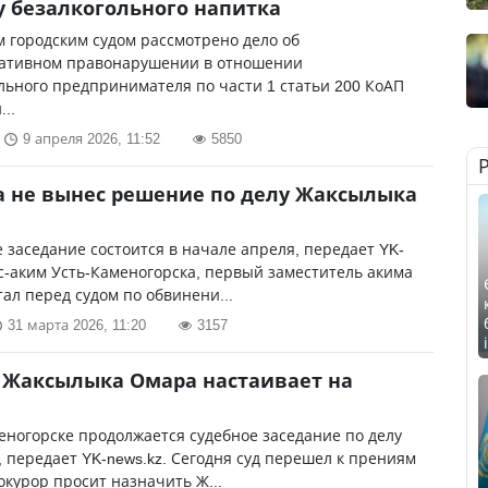
 безалкогольного напитка
 городским судом рассмотрено дело об
ативном правонарушении в отношении
ьного предпринимателя по части 1 статьи 200 КоАП
..
9 апреля 2026, 11:52
5850
а не вынес решение по делу Жаксылыка
заседание состоится в начале апреля, передает YK-
кс-аким Усть-Каменогорска, первый заместитель акима
ал перед судом по обвинени...
31 марта 2026, 11:20
3157
 Жаксылыка Омара настаивает на
еногорске продолжается судебное заседание по делу
 передает YK-news.kz. Сегодня суд перешел к прениям
окурор просит назначить Ж...