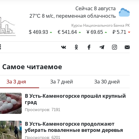
Сейчас 8 августа
27°C 8 м/с, переменная облачность
Курсы Национального Банка РК
$
469.93
€
541.64
¥
69.65
₽
5.71
Самое читаемое
За 3 дня
За 7 дней
За 30 дней
В Усть-Каменогорске прошёл крупный
град
Просмотров: 7191
В Усть-Каменогорске продолжают
убирать поваленные ветром деревья
Просмотров: 6201