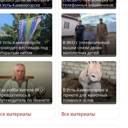
В Казахстане стало
в Усть-Каменогорске
телефонных мошенников
проще получить
В России введены
направления на
дополнительные
медицинские
ограничения для
обследования
казахстанских прав
В Усть-Каменогорске
В ВКО с телевизионной
проходит фестиваль под
вышки сняли двоих
открытым небом
малолетних детей
Қазақстан Орталық Азия
Трамп официально
елдері арасында әл-ауқат
вступил в должность
индексінде көш бастады
президента США
Как хобби жителя ВКО
В Усть-Каменогорске в
превратилось в
приюте для животных
путеводитель по планете
появился ослик
Казахстан возглавил
Луну признали объектом
рейтинг благополучия
культурного наследия,
се материалы
Все материалы
среди стран Центральной
находящегося под
Азии
угрозой исчезновения