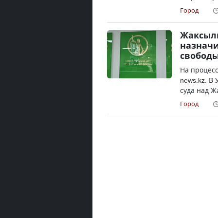
Город
Жаксылы
назначи
свобод
На процесс
news.kz. В
суда над Ж
Город