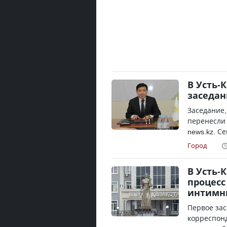
В Усть-
заседан
Заседание,
перенесли 
news.kz. С
Город
В Усть-
процесс
интимн
Первое зас
корреспонд