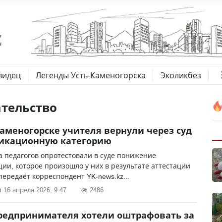
видец
Легенды Усть-Каменогорска
Эколикбез
ательство
Каменогорске учителя вернули через суд
икационную категорию
а педагогов опротестовали в суде понижение
ии, которое произошло у них в результате аттестации
 передаёт корреспондент YK-news.kz...
16 апреля 2026, 9:47
2486
редпринимателя хотели оштрафовать за