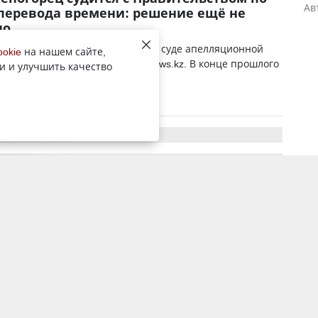
Ав
перевода времени: решение ещё не
но
 состоялось первое заседание в суде апелляционной
ookie
на нашем сайте,
 передаёт корреспондент YK-news.kz. В конце прошлого
и и улучшить качество
 из Усть-Каменогорска Се...
20 февраля 2025, 4:33
4705