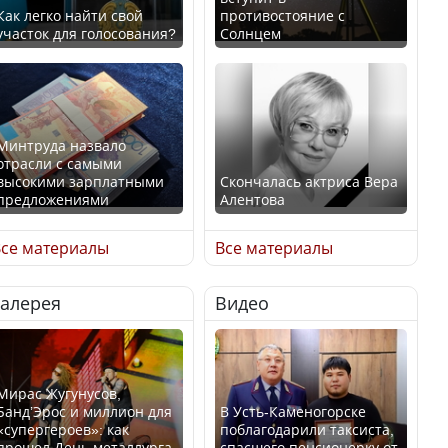
Как легко найти свой
противостояние с
участок для голосования?
Солнцем
Минтруда назвало
отрасли с самыми
высокими зарплатными
Скончалась актриса Вера
предложениями
Алентова
се материалы
Все материалы
Галерея
Видео
Искусственный интеллект
В РФ вынесен заочный
официально включили в
приговор по уголовному
школьную программу
делу об убийстве Игоря
Казахстана
Талькова
Мирас Жугунусов,
Банд’Эрос и миллион для
В Усть-Каменогорске
«супергероев»: как
поблагодарили таксиста,
прошел День металлурга
спасшего пенсионерку от