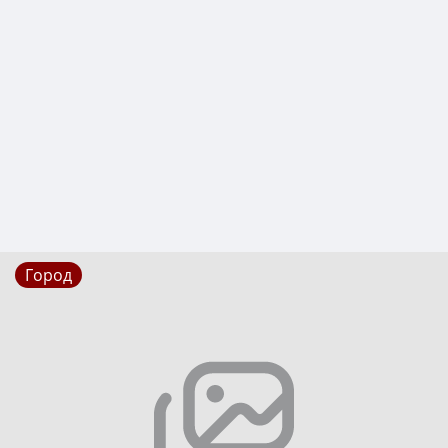
Город