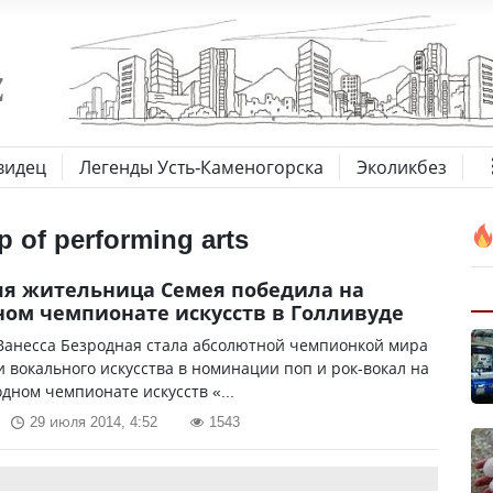
видец
Легенды Усть-Каменогорска
Эколикбез
 of performing arts
яя жительница Семея победила на
ом чемпионате искусств в Голливуде
Ванесса Безродная стала абсолютной чемпионкой мира
и вокального искусства в номинации поп и рок-вокал на
ном чемпионате искусств «...
29 июля 2014, 4:52
1543