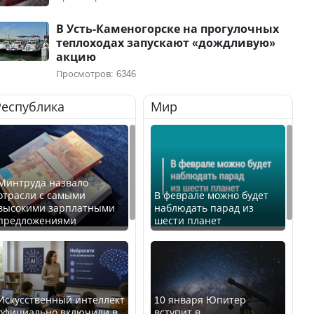
В Усть-Каменогорске на прогулочных
теплоходах запускают «дождливую»
акцию
Просмотров: 6346
Республика
Мир
Минтруда назвало
отрасли с самыми
В феврале можно будет
высокими зарплатными
наблюдать парад из
предложениями
шести планет
Искусственный интеллект
10 января Юпитер
официально включили в
вступит в