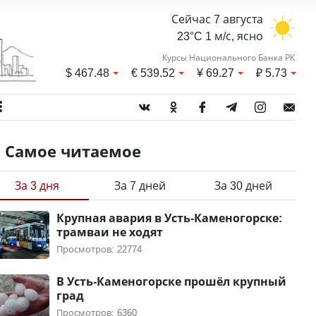
Сейчас 7 августа
23°C 1 м/с, ясно
Курсы Национального Банка РК
$
467.48
€
539.52
¥
69.27
₽
5.73
Самое читаемое
За 3 дня
За 7 дней
За 30 дней
Крупная авария в Усть-Каменогорске:
трамваи не ходят
Просмотров: 22774
В Усть-Каменогорске прошёл крупный
град
Просмотров: 6360