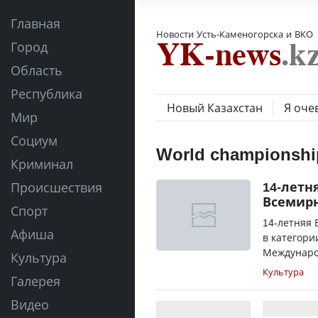
Главная
Новости Усть-Каменогорска и ВКО
Город
Область
Республика
Новый Казахстан
Я оче
Мир
Социум
World championship
Криминал
14-летн
Происшествия
Всемирн
Спорт
14-летняя 
Афиша
в категори
Международ
Культура
Культура
Галерея
Видео