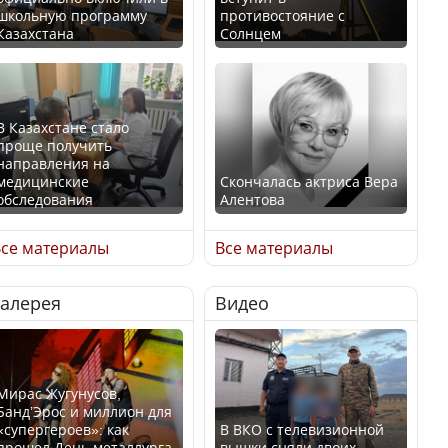
школьную программу
противостояние с
Казахстана
Солнцем
В Казахстане стало
проще получить
направления на
медицинские
Скончалась актриса Вера
обследования
Алентова
се материалы
Все материалы
Галерея
Видео
В РФ вынесен заочный
Қазақстан Орталық Азия
приговор по уголовному
елдері арасында әл-ауқат
делу об убийстве Игоря
индексінде көш бастады
Талькова
Мирас Жугунусов,
Банд’Эрос и миллион для
«супергероев»: как
В ВКО с телевизионной
прошел День металлурга
вышки сняли двоих