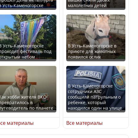
в Усть-Каменогорске
малолетних детей
Казахстан возглавил
В России введены
рейтинг благополучия
дополнительные
среди стран Центральной
ограничения для
Азии
казахстанских прав
В Усть-Каменогорске
В Усть-Каменогорске в
проходит фестиваль под
приюте для животных
открытым небом
появился ослик
Будут ли представлены
Трамп официально
интересы регионов в
вступил в должность
Курултае?
президента США
В Усть-Каменогорске
сотрудники АЗС
Как хобби жителя ВКО
сообщили патрульным о
превратилось в
ребенке, который
путеводитель по планете
находился один на улице
Ең төменгі жалақы,
Луну признали объектом
алимент, экология: жеті
культурного наследия,
се материалы
Все материалы
партия сайлаушылармен
находящегося под
нені талқылап жатыр?
угрозой исчезновения