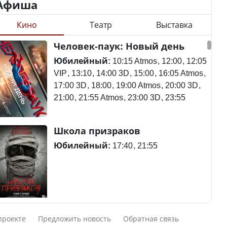
Афиша
Кино
Театр
Выставка
Минимальная зарплата,
алименты, экология — о
Станет ли
Человек-паук: Новый день
чем говорят с
метапневмовирус
избирателями
эпидемией, рассказали в
Юбилейный:
10:15 Atmos
12:00
12:05
представители партий
ВОЗ
VIP
13:10
14:00 3D
15:00
16:05 Atmos
17:00 3D
18:00
19:00 Atmos
20:00 3D
21:00
21:55 Atmos
23:00 3D
23:55
Пассажирский самолет
Школа призраков
Министр рассказал, из
потерпел крушение в
чего делают колбасу в
Южной Корее, погибли
Юбилейный:
17:40
21:55
Казахстане
120 человек
Министр объяснил,
Авиакатастрофа близ
Смешарики сквозь вселенные
почему казахстанские
Актау: Путин принес
проекте
Предложить новость
Обратная связь