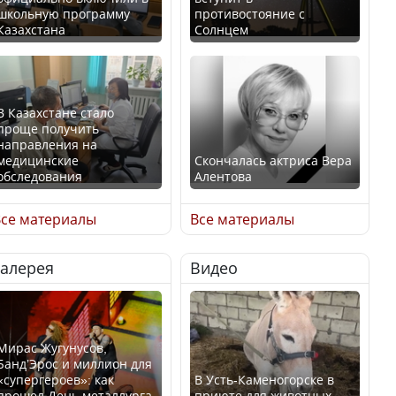
школьную программу
противостояние с
Казахстана
Солнцем
В Казахстане стало
проще получить
направления на
медицинские
Скончалась актриса Вера
обследования
Алентова
се материалы
Все материалы
Галерея
Видео
В РФ вынесен заочный
Қазақстан Орталық Азия
приговор по уголовному
елдері арасында әл-ауқат
делу об убийстве Игоря
индексінде көш бастады
Талькова
Мирас Жугунусов,
Банд’Эрос и миллион для
«супергероев»: как
В Усть-Каменогорске в
прошел День металлурга
приюте для животных