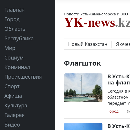
Главная
Новости Усть-Каменогорска и ВКО
Город
Область
Республика
Новый Казахстан
Я оче
Мир
Социум
Флагшток
Криминал
В Усть-
Происшествия
на флаг
Спорт
Сегодня в 
Афиша
областном
передает Y
Культура
Город
Галерея
Видео
В Усть-