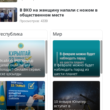
В ВКО на женщину напали с ножом в
общественном месте
Просмотров: 4339
Республика
Мир
Өсайлау учаскеңізді
қалай оңай табуға
В феврале можно будет
болады? Онлайн-сервис
наблюдать парад из
іске қосылды
шести планет
10 января Юпитер
вступит в