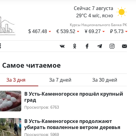
Сейчас 7 августа
29°C 4 м/с, ясно
Курсы Национального Банка РК
$
467.48
€
539.52
¥
69.27
₽
5.73
Самое читаемое
За 3 дня
За 7 дней
За 30 дней
В Усть-Каменогорске прошёл крупный
град
Просмотров: 6763
В Усть-Каменогорске продолжают
убирать поваленные ветром деревья
Просмотров: 5969