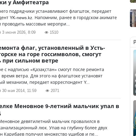
ки у Амфитеатра
чего подрядчики устанавливают флагшток, передает
ент YK-news.kz. Напомним, ранее в городском акимате
 проводить массовые меропри...
3 июня 2026, 8:09
1510
емонта флаг, установленный в Усть-
орске на горе госсимволов, смогут
 при сильном ветре
ре с надписью «Қазақстан» смогут после ремонта
 время ветра. Для этого на флагштоке установят
й механизм, передает корреспондент Y...
30 мая 2014, 11:59
2071
елке Меновное 9-летний мальчик упал в
ц
 Меновное девятилетний мальчик провалился в
анализационный люк. Упав на глубину более двух
н Карибаев получил множество ушибов и пе...