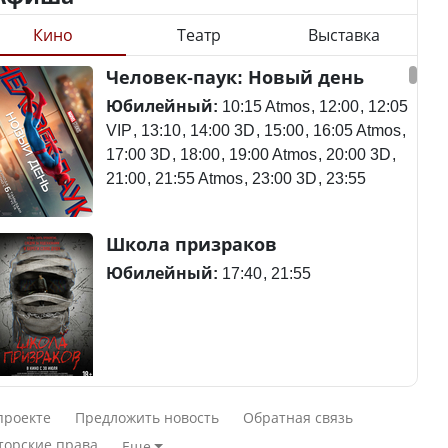
Кино
Театр
Выставка
Станет ли
Человек-паук: Новый день
Будут ли представлены
метапневмовирус
интересы регионов в
эпидемией, рассказали в
Юбилейный:
10:15 Atmos
12:00
12:05
Курултае?
ВОЗ
VIP
13:10
14:00 3D
15:00
16:05 Atmos
17:00 3D
18:00
19:00 Atmos
20:00 3D
21:00
21:55 Atmos
23:00 3D
23:55
Ең төменгі жалақы,
Пассажирский самолет
Школа призраков
алимент, экология: жеті
потерпел крушение в
партия сайлаушылармен
Южной Корее, погибли
Юбилейный:
17:40
21:55
нені талқылап жатыр?
120 человек
Минимальная зарплата,
алименты, экология — о
Авиакатастрофа близ
Смешарики сквозь вселенные
чем говорят с
Актау: Путин принес
проекте
Предложить новость
Обратная связь
избирателями
извинения президенту
Юбилейный:
10:00 VIP
11:45
15:30
торские права
Еще