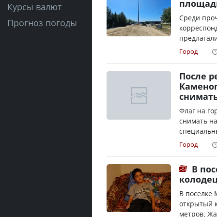
площад
Курсы валют
Среди про
Прогноз погоды
корреспонд
предлагали
Город
После р
Каменог
снимать
Флаг на го
снимать на
специальны
Город
В пос
колоде
В поселке
открытый к
метров, Жа