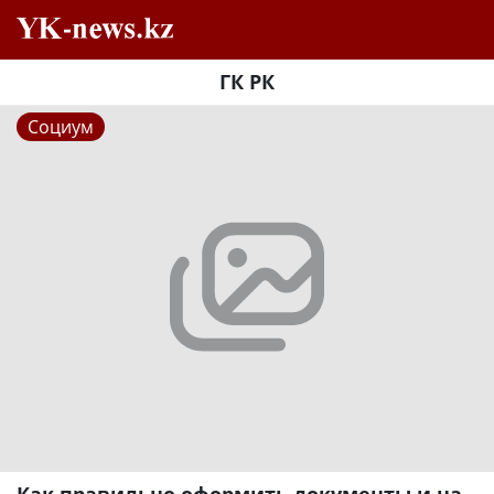
ГК РК
Социум