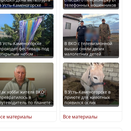
в Усть-Каменогорске
телефонных мошенников
Казахстан возглавил
В России введены
рейтинг благополучия
дополнительные
среди стран Центральной
ограничения для
Азии
казахстанских прав
В Усть-Каменогорске
В ВКО с телевизионной
проходит фестиваль под
вышки сняли двоих
открытым небом
малолетних детей
Будут ли представлены
Трамп официально
интересы регионов в
вступил в должность
Курултае?
президента США
Как хобби жителя ВКО
В Усть-Каменогорске в
превратилось в
приюте для животных
путеводитель по планете
появился ослик
Ең төменгі жалақы,
Луну признали объектом
алимент, экология: жеті
культурного наследия,
се материалы
Все материалы
партия сайлаушылармен
находящегося под
нені талқылап жатыр?
угрозой исчезновения