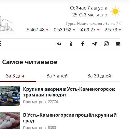
Сейчас 7 августа
25°C 3 м/с, ясно
Курсы Национального Банка РК
$
467.48
€
539.52
¥
69.27
₽
5.73
Самое читаемое
За 3 дня
За 7 дней
За 30 дней
Крупная авария в Усть-Каменогорске:
трамваи не ходят
Просмотров: 22774
В Усть-Каменогорске прошёл крупный
град
Просмотров: 6360