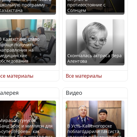
школьную программу
противостояние с
Казахстана
Солнцем
В Казахстане стало
проще получить
направления на
медицинские
Скончалась актриса Вера
обследования
Алентова
се материалы
Все материалы
Галерея
Видео
В РФ вынесен заочный
Қазақстан Орталық Азия
приговор по уголовному
елдері арасында әл-ауқат
делу об убийстве Игоря
индексінде көш бастады
Талькова
Мирас Жугунусов,
Банд’Эрос и миллион для
В Усть-Каменогорске
«супергероев»: как
поблагодарили таксиста,
прошел День металлурга
спасшего пенсионерку от