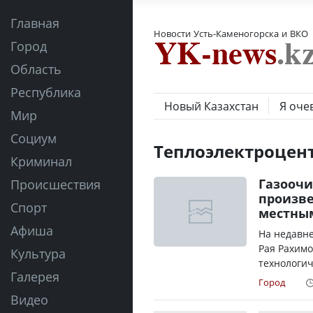
Главная
Новости Усть-Каменогорска и ВКО
Город
Область
Республика
Новый Казахстан
Я оче
Мир
Социум
Теплоэлектроцен
Криминал
Газоочи
Происшествия
произве
Спорт
местны
Афиша
На недавне
Рая Рахимо
Культура
технологич
Галерея
Город
Видео