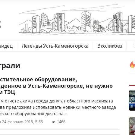
видец
Легенды Усть-Каменогорска
Эколикбез
трали
стительное оборудование,
денное в Усть-Каменогорске, не нужно
м ТЭЦ
м отчете акима города депутат областного маслихата
ва предложила использовать новинки местного завода
еского оборудования для осна...
24 февраля 2015, 5:35
1466