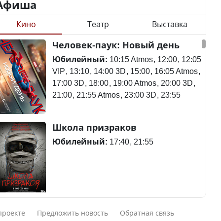
Афиша
Кино
Театр
Выставка
Минимальная зарплата,
алименты, экология — о
Станет ли
Человек-паук: Новый день
чем говорят с
метапневмовирус
избирателями
эпидемией, рассказали в
Юбилейный:
10:15 Atmos
12:00
12:05
представители партий
ВОЗ
VIP
13:10
14:00 3D
15:00
16:05 Atmos
17:00 3D
18:00
19:00 Atmos
20:00 3D
21:00
21:55 Atmos
23:00 3D
23:55
Пассажирский самолет
Школа призраков
Министр рассказал, из
потерпел крушение в
чего делают колбасу в
Южной Корее, погибли
Юбилейный:
17:40
21:55
Казахстане
120 человек
Министр объяснил,
Авиакатастрофа близ
Смешарики сквозь вселенные
почему казахстанские
Актау: Путин принес
проекте
Предложить новость
Обратная связь