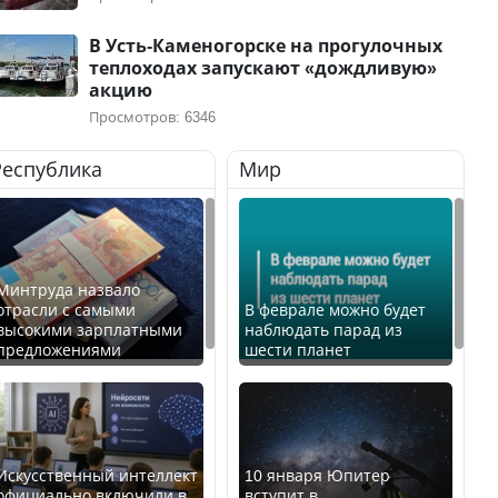
В Усть-Каменогорске на прогулочных
теплоходах запускают «дождливую»
акцию
Просмотров: 6346
Республика
Мир
Минтруда назвало
отрасли с самыми
В феврале можно будет
высокими зарплатными
наблюдать парад из
предложениями
шести планет
Искусственный интеллект
10 января Юпитер
официально включили в
вступит в