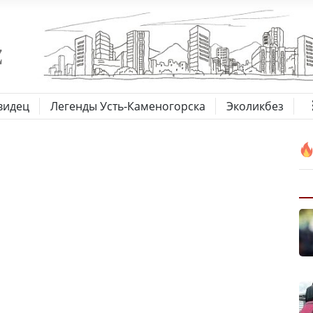
видец
Легенды Усть-Каменогорска
Эколикбез