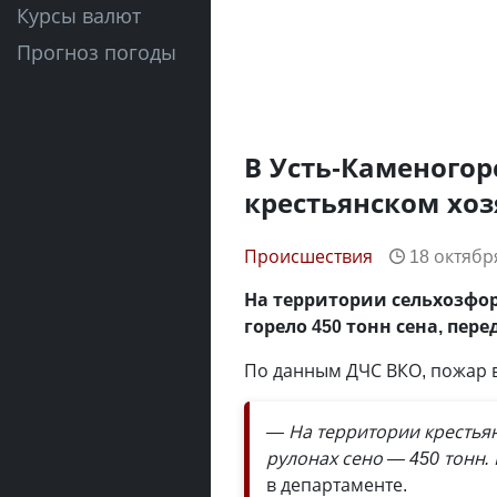
Курсы валют
Прогноз погоды
В Усть-Каменогор
крестьянском хоз
Происшествия
18 октября
На территории сельхозфор
горело 450 тонн сена, пер
По данным ДЧС ВКО, пожар в
— На территории крестьян
рулонах сено — 450 тонн.
в департаменте.