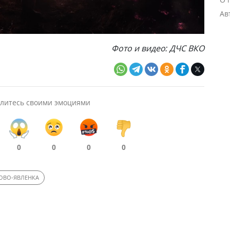
Ав
Фото и видео: ДЧС ВКО
литесь своими эмоциями
0
0
0
0
ОВО-ЯВЛЕНКА