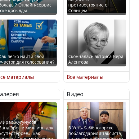
болады? Онлайн-сервис
противостояние с
іске қосылды
Солнцем
Как легко найти свой
Скончалась актриса Вера
участок для голосования?
Алентова
се материалы
Все материалы
Галерея
Видео
Минтруда назвало
В РФ вынесен заочный
отрасли с самыми
приговор по уголовному
высокими зарплатными
делу об убийстве Игоря
предложениями
Талькова
Мирас Жугунусов,
Банд’Эрос и миллион для
В Усть-Каменогорске
«супергероев»: как
поблагодарили таксиста,
прошел День металлурга
спасшего пенсионерку от