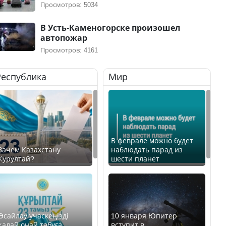
Просмотров: 5034
В Усть-Каменогорске произошел
автопожар
Просмотров: 4161
Республика
Мир
В феврале можно будет
Зачем Казахстану
наблюдать парад из
Курултай?
шести планет
Өсайлау учаскеңізді
10 января Юпитер
қалай оңай табуға
вступит в