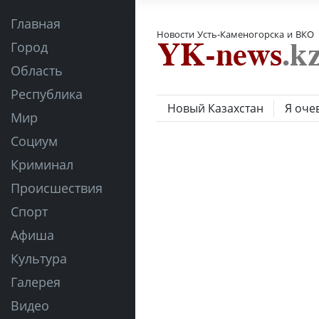
Главная
Новости Усть-Каменогорска и ВКО
Город
Область
Республика
Новый Казахстан
Я оче
Мир
Социум
Криминал
Происшествия
Спорт
Афиша
Культура
Галерея
Видео