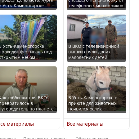
в Усть-Каменогорске
телефонных мошенников
Искусственный интеллект
В России введены
официально включили в
дополнительные
школьную программу
ограничения для
Казахстана
казахстанских прав
В Усть-Каменогорске
В ВКО с телевизионной
проходит фестиваль под
вышки сняли двоих
В Казахстане стало
открытым небом
малолетних детей
проще получить
направления на
Трамп официально
медицинские
вступил в должность
обследования
президента США
Как хобби жителя ВКО
В Усть-Каменогорске в
превратилось в
приюте для животных
путеводитель по планете
появился ослик
Луну признали объектом
Қазақстан Орталық Азия
культурного наследия,
се материалы
Все материалы
елдері арасында әл-ауқат
находящегося под
индексінде көш бастады
угрозой исчезновения
проекте
Предложить новость
Обратная связь