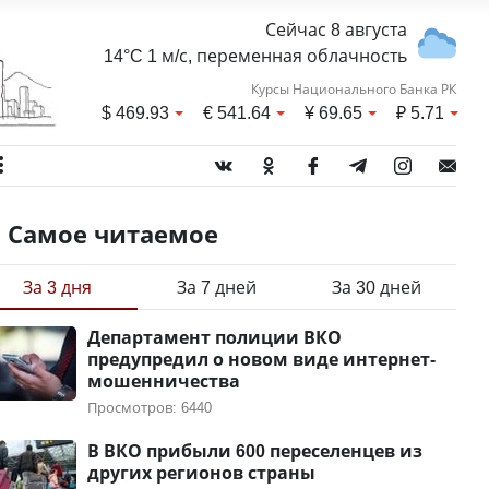
Сейчас 8 августа
14°C 1 м/с, переменная облачность
Курсы Национального Банка РК
$
469.93
€
541.64
¥
69.65
₽
5.71
Самое читаемое
За 3 дня
За 7 дней
За 30 дней
Департамент полиции ВКО
предупредил о новом виде интернет-
мошенничества
Просмотров: 6440
В ВКО прибыли 600 переселенцев из
других регионов страны