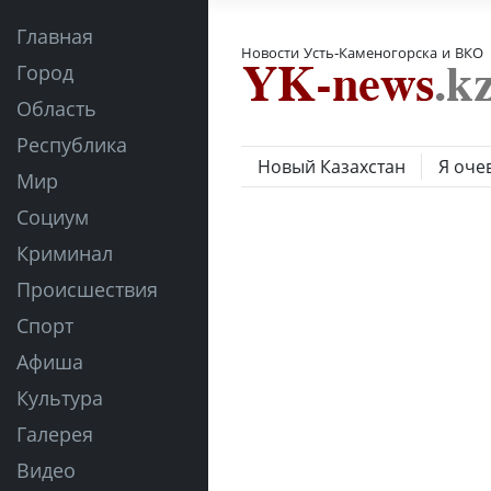
Главная
Новости Усть-Каменогорска и ВКО
Город
Область
Республика
Новый Казахстан
Я оче
Мир
Социум
Криминал
Происшествия
Спорт
Афиша
Культура
Галерея
Видео