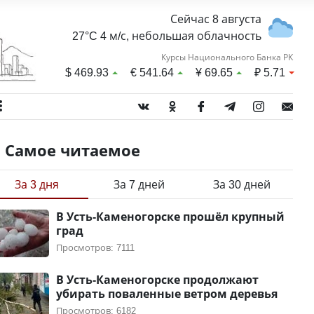
Сейчас 8 августа
27°C 4 м/с, небольшая облачность
Курсы Национального Банка РК
$
469.93
€
541.64
¥
69.65
₽
5.71
Самое читаемое
За 3 дня
За 7 дней
За 30 дней
В Усть-Каменогорске прошёл крупный
град
Просмотров: 7111
В Усть-Каменогорске продолжают
убирать поваленные ветром деревья
Просмотров: 6182