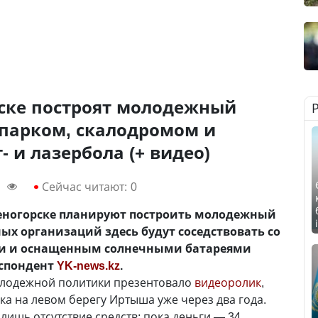
рске построят молодежный
-парком, скалодромом и
- и лазербола (+ видео)
Сейчас читают:
0
меногорске планируют построить молодежный
х организаций здесь будут соседствовать со
и и оснащенным солнечными батареями
еспондент
YK-news.kz
.
олодежной политики презентовало
видеоролик
,
ка на левом берегу Иртыша уже через два года.
ишь отсутствие средств: пока деньги — 34