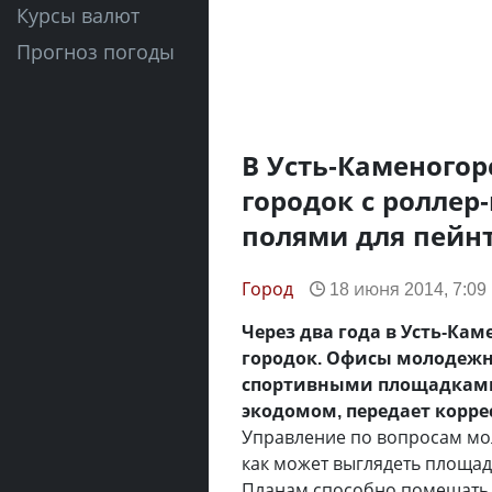
Курсы валют
Прогноз погоды
В Усть-Каменого
городок с роллер
полями для пейнт
Город
18 июня 2014, 7:09
Через два года в Усть-Ка
городок. Офисы молодежны
спортивными площадкам
экодомом, передает корр
Управление по вопросам м
как может выглядеть площад
Планам способно помешать л