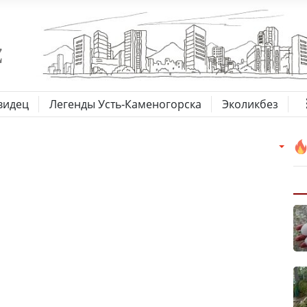
видец
Легенды Усть-Каменогорска
Эколикбез