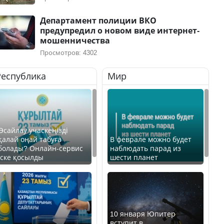
Департамент полиции ВКО
предупредил о новом виде интернет-
мошенничества
Просмотров: 4302
Республика
Мир
Өсайлау учаскеңізді
қалай оңай табуға
В феврале можно будет
болады? Онлайн-сервис
наблюдать парад из
іске қосылды
шести планет
10 января Юпитер
вступит в