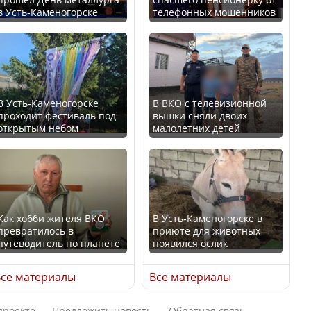
В Казахстане стало
в Усть-Каменогорске
телефонных мошенников
проще получить
В России введены
направления на
дополнительные
медицинские
ограничения для
обследования
казахстанских прав
В Усть-Каменогорске
В ВКО с телевизионной
проходит фестиваль под
вышки сняли двоих
открытым небом
малолетних детей
Қазақстан Орталық Азия
Трамп официально
елдері арасында әл-ауқат
вступил в должность
индексінде көш бастады
президента США
Как хобби жителя ВКО
В Усть-Каменогорске в
превратилось в
приюте для животных
путеводитель по планете
появился ослик
Казахстан возглавил
Луну признали объектом
рейтинг благополучия
культурного наследия,
се материалы
Все материалы
среди стран Центральной
находящегося под
Азии
угрозой исчезновения
проекте
Предложить новость
Обратная связь