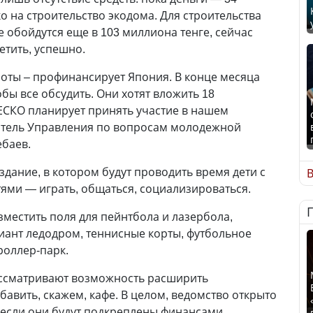
о на строительство экодома. Для строительства
 обойдутся еще в 103 миллиона тенге, сейчас
етить, успешно.
аботы – профинансирует Япония. В конце месяца
обы все обсудить. Они хотят вложить 18
ЕСКО планирует принять участие в нашем
дитель Управления по вопросам молодежной
ебаев.
здание, в котором будут проводить время дети с
В
ми — играть, общаться, социализироваться.
зместить поля для пейнтбола и лазербола,
иант ледодром, теннисные корты, футбольное
 роллер-парк.
ссматривают возможность расширить
бавить, скажем, кафе. В целом, ведомство открыто
если они будут подкреплены финансами.