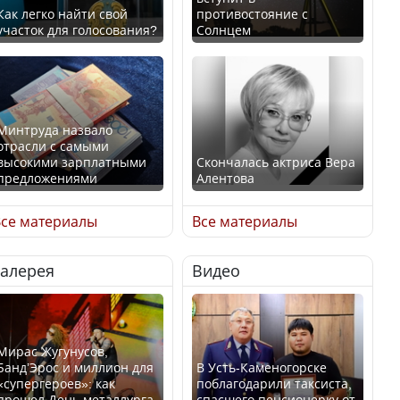
Как легко найти свой
противостояние с
участок для голосования?
Солнцем
Минтруда назвало
отрасли с самыми
высокими зарплатными
Скончалась актриса Вера
предложениями
Алентова
се материалы
Все материалы
Галерея
Видео
Искусственный интеллект
В РФ вынесен заочный
официально включили в
приговор по уголовному
школьную программу
делу об убийстве Игоря
Казахстана
Талькова
Мирас Жугунусов,
Банд’Эрос и миллион для
В Усть-Каменогорске
«супергероев»: как
поблагодарили таксиста,
прошел День металлурга
спасшего пенсионерку от