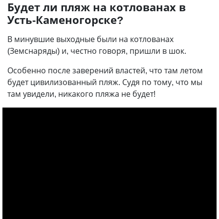
Будет ли пляж на котлованах в
Усть-Каменогорске?
В минувшие выходные были на котлованах
(Земснаряды) и, честно говоря, пришли в шок.
Особенно после заверений властей, что там летом
будет цивилизованный пляж. Судя по тому, что мы
там увидели, никакого пляжа не будет!