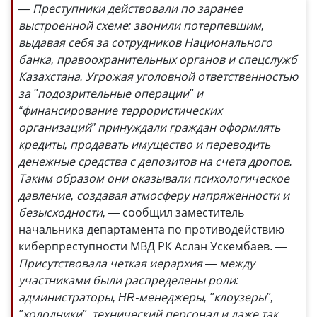
— Преступники действовали по заранее
выстроенной схеме: звонили потерпевшим,
выдавая себя за сотрудников Национального
банка, правоохранительных органов и спецслужб
Казахстана. Угрожая уголовной ответственностью
за "подозрительные операции" и
“финансирование террористических
организаций” принуждали граждан оформлять
кредиты, продавать имущество и переводить
денежные средства с депозитов на счета дропов.
Таким образом они оказывали психологическое
давление, создавая атмосферу напряженности и
безысходности, —
сообщил заместитель
начальника департамента по противодействию
киберпреступности МВД РК Аслан Ускембаев.
—
Присутствовала четкая иерархия — между
участниками были распределены роли:
администраторы, HR-менеджеры, "клоузеры",
"холодники", технический персонал и даже так