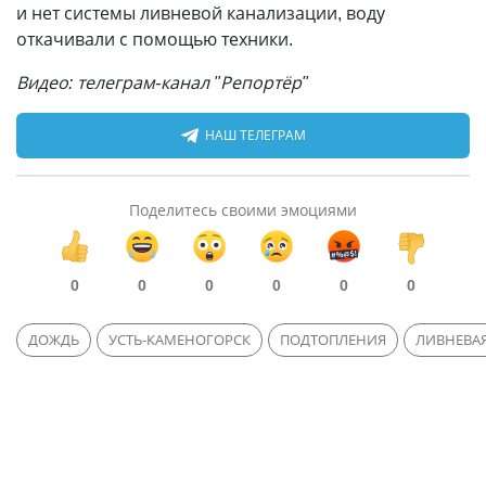
и нет системы ливневой канализации, воду
откачивали с помощью техники.
Видео: телеграм-канал "Репортёр"
НАШ ТЕЛЕГРАМ
Поделитесь своими эмоциями
0
0
0
0
0
0
ДОЖДЬ
УСТЬ-КАМЕНОГОРСК
ПОДТОПЛЕНИЯ
ЛИВНЕВА