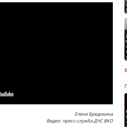
В
Елена Бредихина
Видео: пресс-служба ДЧС ВКО