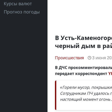
Курсы валют
Прогноз погоды
В Усть-Каменогор
черный дым в ра
Происшествия
3 июня 202
В ДЧС прокомментировали,
передает корреспондент
Y
«Горели мусор, покрышки,
Сотрудникам ПЧ удалось п
настоящий момент огонь 