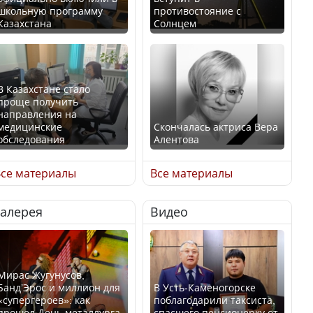
школьную программу
противостояние с
Казахстана
Солнцем
В Казахстане стало
проще получить
направления на
медицинские
Скончалась актриса Вера
обследования
Алентова
се материалы
Все материалы
Галерея
Видео
В РФ вынесен заочный
Қазақстан Орталық Азия
приговор по уголовному
елдері арасында әл-ауқат
делу об убийстве Игоря
индексінде көш бастады
Талькова
Мирас Жугунусов,
Банд’Эрос и миллион для
В Усть-Каменогорске
«супергероев»: как
поблагодарили таксиста,
прошел День металлурга
спасшего пенсионерку от