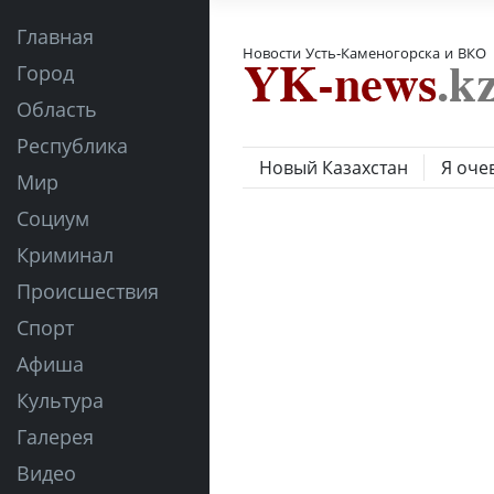
Главная
Новости Усть-Каменогорска и ВКО
Город
Область
Республика
Новый Казахстан
Я оче
Мир
Социум
Криминал
Происшествия
Спорт
Афиша
Культура
Галерея
Видео