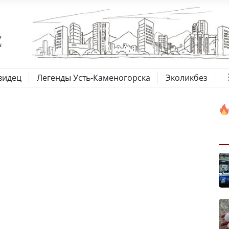
видец
Легенды Усть-Каменогорска
Эколикбез