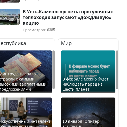
В Усть-Каменогорске на прогулочных
теплоходах запускают «дождливую»
акцию
Просмотров: 6385
Республика
Мир
Минтруда назвало
отрасли с самыми
В феврале можно будет
высокими зарплатными
наблюдать парад из
предложениями
шести планет
Искусственный интеллект
10 января Юпитер
официально включили в
вступит в