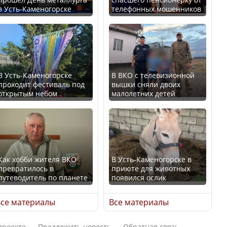
в Усть-Каменогорске
телефонных мошенников
Казахстан возглавил
В России введены
рейтинг благополучия
дополнительные
среди стран Центральной
ограничения для
Азии
казахстанских прав
В Усть-Каменогорске
В ВКО с телевизионной
проходит фестиваль под
вышки сняли двоих
открытым небом
малолетних детей
Будут ли представлены
Трамп официально
интересы регионов в
вступил в должность
Курултае?
президента США
Как хобби жителя ВКО
В Усть-Каменогорске в
превратилось в
приюте для животных
путеводитель по планете
появился ослик
Ең төменгі жалақы,
Луну признали объектом
алимент, экология: жеті
культурного наследия,
се материалы
Все материалы
партия сайлаушылармен
находящегося под
нені талқылап жатыр?
угрозой исчезновения
проекте
Предложить новость
Обратная связь