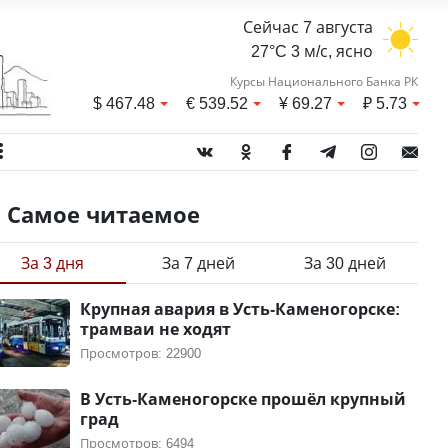
Сейчас 7 августа
27°C 3 м/с, ясно
Курсы Национального Банка РК
$
467.48
€
539.52
¥
69.27
₽
5.73
Самое читаемое
За 3 дня
За 7 дней
За 30 дней
Крупная авария в Усть-Каменогорске:
трамваи не ходят
Просмотров: 22900
В Усть-Каменогорске прошёл крупный
град
Просмотров: 6494