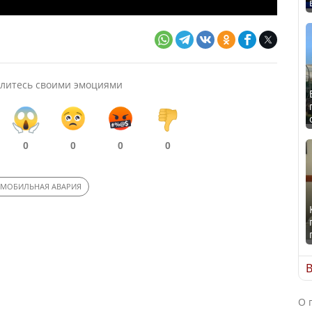
литесь своими эмоциями
0
0
0
0
ОМОБИЛЬНАЯ АВАРИЯ
В
О 