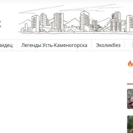
видец
Легенды Усть-Каменогорска
Эколикбез