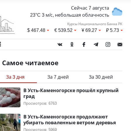
Сейчас 7 августа
23°C 3 м/с, небольшая облачность
Курсы Национального Банка РК
$
467.48
€
539.52
¥
69.27
₽
5.73
Самое читаемое
За 3 дня
За 7 дней
За 30 дней
В Усть-Каменогорске прошёл крупный
град
Просмотров: 6763
В Усть-Каменогорске продолжают
убирать поваленные ветром деревья
Просмотров: 5969