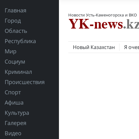
Главная
Новости Усть-Каменогорска и ВКО
Город
Область
Республика
Новый Казахстан
Я оче
Мир
Социум
Криминал
Происшествия
Спорт
Афиша
Культура
Галерея
Видео