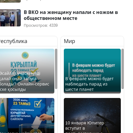
В ВКО на женщину напали с ножом в
общественном месте
Просмотров: 4339
Республика
Мир
Өсайлау учаскеңізді
қалай оңай табуға
В феврале можно будет
болады? Онлайн-сервис
наблюдать парад из
іске қосылды
шести планет
10 января Юпитер
вступит в