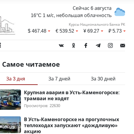
Сейчас 6 августа
16°C 1 м/с, небольшая облачность
Курсы Национального Банка РК
$
467.48
€
539.52
¥
69.27
₽
5.73
Самое читаемое
За 3 дня
За 7 дней
За 30 дней
Крупная авария в Усть-Каменогорске:
трамваи не ходят
Просмотров: 22630
В Усть-Каменогорске на прогулочных
теплоходах запускают «дождливую»
акцию