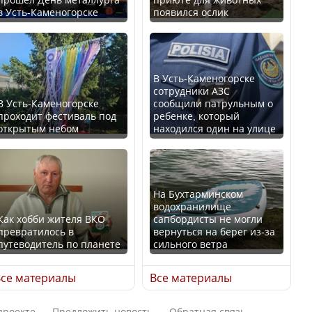
в Усть-Каменогорске
появился ослик
Казахстан возглавил
В России введены
рейтинг благополучия
дополнительные
среди стран Центральной
ограничения для
Азии
казахстанских прав
В Усть-Каменогорске
сотрудники АЗС
В Усть-Каменогорске
сообщили патрульным о
проходит фестиваль под
ребенке, который
открытым небом
находился один на улице
Будут ли представлены
Трамп официально
интересы регионов в
вступил в должность
Курултае?
президента США
На Бухтарминском
водохранилище
Как хобби жителя ВКО
сапбордисты не могли
превратилось в
вернуться на берег из-за
путеводитель по планете
сильного ветра
Ең төменгі жалақы,
Луну признали объектом
алимент, экология: жеті
культурного наследия,
се материалы
Все материалы
партия сайлаушылармен
находящегося под
нені талқылап жатыр?
угрозой исчезновения
проекте
Предложить новость
Обратная связь