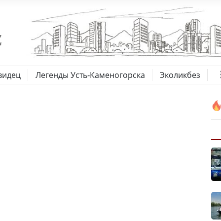
видец
Легенды Усть-Каменогорска
Эколикбез