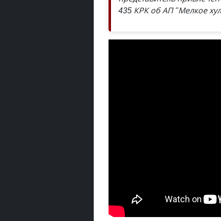
435 КРК об АП "Мелкое хул