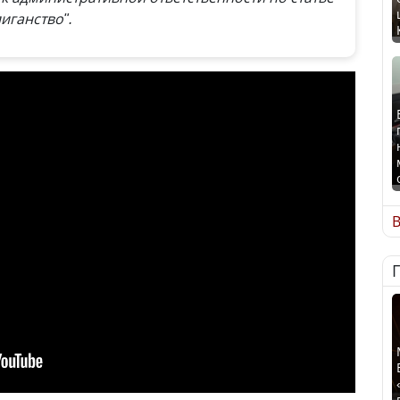
иганство".
В