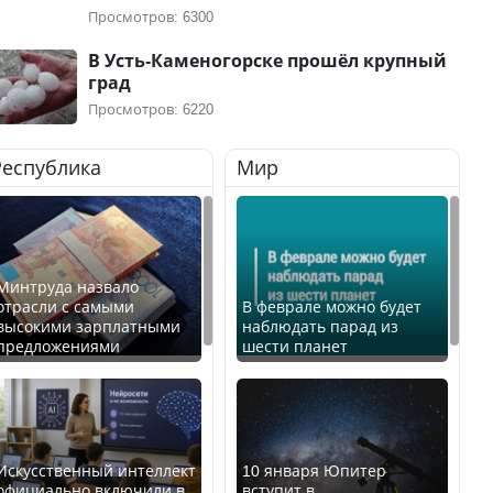
Просмотров: 6300
В Усть-Каменогорске прошёл крупный
град
Просмотров: 6220
Республика
Мир
Минтруда назвало
отрасли с самыми
В феврале можно будет
высокими зарплатными
наблюдать парад из
предложениями
шести планет
Искусственный интеллект
10 января Юпитер
официально включили в
вступит в