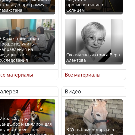
школьную программу
противостояние с
Казахстана
Солнцем
В Казахстане стало
проще получить
направления на
медицинские
Скончалась актриса Вера
обследования
Алентова
се материалы
Все материалы
Галерея
Видео
В РФ вынесен заочный
Қазақстан Орталық Азия
приговор по уголовному
елдері арасында әл-ауқат
делу об убийстве Игоря
индексінде көш бастады
Талькова
Мирас Жугунусов,
Банд’Эрос и миллион для
«супергероев»: как
В Усть-Каменогорске в
прошел День металлурга
приюте для животных