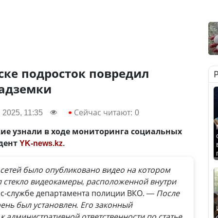
ске подросток повредил
надземки
 2025, 11:35
Сейчас читают:
0
ие узнали в ходе мониторинга социальных
ндент
YK-news.kz
.
 сетей было опубликовано видео на котором
 стекло видеокамеры, расположенной внутри
с-службе департамента полиции ВКО.
— После
ень был установлен. Его законный
к административной ответственности по статье