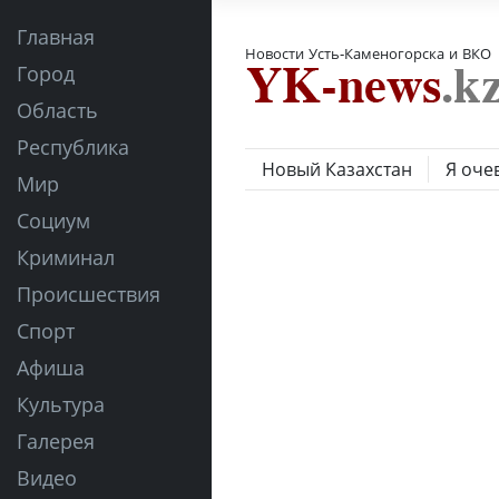
Главная
Новости Усть-Каменогорска и ВКО
Город
Область
Республика
Новый Казахстан
Я оче
Мир
Социум
Криминал
Происшествия
Спорт
Афиша
Культура
Галерея
Видео