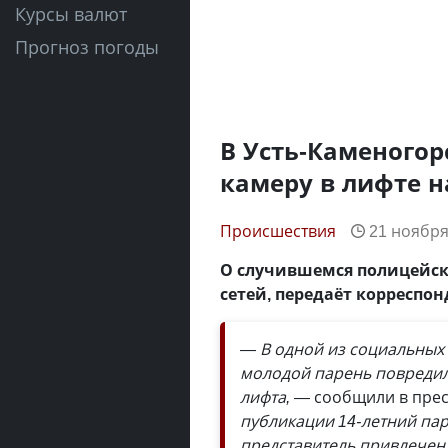
Курсы валют
Прогноз погоды
В Усть-Каменогор
камеру в лифте 
Происшествия
21 ноября
О случившемся полицейск
сетей, передаёт корреспо
— В одной из социальных
молодой парень повредил
лифта, —
сообщили в прес
публикации 14-летний пар
представитель привлечен 