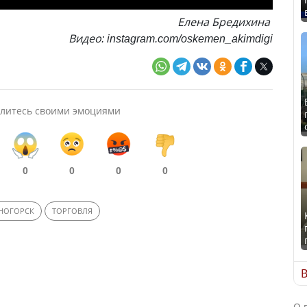
Елена Бредихина
Видео: instagram.com/oskemen_akimdigi
литесь своими эмоциями
0
0
0
0
ЕНОГОРСК
ТОРГОВЛЯ
В
О 