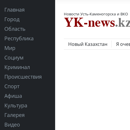
Главная
Новости Усть-Каменогорска и ВКО
Город
Область
Республика
Новый Казахстан
Я оче
Мир
Социум
Криминал
Происшествия
Спорт
Афиша
Культура
Галерея
Видео