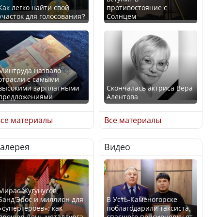
Как легко найти свой
противостояние с
участок для голосования?
Солнцем
Минтруда назвало
отрасли с самыми
высокими зарплатными
Скончалась актриса Вера
предложениями
Алентова
се материалы
Все материалы
Галерея
Видео
Искусственный интеллект
В РФ вынесен заочный
официально включили в
приговор по уголовному
школьную программу
делу об убийстве Игоря
Казахстана
Талькова
Мирас Жугунусов,
Банд’Эрос и миллион для
В Усть-Каменогорске
«супергероев»: как
поблагодарили таксиста,
прошел День металлурга
спасшего пенсионерку от