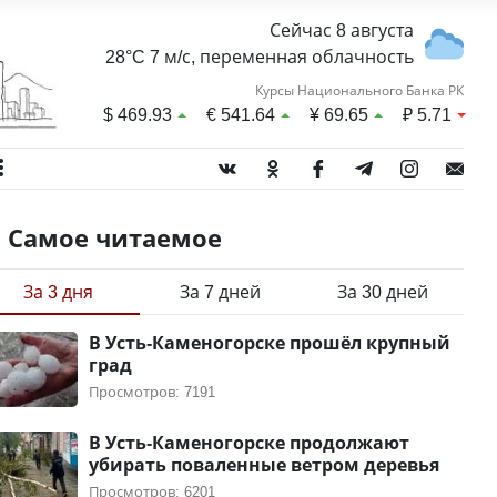
Сейчас 8 августа
28°C 7 м/с, переменная облачность
Курсы Национального Банка РК
$
469.93
€
541.64
¥
69.65
₽
5.71
Самое читаемое
За 3 дня
За 7 дней
За 30 дней
В Усть-Каменогорске прошёл крупный
град
Просмотров: 7191
В Усть-Каменогорске продолжают
убирать поваленные ветром деревья
Просмотров: 6201