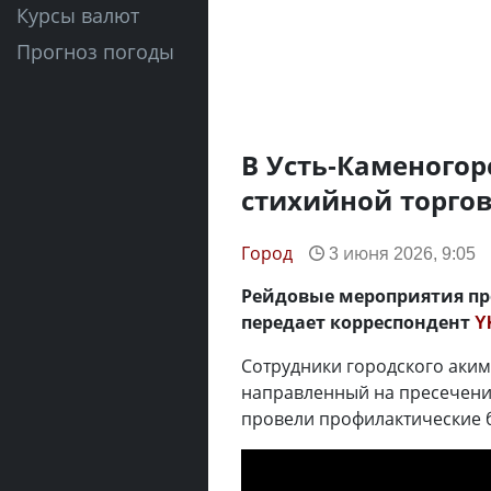
Курсы валют
Прогноз погоды
В Усть-Каменогор
стихийной торго
Город
3 июня 2026, 9:05
Рейдовые мероприятия пр
передает корреспондент
Y
Сотрудники городского аким
направленный на пресечени
провели профилактические 