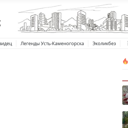
видец
Легенды Усть-Каменогорска
Эколикбез