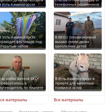
В Казахстане стало
в Усть-Каменогорске
телефонных мошенников
проще получить
В России введены
направления на
дополнительные
медицинские
ограничения для
обследования
казахстанских прав
В Усть-Каменогорске
В ВКО с телевизионной
проходит фестиваль под
вышки сняли двоих
открытым небом
малолетних детей
Қазақстан Орталық Азия
Трамп официально
елдері арасында әл-ауқат
вступил в должность
индексінде көш бастады
президента США
Как хобби жителя ВКО
В Усть-Каменогорске в
превратилось в
приюте для животных
путеводитель по планете
появился ослик
Казахстан возглавил
Луну признали объектом
рейтинг благополучия
культурного наследия,
се материалы
Все материалы
среди стран Центральной
находящегося под
Азии
угрозой исчезновения
проекте
Предложить новость
Обратная связь