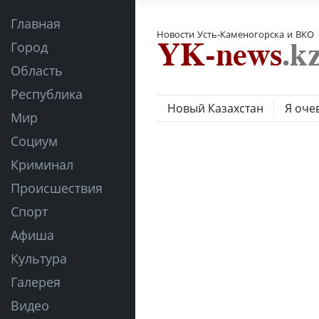
Главная
Новости Усть-Каменогорска и ВКО
Город
Область
Республика
Новый Казахстан
Я оче
Мир
Социум
Криминал
Происшествия
Спорт
Афиша
Культура
Галерея
Видео