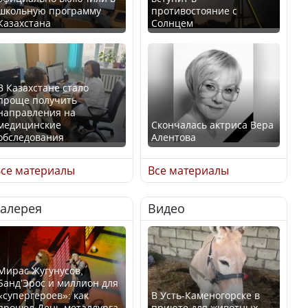
школьную программу
противостояние с
Казахстана
Солнцем
В Казахстане стало
проще получить
направления на
медицинские
Скончалась актриса Вера
обследования
Алентова
се материалы
Все материалы
Галерея
Видео
В РФ вынесен заочный
Қазақстан Орталық Азия
приговор по уголовному
елдері арасында әл-ауқат
делу об убийстве Игоря
индексінде көш бастады
Талькова
Мирас Жугунусов,
Банд’Эрос и миллион для
«супергероев»: как
В Усть-Каменогорске в
прошел День металлурга
приюте для животных