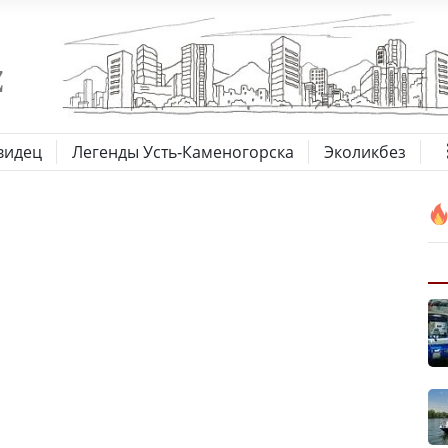
видец
Легенды Усть-Каменогорска
Эколикбез