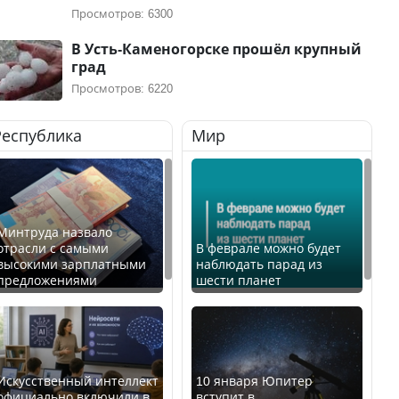
Просмотров: 6300
В Усть-Каменогорске прошёл крупный
град
Просмотров: 6220
Республика
Мир
Минтруда назвало
отрасли с самыми
В феврале можно будет
высокими зарплатными
наблюдать парад из
предложениями
шести планет
Искусственный интеллект
10 января Юпитер
официально включили в
вступит в