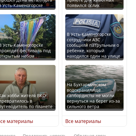
в Усть-Каменогорске
появился ослик
Казахстан возглавил
В России введены
рейтинг благополучия
дополнительные
среди стран Центральной
ограничения для
Азии
казахстанских прав
В Усть-Каменогорске
сотрудники АЗС
В Усть-Каменогорске
сообщили патрульным о
проходит фестиваль под
ребенке, который
открытым небом
находился один на улице
Будут ли представлены
Трамп официально
интересы регионов в
вступил в должность
Курултае?
президента США
На Бухтарминском
водохранилище
Как хобби жителя ВКО
сапбордисты не могли
превратилось в
вернуться на берег из-за
путеводитель по планете
сильного ветра
Ең төменгі жалақы,
Луну признали объектом
алимент, экология: жеті
культурного наследия,
се материалы
Все материалы
партия сайлаушылармен
находящегося под
нені талқылап жатыр?
угрозой исчезновения
проекте
Предложить новость
Обратная связь