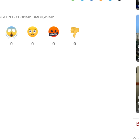
литесь своими эмоциями
0
0
0
0
В
О 