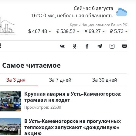
Сейчас 6 августа
16°C 0 м/с, небольшая облачность
Курсы Национального Банка РК
$
467.48
€
539.52
¥
69.27
₽
5.73
Самое читаемое
За 3 дня
За 7 дней
За 30 дней
Крупная авария в Усть-Каменогорске:
трамваи не ходят
Просмотров: 22630
В Усть-Каменогорске на прогулочных
теплоходах запускают «дождливую»
акцию