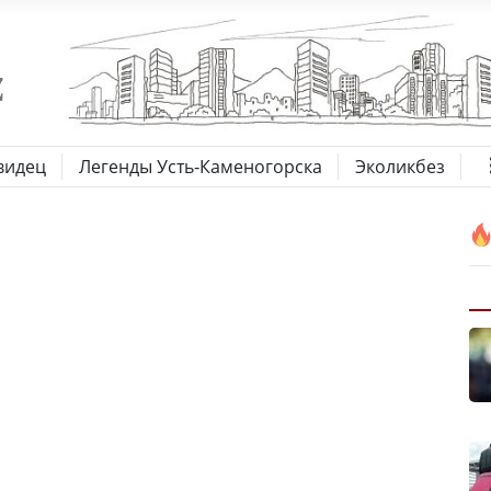
видец
Легенды Усть-Каменогорска
Эколикбез