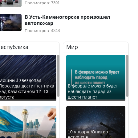
Просмотров: 7391
В Усть-Каменогорске произошел
автопожар
Просмотров: 4348
Республика
Мир
Мощный звездопад
Персеиды достигнет пика
В феврале можно будет
над Казахстаном 12–13
наблюдать парад из
августа
шести планет
10 января Юпитер
вступит в