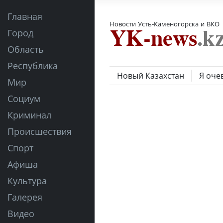
Главная
Новости Усть-Каменогорска и ВКО
Город
Область
Республика
Новый Казахстан
Я оче
Мир
Социум
Криминал
Происшествия
Спорт
Афиша
Культура
Галерея
Видео