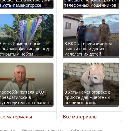
в Усть-Каменогорске
телефонных мошенников
Минтруда назвало
В России введены
отрасли с самыми
дополнительные
высокими зарплатными
ограничения для
предложениями
казахстанских прав
В Усть-Каменогорске
В ВКО с телевизионной
проходит фестиваль под
вышки сняли двоих
открытым небом
малолетних детей
Искусственный интеллект
официально включили в
Трамп официально
школьную программу
вступил в должность
Казахстана
президента США
Как хобби жителя ВКО
В Усть-Каменогорске в
превратилось в
приюте для животных
В Казахстане стало
путеводитель по планете
появился ослик
проще получить
Луну признали объектом
направления на
культурного наследия,
се материалы
Все материалы
медицинские
находящегося под
обследования
угрозой исчезновения
проекте
Предложить новость
Обратная связь