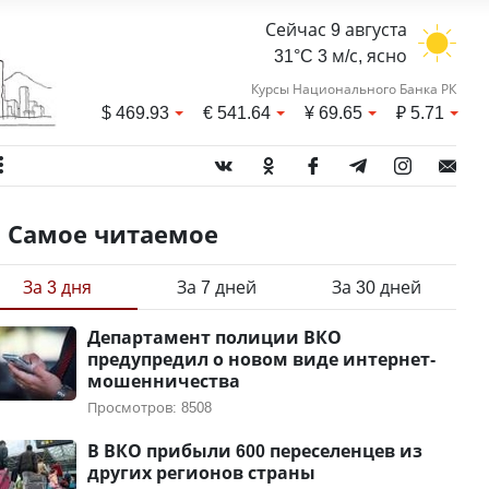
Сейчас 9 августа
31°C 3 м/с, ясно
Курсы Национального Банка РК
$
469.93
€
541.64
¥
69.65
₽
5.71
Самое читаемое
За 3 дня
За 7 дней
За 30 дней
Департамент полиции ВКО
предупредил о новом виде интернет-
мошенничества
Просмотров: 8508
В ВКО прибыли 600 переселенцев из
других регионов страны