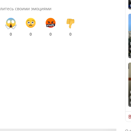
литесь своими эмоциями
0
0
0
0
В
О 