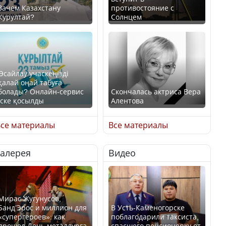
Зачем Казахстану
противостояние с
Курултай?
Солнцем
Өсайлау учаскеңізді
қалай оңай табуға
болады? Онлайн-сервис
Скончалась актриса Вера
іске қосылды
Алентова
се материалы
Все материалы
Галерея
Видео
В РФ вынесен заочный
приговор по уголовному
Как легко найти свой
делу об убийстве Игоря
участок для голосования?
Талькова
Мирас Жугунусов,
Банд’Эрос и миллион для
В Усть-Каменогорске
«супергероев»: как
поблагодарили таксиста,
прошел День металлурга
спасшего пенсионерку от