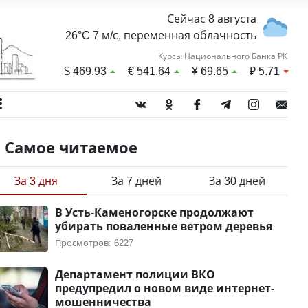
Сейчас 8 августа
26°C 7 м/с, переменная облачность
Курсы Национального Банка РК
$
469.93
€
541.64
¥
69.65
₽
5.71
Самое читаемое
За 3 дня
За 7 дней
За 30 дней
В Усть-Каменогорске продолжают
убирать поваленные ветром деревья
Просмотров: 6227
Департамент полиции ВКО
предупредил о новом виде интернет-
мошенничества