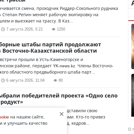
нчивается смена, проходчик Риддер-Сокольного рудника
» Степан Репин меняет рабочую экипировку на
лем и выезжает на трассу. В Каз...
7 августа 2026, 5:21
1250
борные штабы партий продолжают
в Восточно-Казахстанской области
 встречи прошли в Усть-Каменогорске и
ском районе, передает YK-news.kz. Члены Восточно-
кого областного предвыборного штаба парт...
6 августа 2026, 11:04
80
ыбрали победителей проекта «Одно село
продукт»
роекта участники не просто представили свою
 а защищали ее перед экспертами. Кто-то привез
ookie
на нашем сайте,
и и улучшить качество
изделия, кто-то — алтайский мед, кедров...
О 
6 августа 2026, 10:42
1854