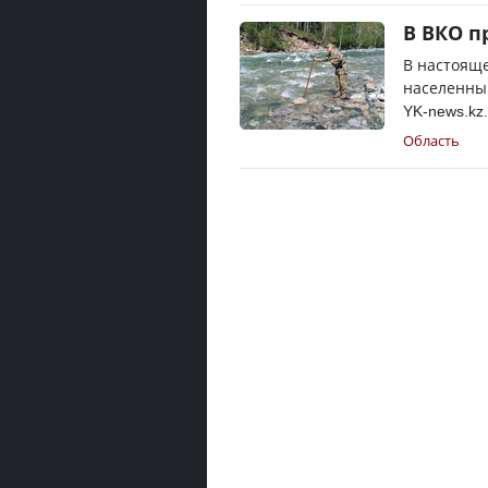
В ВКО п
В настояще
населенны
YK-news.kz
Область