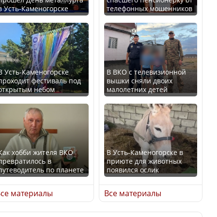
в Усть-Каменогорске
телефонных мошенников
Искусственный интеллект
В России введены
официально включили в
дополнительные
школьную программу
ограничения для
Казахстана
казахстанских прав
В Усть-Каменогорске
В ВКО с телевизионной
проходит фестиваль под
вышки сняли двоих
В Казахстане стало
открытым небом
малолетних детей
проще получить
направления на
Трамп официально
медицинские
вступил в должность
обследования
президента США
Как хобби жителя ВКО
В Усть-Каменогорске в
превратилось в
приюте для животных
путеводитель по планете
появился ослик
Луну признали объектом
Қазақстан Орталық Азия
культурного наследия,
се материалы
Все материалы
елдері арасында әл-ауқат
находящегося под
индексінде көш бастады
угрозой исчезновения