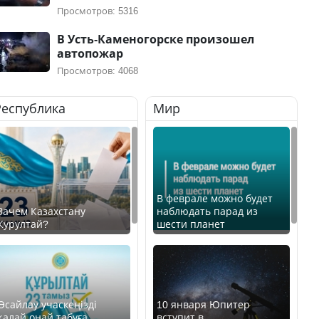
Просмотров: 5316
В Усть-Каменогорске произошел
автопожар
Просмотров: 4068
Республика
Мир
В феврале можно будет
Зачем Казахстану
наблюдать парад из
Курултай?
шести планет
Өсайлау учаскеңізді
10 января Юпитер
қалай оңай табуға
вступит в