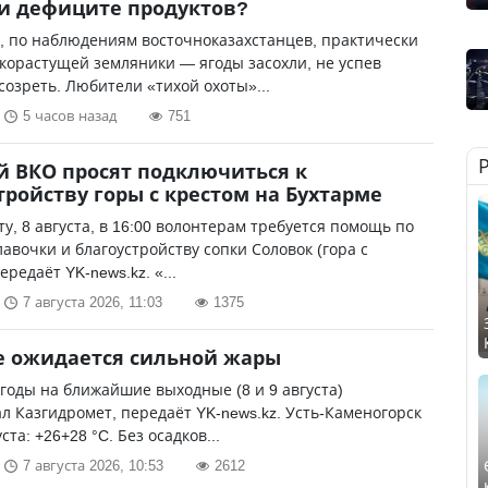
и дефиците продуктов?
у, по наблюдениям восточноказахстанцев, практически
корастущей земляники — ягоды засохли, не успев
созреть. Любители «тихой охоты»...
5 часов назад
751
 ВКО просят подключиться к
тройству горы с крестом на Бухтарме
оту, 8 августа, в 16:00 волонтерам требуется помощь по
лавочки и благоустройству сопки Соловок (гора с
ередаёт YK-news.kz. «...
7 августа 2026, 11:03
1375
е ожидается сильной жары
годы на ближайшие выходные (8 и 9 августа)
л Казгидромет, передаёт YK-news.kz. Усть-Каменогорск
ста: +26+28 °C. Без осадков...
7 августа 2026, 10:53
2612