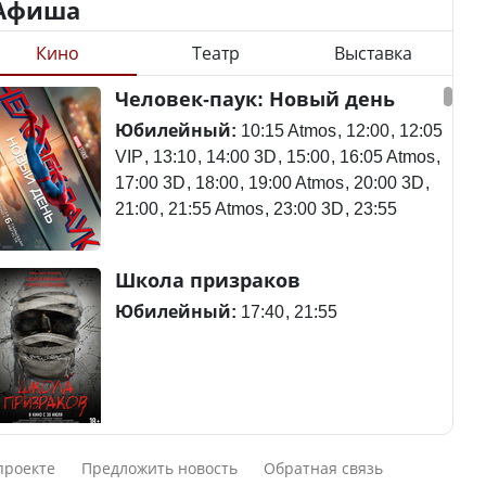
Афиша
Кино
Театр
Выставка
Казахстан возглавил
Станет ли
Человек-паук: Новый день
рейтинг благополучия
метапневмовирус
среди стран Центральной
эпидемией, рассказали в
Юбилейный:
10:15 Atmos
12:00
12:05
Азии
ВОЗ
VIP
13:10
14:00 3D
15:00
16:05 Atmos
17:00 3D
18:00
19:00 Atmos
20:00 3D
21:00
21:55 Atmos
23:00 3D
23:55
Пассажирский самолет
Школа призраков
Будут ли представлены
потерпел крушение в
интересы регионов в
Южной Корее, погибли
Юбилейный:
17:40
21:55
Курултае?
120 человек
Ең төменгі жалақы,
Авиакатастрофа близ
Смешарики сквозь вселенные
алимент, экология: жеті
Актау: Путин принес
проекте
Предложить новость
Обратная связь