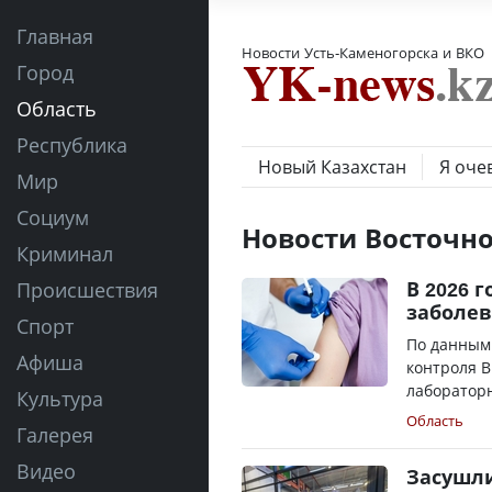
Главная
Новости Усть-Каменогорска и ВКО
Город
Область
Республика
Новый Казахстан
Я оче
Мир
Социум
Новости Восточно
Криминал
В 2026 
Происшествия
заболев
Спорт
По данным
Афиша
контроля В
лабораторн
Культура
Область
Галерея
Видео
Засушли