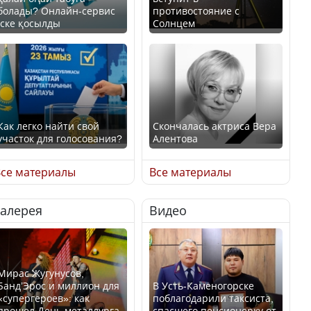
болады? Онлайн-сервис
противостояние с
іске қосылды
Солнцем
Как легко найти свой
Скончалась актриса Вера
участок для голосования?
Алентова
се материалы
Все материалы
Галерея
Видео
Минтруда назвало
В РФ вынесен заочный
отрасли с самыми
приговор по уголовному
высокими зарплатными
делу об убийстве Игоря
предложениями
Талькова
Мирас Жугунусов,
Банд’Эрос и миллион для
В Усть-Каменогорске
«супергероев»: как
поблагодарили таксиста,
прошел День металлурга
спасшего пенсионерку от