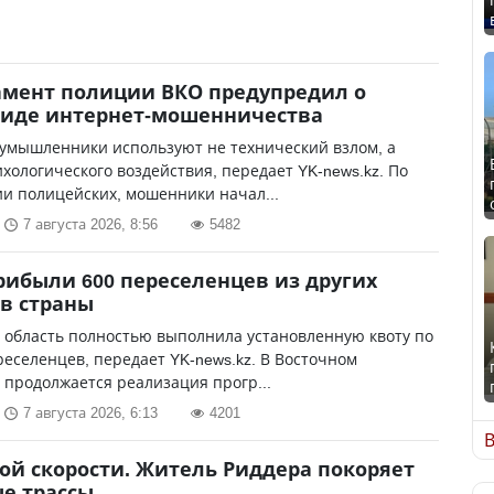
мент полиции ВКО предупредил о
виде интернет-мошенничества
оумышленники используют не технический взлом, а
хологического воздействия, передает YK-news.kz. По
и полицейских, мошенники начал...
7 августа 2026, 8:56
5482
рибыли 600 переселенцев из других
в страны
у область полностью выполнила установленную квоту по
еселенцев, передает YK-news.kz. В Восточном
 продолжается реализация прогр...
7 августа 2026, 6:13
4201
В
ой скорости. Житель Риддера покоряет
е трассы