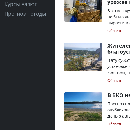
урожае 
Курсы валют
В этом год
Прогноз погоды
не было ди
вырасти и 
Область
Жителей
благоус
В эту субб
установке 
крестом), п
Область
В ВКО н
Прогноз по
опубликова
День 8 авгу
Область