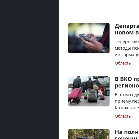
Департа
новом 
Теперь зл
методы пси
информаци
Область
В ВКО п
регионо
В этом год
приему пер
Казахстане
Область
На полн
гоночны