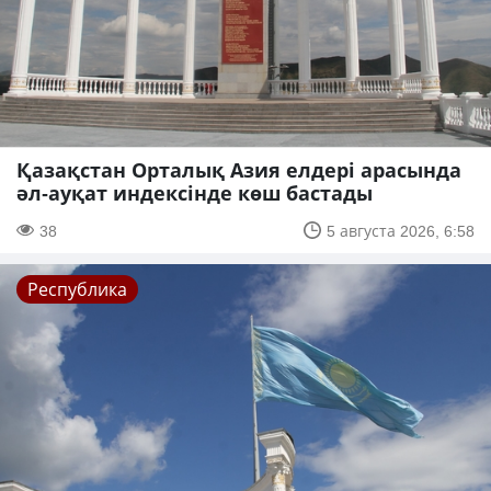
Қазақстан Орталық Азия елдері арасында
әл-ауқат индексінде көш бастады
38
5 августа 2026, 6:58
Республика