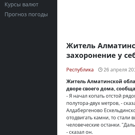
Курсы валют
Прогноз погоды
Житель Алматинс
захоронение у се
Республика
26 апреля 201
Житель Алматинской обла
дворе своего дома, сообщ
- Я начал копать отстой ряд
полутора-двух метров, - ска
Алдабергеново Ескельдинско
отодвигать камни, то стали 
человеческие останки. "Даль
- сказал он.