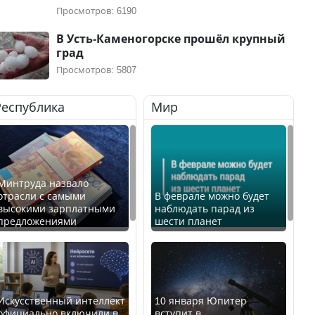
Просмотров: 6190
В Усть-Каменогорске прошёл крупный
град
Просмотров: 5807
Республика
Мир
Минтруда назвало
отрасли с самыми
В феврале можно будет
высокими зарплатными
наблюдать парад из
предложениями
шести планет
Искусственный интеллект
10 января Юпитер
официально включили в
вступит в