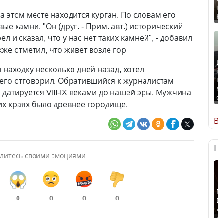
а этом месте находится курган. По словам его
ые камни. "Он (друг. - Прим. авт.) исторический
 и сказал, что у нас нет таких камней", - добавил
же отметил, что живет возле гор.
 находку несколько дней назад, хотел
г его отговорил. Обратившийся к журналистам
а датируется VIII-IX веками до нашей эры. Мужчина
этих краях было древнее городище.
В
литесь своими эмоциями
0
0
0
0