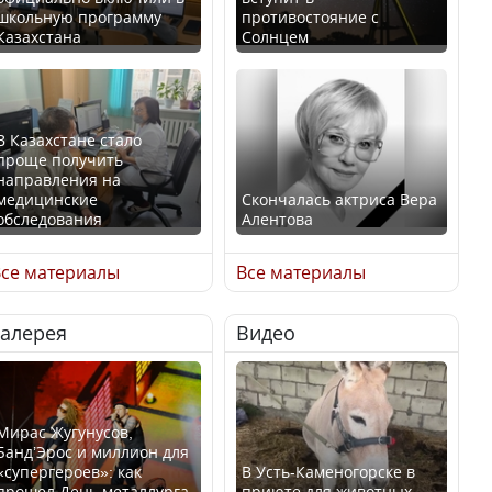
школьную программу
противостояние с
Казахстана
Солнцем
В Казахстане стало
проще получить
направления на
медицинские
Скончалась актриса Вера
обследования
Алентова
се материалы
Все материалы
Галерея
Видео
В РФ вынесен заочный
Қазақстан Орталық Азия
приговор по уголовному
елдері арасында әл-ауқат
делу об убийстве Игоря
индексінде көш бастады
Талькова
Мирас Жугунусов,
Банд’Эрос и миллион для
«супергероев»: как
В Усть-Каменогорске в
прошел День металлурга
приюте для животных