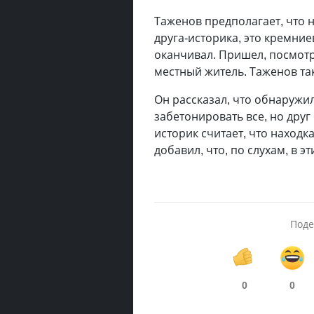
Таженов предполагает, что н
друга-историка, это кремниев
оканчивал. Пришел, посмотрел
местный житель. Таженов так
Он рассказал, что обнаружил
забетонировать все, но дру
историк считает, что находк
добавил, что, по слухам, в 
Поде
0
0