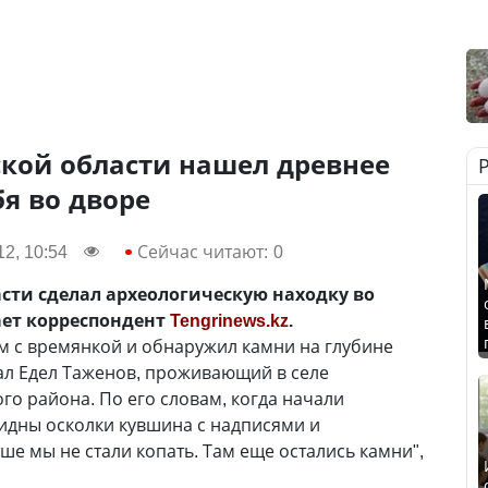
кой области нашел древнее
бя во дворе
2, 10:54
Сейчас читают:
0
сти сделал археологическую находку во
ает корреспондент
Tengrinews.kz
.
ом с времянкой и обнаружил камни на глубине
зал Едел Таженов, проживающий в селе
го района. По его словам, когда начали
видны осколки кувшина с надписями и
ше мы не стали копать. Там еще остались камни",