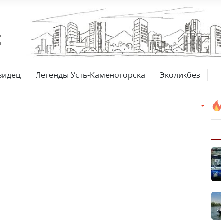
видец
Легенды Усть-Каменогорска
Эколикбез