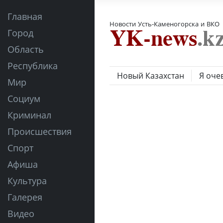
Главная
Новости Усть-Каменогорска и ВКО
Город
Область
Республика
Новый Казахстан
Я оче
Мир
Социум
Криминал
Происшествия
Спорт
Афиша
Культура
Галерея
Видео