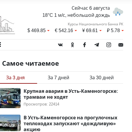
Сейчас 6 августа
18°C 1 м/с, небольшой дождь
Курсы Национального Банка РК
$
469.85
€
542.16
¥
69.61
₽
5.78
Самое читаемое
За 3 дня
За 7 дней
За 30 дней
Крупная авария в Усть-Каменогорске:
трамваи не ходят
Просмотров: 22414
В Усть-Каменогорске на прогулочных
теплоходах запускают «дождливую»
акцию