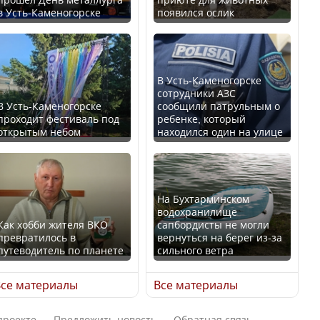
в Усть-Каменогорске
появился ослик
Казахстан возглавил
В России введены
рейтинг благополучия
дополнительные
среди стран Центральной
ограничения для
Азии
казахстанских прав
В Усть-Каменогорске
сотрудники АЗС
В Усть-Каменогорске
сообщили патрульным о
проходит фестиваль под
ребенке, который
открытым небом
находился один на улице
Будут ли представлены
Трамп официально
интересы регионов в
вступил в должность
Курултае?
президента США
На Бухтарминском
водохранилище
Как хобби жителя ВКО
сапбордисты не могли
превратилось в
вернуться на берег из-за
путеводитель по планете
сильного ветра
Ең төменгі жалақы,
Луну признали объектом
алимент, экология: жеті
культурного наследия,
се материалы
Все материалы
партия сайлаушылармен
находящегося под
нені талқылап жатыр?
угрозой исчезновения
проекте
Предложить новость
Обратная связь