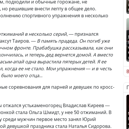
м, подходили и обычные горожане, не
 но решившие внести лепту в общее дело.
полнению спортивного упражнения в несколько
отжиманий в несколько серий
, — признался
аксут Таиров.
— В память прадеда. Он погиб уже
точном фронте. Прабабушка рассказывала, как они
кончилась, и теперь дед вернется домой. А вместо
асым-апай одна вырастила пятерых детей. Я ее
, когда ее не стало. Мои упражнения — и в честь
В
 было моего отца...
ные соревнования для парней и девушек по кросс-
ы отжался устькаменогорец Владислав Киреев —
онкой стала Ольга Шмидт, у нее 50 отжиманий. В
у среди мужчин первое место занял Юрий
ой девушкой праздника стала Наталья Сидорова.