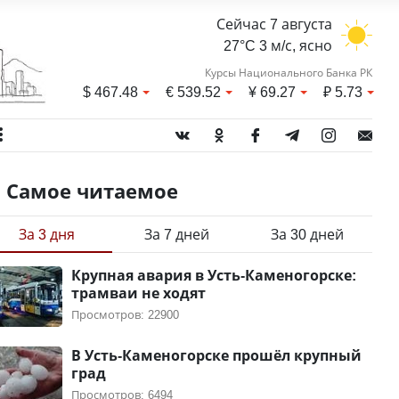
Сейчас 7 августа
27°C 3 м/с, ясно
Курсы Национального Банка РК
$
467.48
€
539.52
¥
69.27
₽
5.73
Самое читаемое
За 3 дня
За 7 дней
За 30 дней
Крупная авария в Усть-Каменогорске:
трамваи не ходят
Просмотров: 22900
В Усть-Каменогорске прошёл крупный
град
Просмотров: 6494