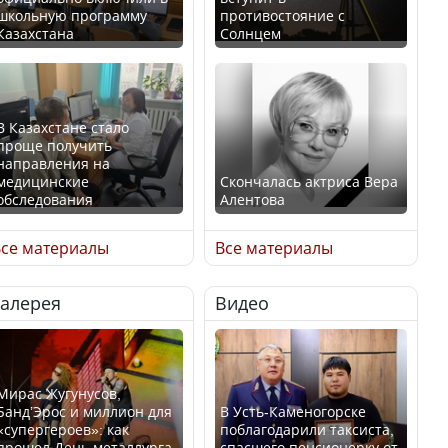
школьную программу
противостояние с
Казахстана
Солнцем
В Казахстане стало
проще получить
направления на
медицинские
Скончалась актриса Вера
обследования
Алентова
се материалы
Все материалы
Галерея
Видео
В РФ вынесен заочный
Қазақстан Орталық Азия
приговор по уголовному
елдері арасында әл-ауқат
делу об убийстве Игоря
индексінде көш бастады
Талькова
Мирас Жугунусов,
Банд’Эрос и миллион для
В Усть-Каменогорске
«супергероев»: как
поблагодарили таксиста,
прошел День металлурга
спасшего пенсионерку от