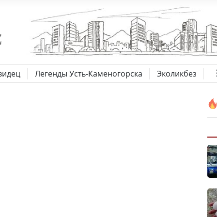
видец
Легенды Усть-Каменогорска
Эколикбез