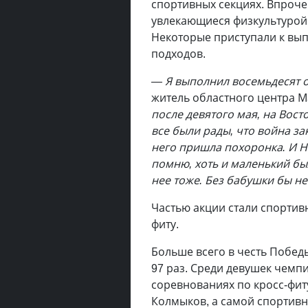
спортивных секциях. Впроче
увлекающиеся физкультурой,
Некоторые приступали к вы
подходов.
— Я выполнил восемьдесят 
житель областного центра М
после девятого мая, на Вос
все были рады, что война за
него пришла похоронка. И Н
помню, хоть и маленький был
нее тоже. Без бабушки бы не
Частью акции стали спортив
фиту.
Больше всего в честь Побед
97 раз. Среди девушек чемпи
соревнованиях по кросс-фит
Колмыков, а самой спортивн