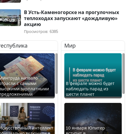
В Усть-Каменогорске на прогулочных
теплоходах запускают «дождливую»
акцию
Просмотров: 6385
Республика
Мир
Минтруда назвало
отрасли с самыми
В феврале можно будет
высокими зарплатными
наблюдать парад из
предложениями
шести планет
Искусственный интеллект
10 января Юпитер
официально включили в
вступит в