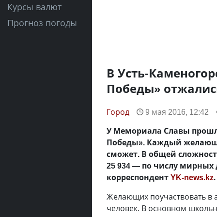
Курсы валют
Прогноз погоды
В Усть-Каменогор
Победы» отжались
Город
9 мая 2016, 12:42
У Мемориала Славы прошл
Победы». Каждый желающи
сможет. В общей сложнос
25 934 — по числу мирных 
корреспондент
YK-news.kz
.
Желающих поучаствовать в а
человек. В основном школьн