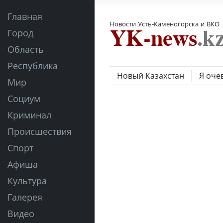
Главная
Новости Усть-Каменогорска и ВКО
Город
Область
Республика
Новый Казахстан
Я оче
Мир
Социум
Криминал
Происшествия
Спорт
Афиша
Культура
Галерея
Видео