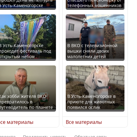
в Усть-Каменогорске
телефонных мошенников
Казахстан возглавил
В России введены
рейтинг благополучия
дополнительные
среди стран Центральной
ограничения для
Азии
казахстанских прав
В Усть-Каменогорске
В ВКО с телевизионной
проходит фестиваль под
вышки сняли двоих
открытым небом
малолетних детей
Будут ли представлены
Трамп официально
интересы регионов в
вступил в должность
Курултае?
президента США
Как хобби жителя ВКО
В Усть-Каменогорске в
превратилось в
приюте для животных
путеводитель по планете
появился ослик
Ең төменгі жалақы,
Луну признали объектом
алимент, экология: жеті
культурного наследия,
се материалы
Все материалы
партия сайлаушылармен
находящегося под
нені талқылап жатыр?
угрозой исчезновения
проекте
Предложить новость
Обратная связь