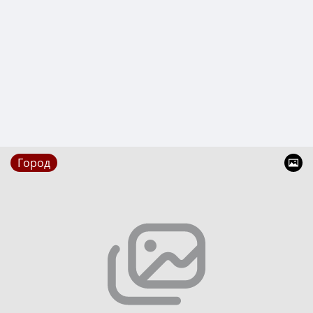
Город