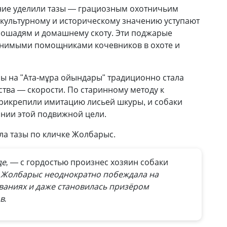
ние уделили тазы — грациозным охотничьим
 культурному и историческому значению уступают
лошадям и домашнему скоту. Эти поджарые
нимыми помощниками кочевников в охоте и
ы на "Ата-мұра ойындары" традиционно стала
ства — скорости. По старинному методу к
икрепили имитацию лисьей шкуры, и собаки
нии этой подвижной цели.
а тазы по кличке Жолбарыс.
де, —
с гордостью произнес хозяин собаки
Жолбарыс неоднократно побеждала на
ваниях и даже становилась призёром
в.