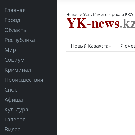
Главная
Новости Усть-Каменогорска и ВКО
Город
Область
Республика
Новый Казахстан
Я оче
Мир
Социум
Криминал
Происшествия
Спорт
Афиша
Культура
Галерея
Видео