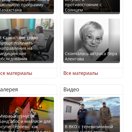
школьную программу
противостояние с
Казахстана
Солнцем
В Казахстане стало
проще получить
направления на
медицинские
Скончалась актриса Вера
обследования
Алентова
се материалы
Все материалы
Галерея
Видео
В РФ вынесен заочный
Қазақстан Орталық Азия
приговор по уголовному
елдері арасында әл-ауқат
делу об убийстве Игоря
индексінде көш бастады
Талькова
Мирас Жугунусов,
Банд’Эрос и миллион для
«супергероев»: как
В ВКО с телевизионной
прошел День металлурга
вышки сняли двоих