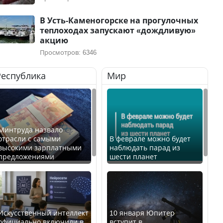
В Усть-Каменогорске на прогулочных
теплоходах запускают «дождливую»
акцию
Просмотров: 6346
Республика
Мир
Минтруда назвало
отрасли с самыми
В феврале можно будет
высокими зарплатными
наблюдать парад из
предложениями
шести планет
Искусственный интеллект
10 января Юпитер
официально включили в
вступит в