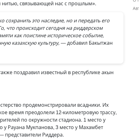
й нитью, связывающей нас с прошлым».
Ав
о сохранить это наследие, но и передать его
о, что происходит сегодня на риддерском
амяти как поистине историческое событие,
ую казахскую культуру, —
добавил Бакытжан
акже поздравил известный в республике акын
астерство продемонстрировали всадники. Их
кое время преодолели 12-километровую трассу,
рителей по окружности стадиона. 1 место у
о у Рауана Мукпанова, 3 место у Махамбет
 — представители Риддера.