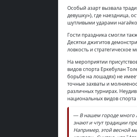
Особый азарт вызвала тради
девушку»), где наездница, о
шутливыми ударами нагайкой
Гости праздника смогли так
Десятки джигитов демонстри
ловкость и стратегическое 
На мероприятии присутствов
видов спорта Еркебулан Толе
борьбе на лошадях) не имеет
точные захваты и молниено
различных турнирах. Неудив
национальных видов спорта
— В нашем городе много л
знают и чтут традиции пр
Например, этой весной м