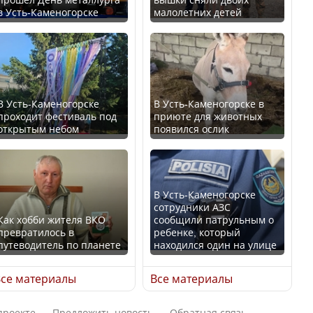
в Усть-Каменогорске
малолетних детей
Казахстан возглавил
В России введены
рейтинг благополучия
дополнительные
среди стран Центральной
ограничения для
Азии
казахстанских прав
В Усть-Каменогорске
В Усть-Каменогорске в
проходит фестиваль под
приюте для животных
открытым небом
появился ослик
Будут ли представлены
Трамп официально
интересы регионов в
вступил в должность
Курултае?
президента США
В Усть-Каменогорске
сотрудники АЗС
Как хобби жителя ВКО
сообщили патрульным о
превратилось в
ребенке, который
путеводитель по планете
находился один на улице
Ең төменгі жалақы,
Луну признали объектом
алимент, экология: жеті
культурного наследия,
се материалы
Все материалы
партия сайлаушылармен
находящегося под
нені талқылап жатыр?
угрозой исчезновения
проекте
Предложить новость
Обратная связь