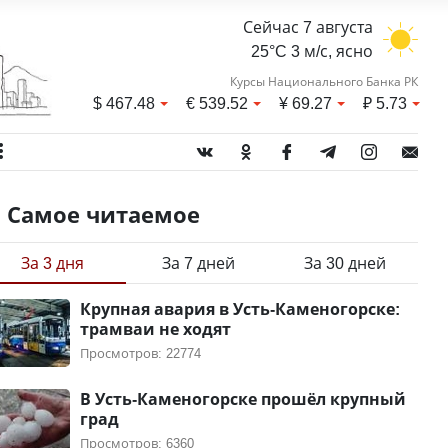
Сейчас 7 августа
25°C 3 м/с, ясно
Курсы Национального Банка РК
$
467.48
€
539.52
¥
69.27
₽
5.73
Самое читаемое
За 3 дня
За 7 дней
За 30 дней
Крупная авария в Усть-Каменогорске:
трамваи не ходят
Просмотров: 22774
В Усть-Каменогорске прошёл крупный
град
Просмотров: 6360