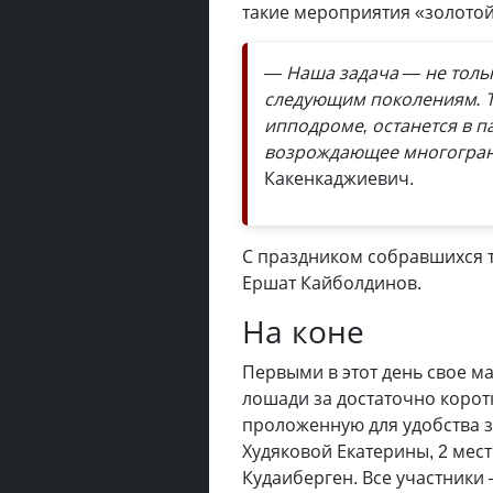
такие мероприятия «золото
— Наша задача — не тольк
следующим поколениям. Т
ипподроме, останется в п
возрождающее многогранн
Какенкаджиевич.
С праздником собравшихся т
Ершат Кайболдинов.
На коне
Первыми в этот день свое м
лошади за достаточно корот
проложенную для удобства з
Худяковой Екатерины, 2 мест
Кудаиберген. Все участники