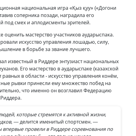
ционная национальная игра «Қыз қуу» («Догони
ставив соперника позади, наградила его
 под смех и аплодисменты зрителей.
же оценить мастерство участников аударыспака.
ровали искусство управления лошадью, силу,
мышление в борьбе за звание лучшего.
ал известный в Риддере энтузиаст национальных
уханов. Его мастерство в аударыспаке (казахской
 равных в области - искусство управления конём,
сные рывки принесли ему множество побед на
ительно, что именно он возглавил Федерацию
 Риддера.
юдей, которые стремятся к активной жизни,
едков, —
делится именитый спортсмен.
—
ы впервые провели в Риддере соревнования по