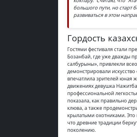
кокпару. Считаю, что "Ат
большого пути, но старт 
развиваться в этом напра
Гордость казахс
Гостями фестиваля стали пр
Бозанбай, где уже дважды п
салбурыны», привлекли все
демонстрировали искусство
впечатлила зрителей юная ж
движениях девушка Нажитба
профессиональной легкость
показала, как правильно дер
клюва, а также продемонстр
крылатыми охотниками. Это 
что древние традиции берк
поколению.