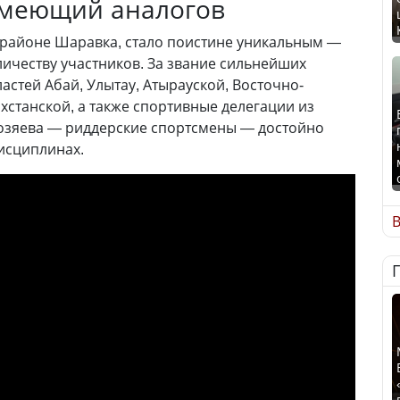
имеющий аналогов
районе Шаравка, стало поистине уникальным —
оличеству участников. За звание сильнейших
астей Абай, Улытау, Атырауской, Восточно-
хстанской, а также спортивные делегации из
Хозяева — риддерские спортсмены — достойно
дисциплинах.
В