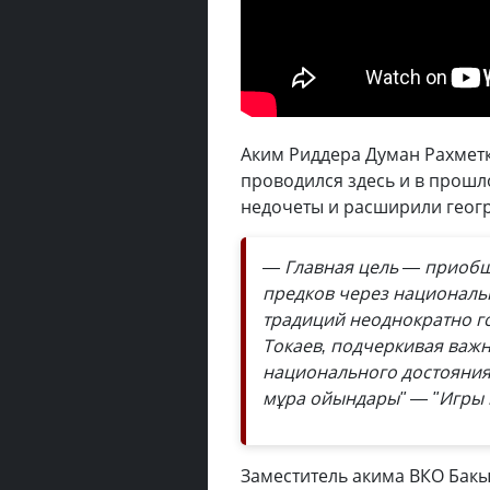
Аким Риддера Думан Рахметк
проводился здесь и в прошл
недочеты и расширили геог
— Главная цель — приобщ
предков через националь
традиций неоднократно г
Токаев, подчеркивая важ
национального достояния.
мұра ойындары" — "Игры 
Заместитель акима ВКО Бакы