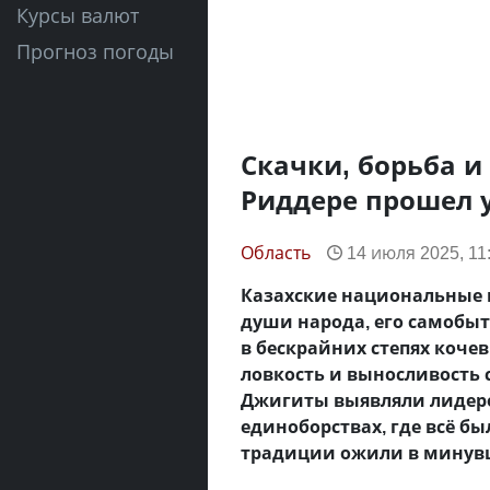
Курсы валют
Прогноз погоды
Скачки, борьба и
Риддере прошел 
Область
14 июля 2025, 11
Казахские национальные и
души народа, его самобыт
в бескрайних степях коче
ловкость и выносливость 
Джигиты выявляли лидеро
единоборствах, где всё б
традиции ожили в минув