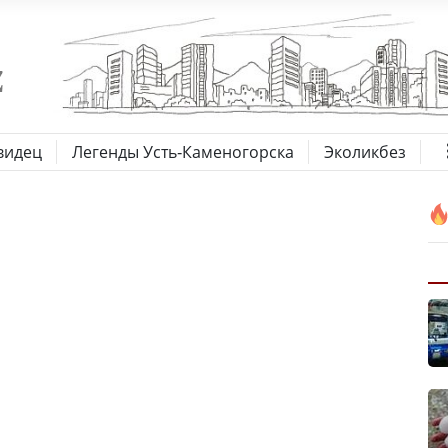
видец
Легенды Усть-Каменогорска
Эколикбез