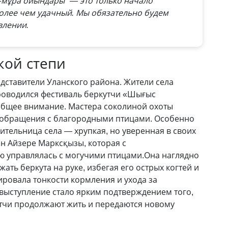
а-мұра ойындары" — это только начало
более чем удачный. Мы обязательно будем
влении.
кой степи
едставители Уланского района. Жители села
роводился фестиваль беркутчи «Шығыс
общее внимание. Мастера соколиной охоты
 обращения с благородными птицами. Особенно
ительница села — хрупкая, но уверенная в своих
н Айзере Марксқызы, которая с
ю управлялась с могучими птицами.Она наглядно
жать беркута на руке, избегая его острых когтей и
ировала тонкости кормления и ухода за
выступление стало ярким подтверждением того,
утчи продолжают жить и передаются новому