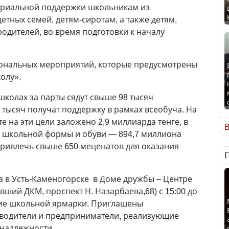
ериальной поддержки школьникам из
тных семей, детям-сиротам, а также детям,
одителей, во время подготовки к началу
иональных мероприятий, которые предусмотрены
олу».
школах за парты сядут свыше 98 тысяч
 тысяч получат поддержку в рамках всеобуча. На
е на эти цели заложено 2,9 миллиарда тенге, в
В
я школьной формы и обуви — 894,7 миллиона
 привлечь свыше 650 меценатов для оказания
ста в Усть-Каменогорске в Доме дружбы – Центре
ший ДКМ, проспект Н. Назарбаева,68) с 15:00 до
ние школьной ярмарки. Приглашены
водители и предприниматели, реализующие
надлежности.