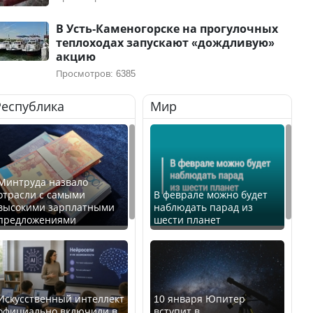
В Усть-Каменогорске на прогулочных
теплоходах запускают «дождливую»
акцию
Просмотров: 6385
Республика
Мир
Минтруда назвало
отрасли с самыми
В феврале можно будет
высокими зарплатными
наблюдать парад из
предложениями
шести планет
Искусственный интеллект
10 января Юпитер
официально включили в
вступит в