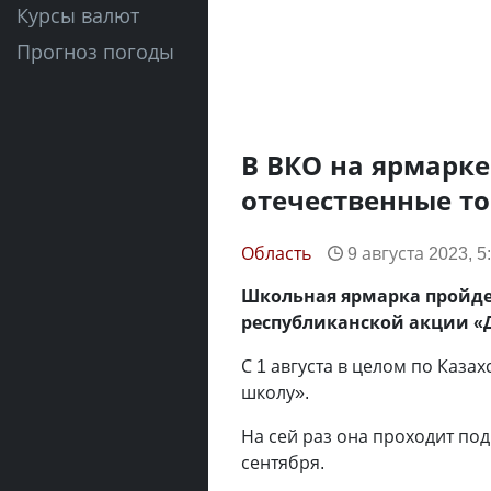
Курсы валют
Прогноз погоды
В ВКО на ярмарк
отечественные т
Область
9 августа 2023, 5
Школьная ярмарка пройдет
республиканской акции «Д
С 1 августа в целом по Каза
школу».
На сей раз она проходит под
сентября.