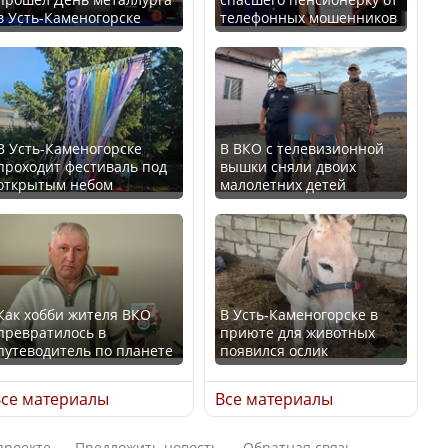
в Усть-Каменогорске
телефонных мошенников
Казахстан возглавил
В России введены
рейтинг благополучия
дополнительные
среди стран Центральной
ограничения для
Азии
казахстанских прав
В Усть-Каменогорске
В ВКО с телевизионной
проходит фестиваль под
вышки сняли двоих
открытым небом
малолетних детей
Будут ли представлены
Трамп официально
интересы регионов в
вступил в должность
Курултае?
президента США
Как хобби жителя ВКО
В Усть-Каменогорске в
превратилось в
приюте для животных
путеводитель по планете
появился ослик
Ең төменгі жалақы,
Луну признали объектом
алимент, экология: жеті
культурного наследия,
се материалы
Все материалы
партия сайлаушылармен
находящегося под
нені талқылап жатыр?
угрозой исчезновения
проекте
Предложить новость
Обратная связь