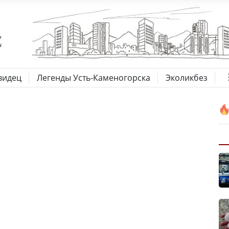
видец
Легенды Усть-Каменогорска
Эколикбез