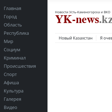
Главная
Новости Усть-Каменогорска и ВКО
Город
Область
Республика
Новый Казахстан
Я оче
Мир
Социум
Криминал
Происшествия
Спорт
Афиша
Культура
Галерея
Видео