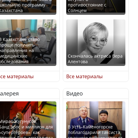
школьную программу
противостояние с
Казахстана
Солнцем
В Казахстане стало
проще получить
направления на
медицинские
Скончалась актриса Вера
обследования
Алентова
се материалы
Все материалы
Галерея
Видео
В РФ вынесен заочный
Қазақстан Орталық Азия
приговор по уголовному
елдері арасында әл-ауқат
делу об убийстве Игоря
индексінде көш бастады
Талькова
Мирас Жугунусов,
Банд’Эрос и миллион для
В Усть-Каменогорске
«супергероев»: как
поблагодарили таксиста,
прошел День металлурга
спасшего пенсионерку от