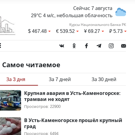
Сейчас 7 августа
29°C 4 м/с, небольшая облачность
Курсы Национального Банка РК
$
467.48
€
539.52
¥
69.27
₽
5.73
Самое читаемое
За 3 дня
За 7 дней
За 30 дней
Крупная авария в Усть-Каменогорске:
трамваи не ходят
Просмотров: 22900
В Усть-Каменогорске прошёл крупный
град
Просмотров: 6494