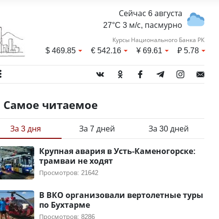
Сейчас 6 августа
27°C 3 м/с, пасмурно
Курсы Национального Банка РК
$
469.85
€
542.16
¥
69.61
₽
5.78
Самое читаемое
За 3 дня
За 7 дней
За 30 дней
Крупная авария в Усть-Каменогорске:
трамваи не ходят
Просмотров: 21642
В ВКО организовали вертолетные туры
по Бухтарме
Просмотров: 8286