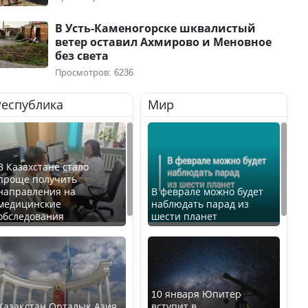
В Усть-Каменогорске шквалистый
ветер оставил Ахмирово и Меновное
без света
Просмотров: 6236
Республика
Мир
В Казахстане стало
проще получить
направления на
В феврале можно будет
медицинские
наблюдать парад из
обследования
шести планет
10 января Юпитер
Қазақстан Орталық Азия
вступит в