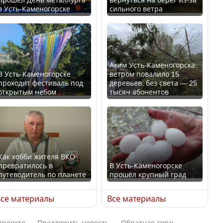
в Усть-Каменогорске
сильного ветра
Ең төменгі жалақы,
В России введены
алимент, экология: жеті
дополнительные
партия сайлаушылармен
ограничения для
нені талқылап жатыр?
казахстанских прав
Аким Усть-Каменогорска:
В Усть-Каменогорске
ветром повалило 15
проходит фестиваль под
деревьев, без света — 25
Минимальная зарплата,
открытым небом
тысяч абонентов
алименты, экология — о
чем говорят с
Трамп официально
избирателями
вступил в должность
представители партий
президента США
Как хобби жителя ВКО
превратилось в
В Усть-Каменогорске
путеводитель по планете
прошёл крупный град
Луну признали объектом
Министр рассказал, из
культурного наследия,
се материалы
Все материалы
чего делают колбасу в
находящегося под
Казахстане
угрозой исчезновения
проекте
Предложить новость
Обратная связь