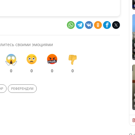
литесь своими эмоциями
0
0
0
0
НР
РЕФЕРЕНДУМ
В
О 