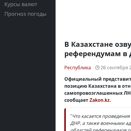
Курсы валют
Прогноз погоды
В Казахстане озв
референдумам в 
Республика
26 сентября 2
Официальный представит
позицию Казахстана в от
самопровозглашенных ЛНР,
сообщает
Zakon.kz
.
"Что касается проведени
ДНР, а также военными а
областей референдумов о 