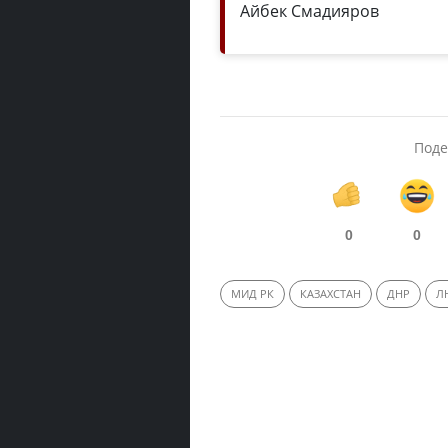
Айбек Смадияров
Поде
0
0
МИД РК
КАЗАХСТАН
ДНР
Л