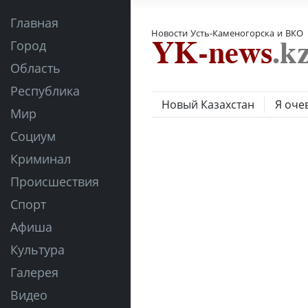
Главная
Новости Усть-Каменогорска и ВКО
Город
Область
Республика
Новый Казахстан
Я оче
Мир
Социум
Криминал
Происшествия
Спорт
Афиша
Культура
Галерея
Видео