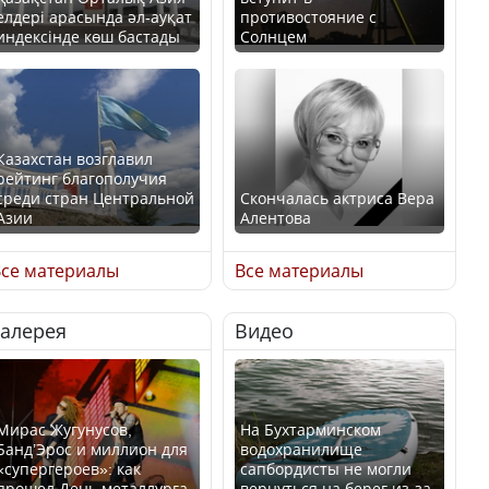
елдері арасында әл-ауқат
противостояние с
индексінде көш бастады
Солнцем
Казахстан возглавил
рейтинг благополучия
среди стран Центральной
Скончалась актриса Вера
Азии
Алентова
се материалы
Все материалы
Галерея
Видео
В РФ вынесен заочный
Будут ли представлены
приговор по уголовному
интересы регионов в
делу об убийстве Игоря
Курултае?
Талькова
Мирас Жугунусов,
На Бухтарминском
Банд’Эрос и миллион для
водохранилище
«супергероев»: как
сапбордисты не могли
прошел День металлурга
вернуться на берег из-за