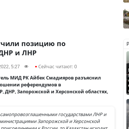
учили позицию по
ДНР и ЛНР
022, 5:27
Сейчас читают:
0
ель МИД РК Айбек Смадияров разъяснил
ношении референдумов в
 ДНР, Запорожской и Херсонской областях,
я самопровозглашенными государствами ЛНР и
дминистрациями Запорожской и Херсонской
присоединении к России, то Казахстан исходит