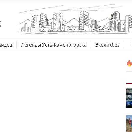
видец
Легенды Усть-Каменогорска
Эколикбез