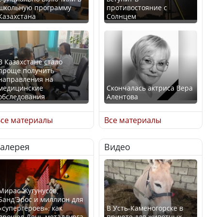
школьную программу
противостояние с
Казахстана
Солнцем
В Казахстане стало
проще получить
направления на
медицинские
Скончалась актриса Вера
обследования
Алентова
се материалы
Все материалы
Галерея
Видео
В РФ вынесен заочный
Қазақстан Орталық Азия
приговор по уголовному
елдері арасында әл-ауқат
делу об убийстве Игоря
индексінде көш бастады
Талькова
Мирас Жугунусов,
Банд’Эрос и миллион для
«супергероев»: как
В Усть-Каменогорске в
прошел День металлурга
приюте для животных