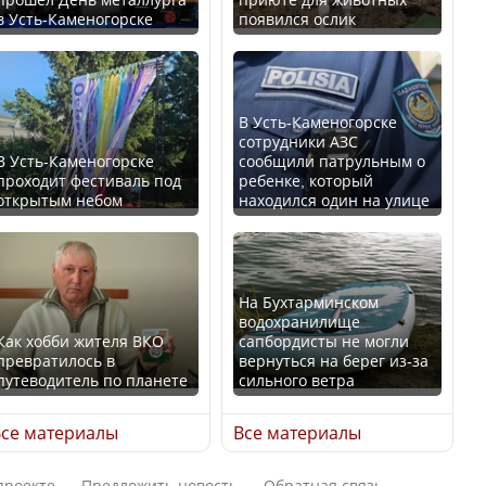
в Усть-Каменогорске
появился ослик
Казахстан возглавил
В России введены
рейтинг благополучия
дополнительные
среди стран Центральной
ограничения для
Азии
казахстанских прав
В Усть-Каменогорске
сотрудники АЗС
В Усть-Каменогорске
сообщили патрульным о
проходит фестиваль под
ребенке, который
открытым небом
находился один на улице
Будут ли представлены
Трамп официально
интересы регионов в
вступил в должность
Курултае?
президента США
На Бухтарминском
водохранилище
Как хобби жителя ВКО
сапбордисты не могли
превратилось в
вернуться на берег из-за
путеводитель по планете
сильного ветра
Ең төменгі жалақы,
Луну признали объектом
алимент, экология: жеті
культурного наследия,
се материалы
Все материалы
партия сайлаушылармен
находящегося под
нені талқылап жатыр?
угрозой исчезновения
проекте
Предложить новость
Обратная связь