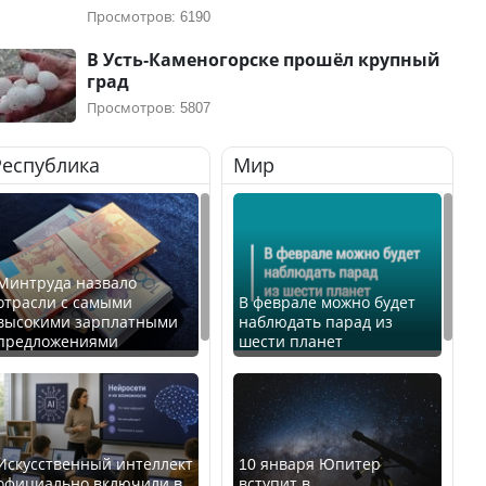
Просмотров: 6190
В Усть-Каменогорске прошёл крупный
град
Просмотров: 5807
Республика
Мир
Минтруда назвало
отрасли с самыми
В феврале можно будет
высокими зарплатными
наблюдать парад из
предложениями
шести планет
Искусственный интеллект
10 января Юпитер
официально включили в
вступит в