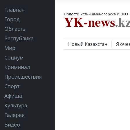
Главная
Новости Усть-Каменогорска и ВКО
Город
Область
Республика
Новый Казахстан
Я оче
Мир
Социум
Криминал
Происшествия
Спорт
Афиша
Культура
Галерея
Видео