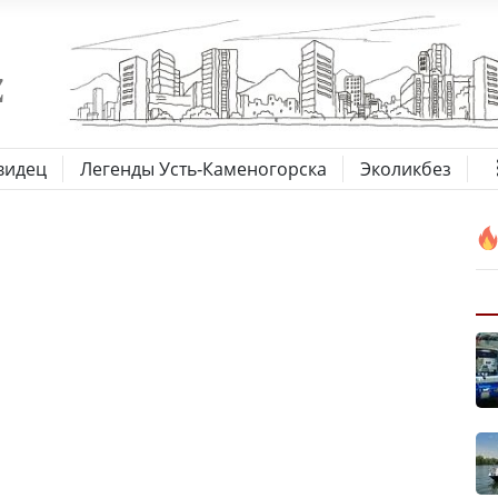
видец
Легенды Усть-Каменогорска
Эколикбез