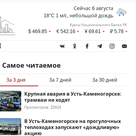
Сейчас 6 августа
18°C 1 м/с, небольшой дождь
Курсы Национального Банка РК
$
469.85
€
542.16
¥
69.61
₽
5.78
Самое читаемое
За 3 дня
За 7 дней
За 30 дней
Крупная авария в Усть-Каменогорске:
трамваи не ходят
Просмотров: 22414
В Усть-Каменогорске на прогулочных
теплоходах запускают «дождливую»
акцию