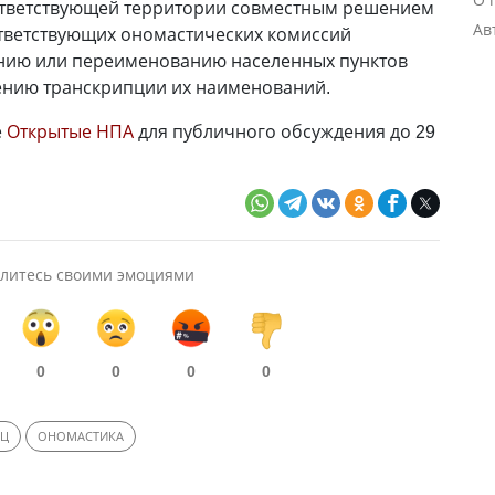
ответствующей территории совместным решением
Ав
ответствующих ономастических комиссий
нию или переименованию населенных пунктов
ению транскрипции их наименований.
е
Открытые НПА
для публичного обсуждения до 29
литесь своими эмоциями
0
0
0
0
ИЦ
ОНОМАСТИКА