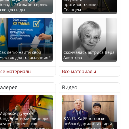
болады? Онлайн-сервис
противостояние с
іске қосылды
Солнцем
Как легко найти свой
Скончалась актриса Вера
участок для голосования?
Алентова
се материалы
Все материалы
Галерея
Видео
Минтруда назвало
В РФ вынесен заочный
отрасли с самыми
приговор по уголовному
высокими зарплатными
делу об убийстве Игоря
предложениями
Талькова
Мирас Жугунусов,
Банд’Эрос и миллион для
В Усть-Каменогорске
«супергероев»: как
поблагодарили таксиста,
прошел День металлурга
спасшего пенсионерку от