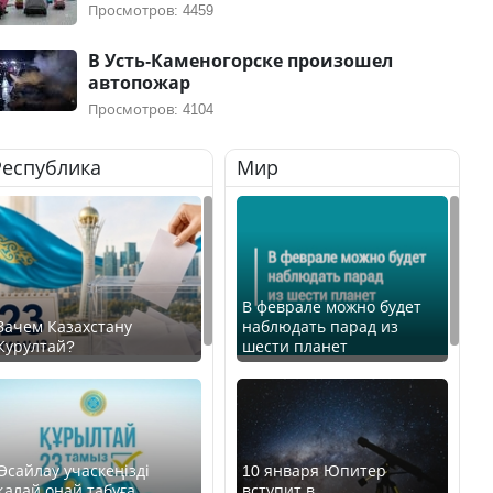
Просмотров: 4459
В Усть-Каменогорске произошел
автопожар
Просмотров: 4104
Республика
Мир
В феврале можно будет
Зачем Казахстану
наблюдать парад из
Курултай?
шести планет
Өсайлау учаскеңізді
10 января Юпитер
қалай оңай табуға
вступит в