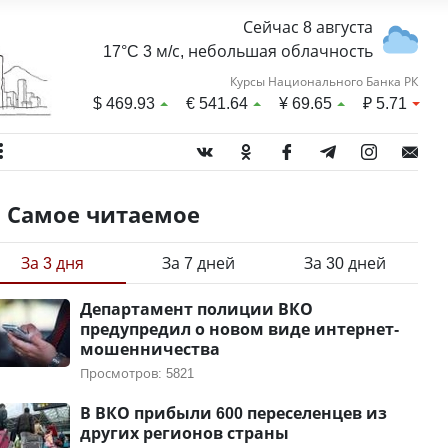
Сейчас 8 августа
17°C 3 м/с, небольшая облачность
Курсы Национального Банка РК
$
469.93
€
541.64
¥
69.65
₽
5.71
Самое читаемое
За 3 дня
За 7 дней
За 30 дней
Департамент полиции ВКО
предупредил о новом виде интернет-
мошенничества
Просмотров: 5821
В ВКО прибыли 600 переселенцев из
других регионов страны