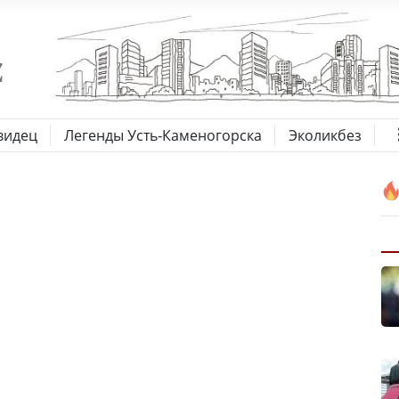
видец
Легенды Усть-Каменогорска
Эколикбез