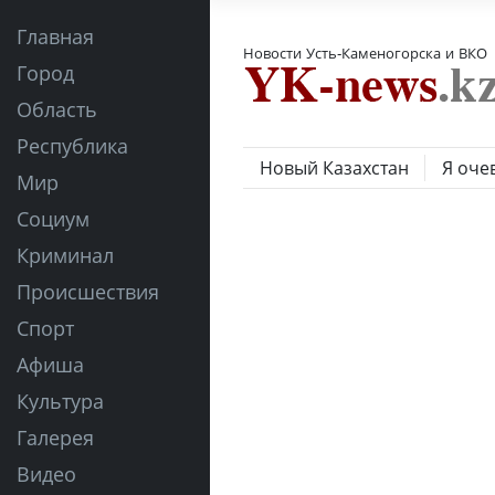
Главная
Новости Усть-Каменогорска и ВКО
Город
Область
Республика
Новый Казахстан
Я оче
Мир
Социум
Криминал
Происшествия
Спорт
Афиша
Культура
Галерея
Видео