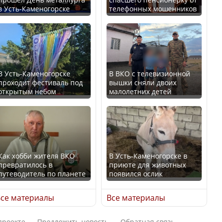
в Усть-Каменогорске
телефонных мошенников
Искусственный интеллект
В России введены
официально включили в
дополнительные
школьную программу
ограничения для
Казахстана
казахстанских прав
В Усть-Каменогорске
В ВКО с телевизионной
проходит фестиваль под
вышки сняли двоих
В Казахстане стало
открытым небом
малолетних детей
проще получить
направления на
Трамп официально
медицинские
вступил в должность
обследования
президента США
Как хобби жителя ВКО
В Усть-Каменогорске в
превратилось в
приюте для животных
путеводитель по планете
появился ослик
Луну признали объектом
Қазақстан Орталық Азия
культурного наследия,
се материалы
Все материалы
елдері арасында әл-ауқат
находящегося под
индексінде көш бастады
угрозой исчезновения
проекте
Предложить новость
Обратная связь