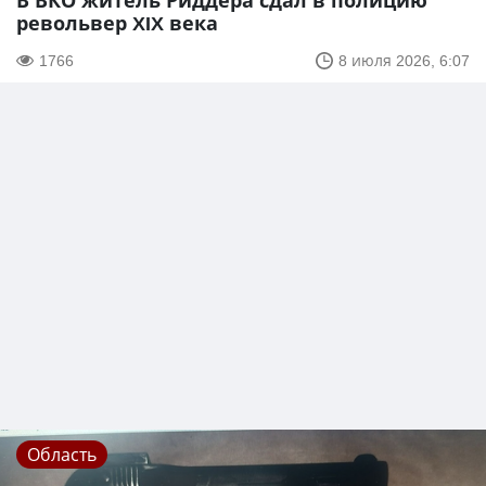
В ВКО житель Риддера сдал в полицию
револьвер XIX века
1766
8 июля 2026, 6:07
Область