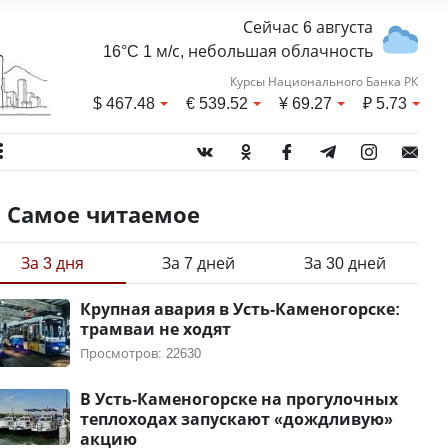
Сейчас 6 августа
16°C 1 м/с, небольшая облачность
Курсы Национального Банка РК
$
467.48
€
539.52
¥
69.27
₽
5.73
Самое читаемое
За 3 дня
За 7 дней
За 30 дней
Крупная авария в Усть-Каменогорске:
трамваи не ходят
Просмотров: 22630
В Усть-Каменогорске на прогулочных
теплоходах запускают «дождливую»
акцию