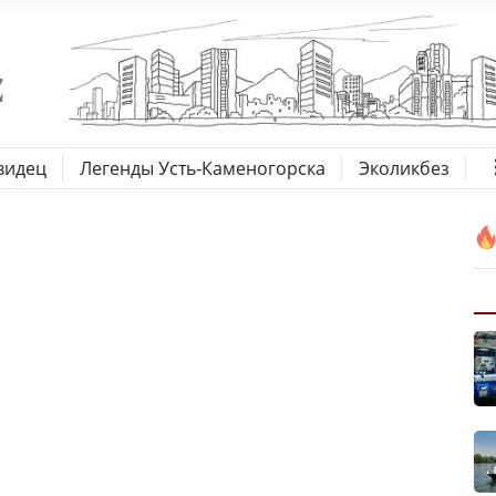
видец
Легенды Усть-Каменогорска
Эколикбез