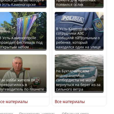
в Усть-Каменогорске
появился ослик
Казахстан возглавил
В России введены
рейтинг благополучия
дополнительные
среди стран Центральной
ограничения для
Азии
казахстанских прав
В Усть-Каменогорске
сотрудники АЗС
В Усть-Каменогорске
сообщили патрульным о
проходит фестиваль под
ребенке, который
открытым небом
находился один на улице
Будут ли представлены
Трамп официально
интересы регионов в
вступил в должность
Курултае?
президента США
На Бухтарминском
водохранилище
Как хобби жителя ВКО
сапбордисты не могли
превратилось в
вернуться на берег из-за
путеводитель по планете
сильного ветра
Ең төменгі жалақы,
Луну признали объектом
алимент, экология: жеті
культурного наследия,
се материалы
Все материалы
партия сайлаушылармен
находящегося под
нені талқылап жатыр?
угрозой исчезновения
проекте
Предложить новость
Обратная связь