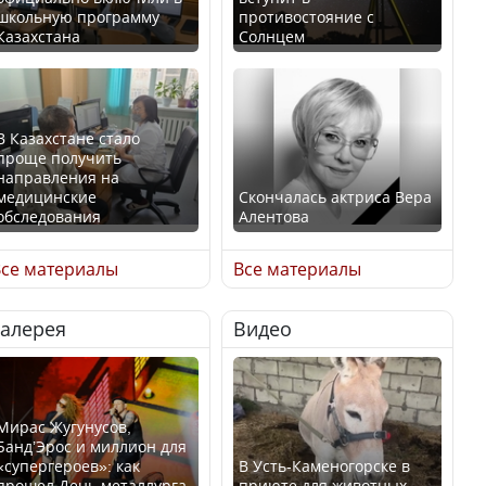
школьную программу
противостояние с
Казахстана
Солнцем
В Казахстане стало
проще получить
направления на
медицинские
Скончалась актриса Вера
обследования
Алентова
се материалы
Все материалы
Галерея
Видео
В РФ вынесен заочный
Қазақстан Орталық Азия
приговор по уголовному
елдері арасында әл-ауқат
делу об убийстве Игоря
индексінде көш бастады
Талькова
Мирас Жугунусов,
Банд’Эрос и миллион для
«супергероев»: как
В Усть-Каменогорске в
прошел День металлурга
приюте для животных