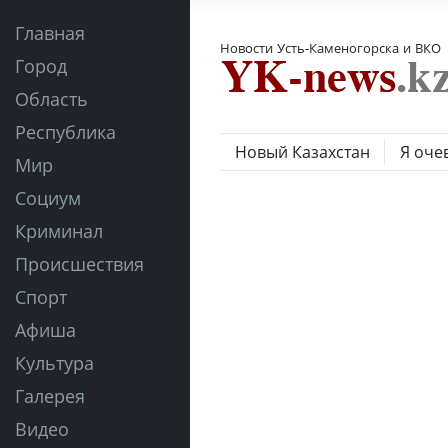
Главная
Новости Усть-Каменогорска и ВКО
Город
Область
Республика
Новый Казахстан
Я оче
Мир
Социум
Криминал
Происшествия
Спорт
Афиша
Культура
Галерея
Видео