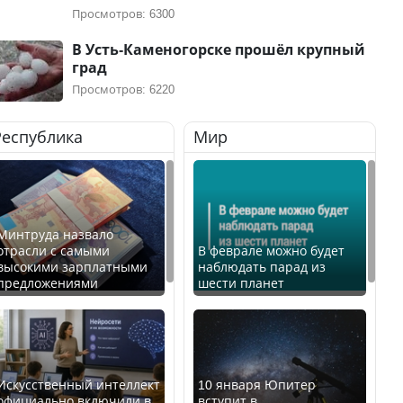
Просмотров: 6300
В Усть-Каменогорске прошёл крупный
град
Просмотров: 6220
Республика
Мир
Минтруда назвало
отрасли с самыми
В феврале можно будет
высокими зарплатными
наблюдать парад из
предложениями
шести планет
Искусственный интеллект
10 января Юпитер
официально включили в
вступит в