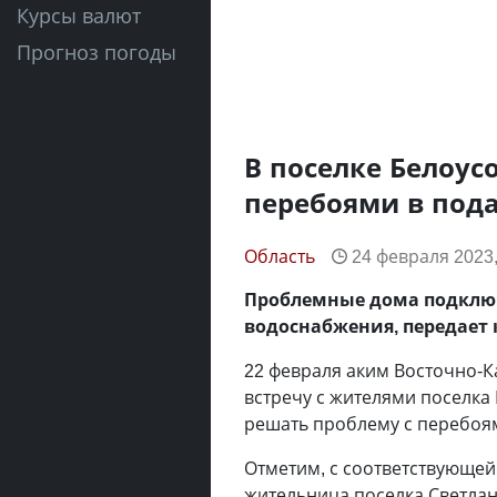
Курсы валют
Прогноз погоды
В поселке Белоус
перебоями в под
Область
24 февраля 2023,
Проблемные дома подключ
водоснабжения, передает
22 февраля аким Восточно-К
встречу с жителями поселка 
решать проблему с перебоям
Отметим, с соответствующей
жительница поселка Светлан