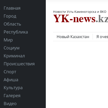
Главная
Новости Усть-Каменогорска и ВКО
Город
Область
Республика
Новый Казахстан
Я оче
Мир
Социум
Криминал
Происшествия
Спорт
Афиша
Культура
Галерея
Видео