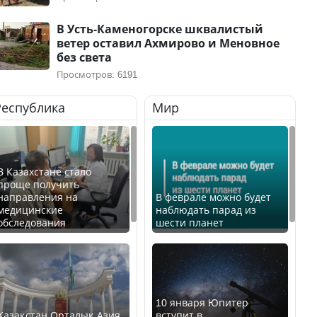
В Усть-Каменогорске шквалистый
ветер оставил Ахмирово и Меновное
без света
Просмотров: 6191
Республика
Мир
В Казахстане стало
проще получить
направления на
В феврале можно будет
медицинские
наблюдать парад из
обследования
шести планет
10 января Юпитер
Қазақстан Орталық Азия
вступит в