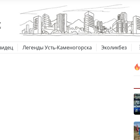
видец
Легенды Усть-Каменогорска
Эколикбез