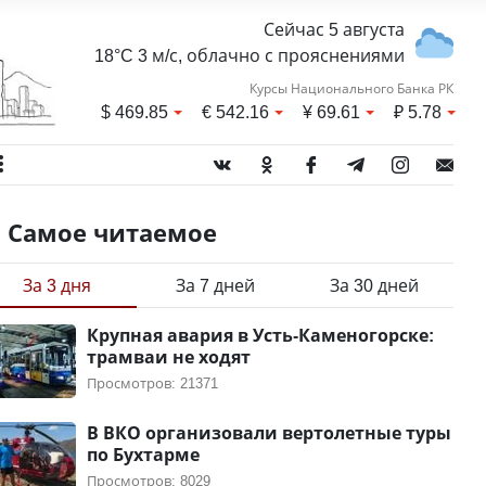
Сейчас 5 августа
18°C 3 м/с, облачно с прояснениями
Курсы Национального Банка РК
$
469.85
€
542.16
¥
69.61
₽
5.78
Самое читаемое
За 3 дня
За 7 дней
За 30 дней
Крупная авария в Усть-Каменогорске:
трамваи не ходят
Просмотров: 21371
В ВКО организовали вертолетные туры
по Бухтарме
Просмотров: 8029