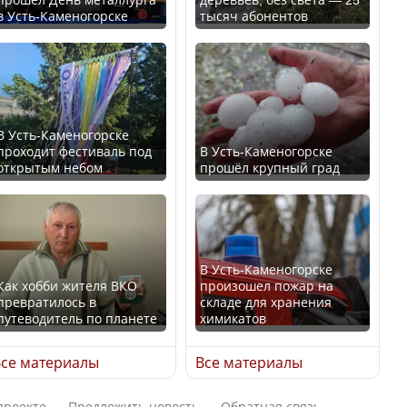
в Усть-Каменогорске
тысяч абонентов
Ең төменгі жалақы,
В России введены
алимент, экология: жеті
дополнительные
партия сайлаушылармен
ограничения для
нені талқылап жатыр?
казахстанских прав
В Усть-Каменогорске
проходит фестиваль под
В Усть-Каменогорске
Минимальная зарплата,
открытым небом
прошёл крупный град
алименты, экология — о
чем говорят с
Трамп официально
избирателями
вступил в должность
представители партий
президента США
В Усть-Каменогорске
Как хобби жителя ВКО
произошел пожар на
превратилось в
складе для хранения
путеводитель по планете
химикатов
Луну признали объектом
Министр рассказал, из
культурного наследия,
се материалы
Все материалы
чего делают колбасу в
находящегося под
Казахстане
угрозой исчезновения
проекте
Предложить новость
Обратная связь