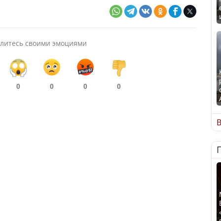
литесь своими эмоциями
0
0
0
0
В