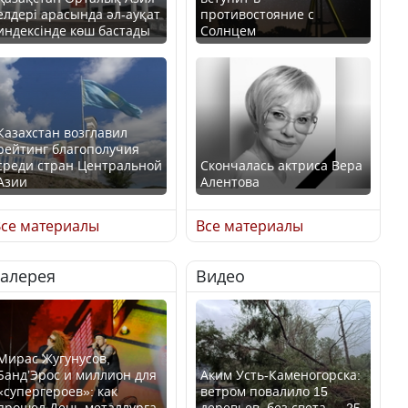
елдері арасында әл-ауқат
противостояние с
индексінде көш бастады
Солнцем
Казахстан возглавил
рейтинг благополучия
среди стран Центральной
Скончалась актриса Вера
Азии
Алентова
се материалы
Все материалы
Галерея
Видео
В РФ вынесен заочный
Будут ли представлены
приговор по уголовному
интересы регионов в
делу об убийстве Игоря
Курултае?
Талькова
Мирас Жугунусов,
Банд’Эрос и миллион для
Аким Усть-Каменогорска:
«супергероев»: как
ветром повалило 15
прошел День металлурга
деревьев, без света — 25