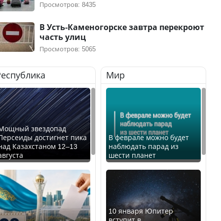
Просмотров: 8435
В Усть-Каменогорске завтра перекроют
часть улиц
Просмотров: 5065
Республика
Мир
Мощный звездопад
Персеиды достигнет пика
В феврале можно будет
над Казахстаном 12–13
наблюдать парад из
августа
шести планет
10 января Юпитер
вступит в