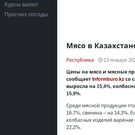
Курсы валют
Прогноз погоды
Мясо в Казахстан
Республика
13 января 202
Цены на мясо и мясные про
сообщает
Informburo.kz
со 
выросла на 15,4%, колбасн
15,9%.
Среди мясной продукции птиц
16,7%, свинина – на 14,3%, б
колбасных изделий варёная 
22,2%.