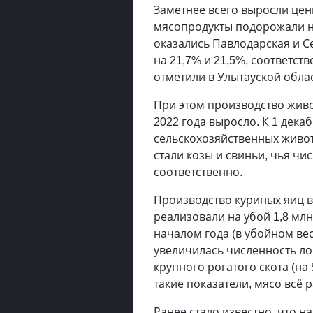
Заметнее всего выросли цен
мясопродукты подорожали на
оказались Павлодарская и С
на 21,7% и 21,5%, соответс
отметили в Улытауской област
При этом производство жив
2022 года выросло. К 1 дека
сельскохозяйственных живо
стали козы и свиньи, чья чи
соответственно.
Производство куриных яиц вы
реализовали на убой 1,8 млн
началом года (в убойном весе
увеличилась численность лош
крупного рогатого скота (на 
такие показатели, мясо всё 
Ранее стало известно, что н