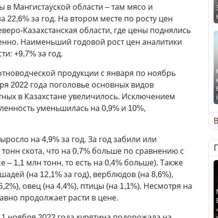
ы в Мангистауской области – там мясо и
 22,6% за год. На втором месте по росту цен
еверо-Казахстанская области, где цены поднялись
твенно. Наименьший годовой рост цен аналитики
и: +9,7% за год.
отноводческой продукции с января по ноябрь
бря 2022 года поголовье основных видов
тных в Казахстане увеличилось. Исключением
сленность уменьшилась на 0,9% и 10%,
В
росло на 4,9% за год. За год забили или
 тонн скота, что на 0,7% больше по сравнению с
 – 1,1 млн тонн, то есть на 0,4% больше). Также
адей (на 12,1% за год), верблюдов (на 8,6%),
5,2%), овец (на 4,4%), птицы (на 1,1%). Несмотря на
равно продолжает расти в цене.
а 1 ноября 2022 года курятина подорожала на