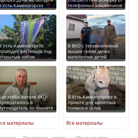
в Усть-Каменогорске
телефонных мошенников
Минтруда назвало
В России введены
отрасли с самыми
дополнительные
высокими зарплатными
ограничения для
предложениями
казахстанских прав
В Усть-Каменогорске
В ВКО с телевизионной
проходит фестиваль под
вышки сняли двоих
открытым небом
малолетних детей
Искусственный интеллект
официально включили в
Трамп официально
школьную программу
вступил в должность
Казахстана
президента США
Как хобби жителя ВКО
В Усть-Каменогорске в
превратилось в
приюте для животных
В Казахстане стало
путеводитель по планете
появился ослик
проще получить
Луну признали объектом
направления на
культурного наследия,
се материалы
Все материалы
медицинские
находящегося под
обследования
угрозой исчезновения
проекте
Предложить новость
Обратная связь