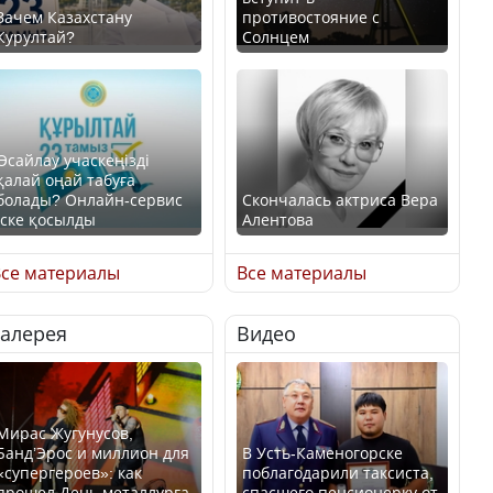
Зачем Казахстану
противостояние с
Курултай?
Солнцем
Өсайлау учаскеңізді
қалай оңай табуға
болады? Онлайн-сервис
Скончалась актриса Вера
іске қосылды
Алентова
се материалы
Все материалы
Галерея
Видео
В РФ вынесен заочный
приговор по уголовному
Как легко найти свой
делу об убийстве Игоря
участок для голосования?
Талькова
Мирас Жугунусов,
Банд’Эрос и миллион для
В Усть-Каменогорске
«супергероев»: как
поблагодарили таксиста,
прошел День металлурга
спасшего пенсионерку от