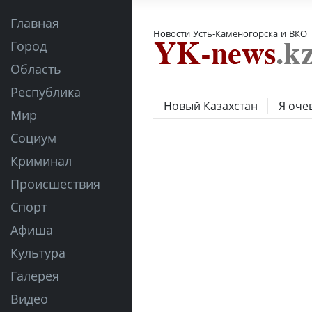
Главная
Новости Усть-Каменогорска и ВКО
Город
Область
Республика
Новый Казахстан
Я оче
Мир
Социум
Криминал
Происшествия
Спорт
Афиша
Культура
Галерея
Видео