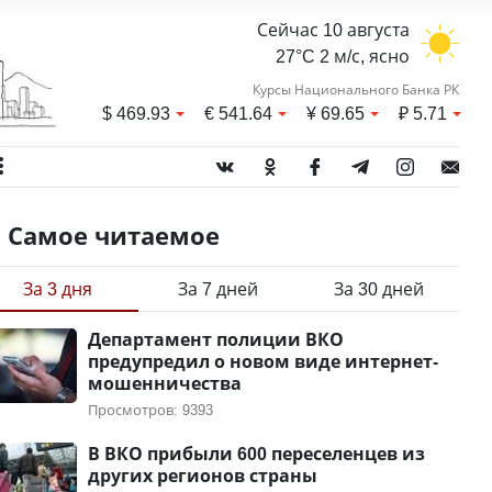
Сейчас 10 августа
27°C 2 м/с, ясно
Курсы Национального Банка РК
$
469.93
€
541.64
¥
69.65
₽
5.71
Самое читаемое
За 3 дня
За 7 дней
За 30 дней
Департамент полиции ВКО
предупредил о новом виде интернет-
мошенничества
Просмотров: 9393
В ВКО прибыли 600 переселенцев из
других регионов страны