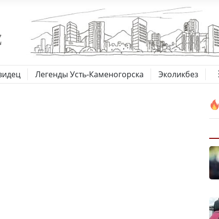
видец
Легенды Усть-Каменогорска
Эколикбез