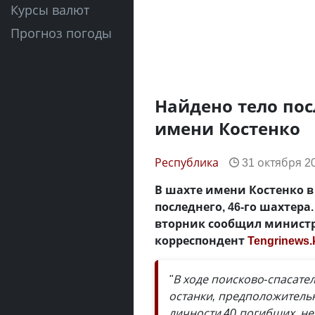
Курсы валют
Прогноз погоды
Найдено тело пос
имени Костенко
Республика
31 октября 20
В шахте имени Костенко 
последнего, 46-го шахтера
вторник сообщил министр
корреспондент
Tengrinews.
"В ходе поисково-спасате
останки, предположительн
личности 40 погибших, не