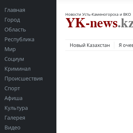
Главная
Новости Усть-Каменогорска и ВКО
Город
Область
Республика
Новый Казахстан
Я оче
Мир
Социум
Криминал
Происшествия
Спорт
Афиша
Культура
Галерея
Видео