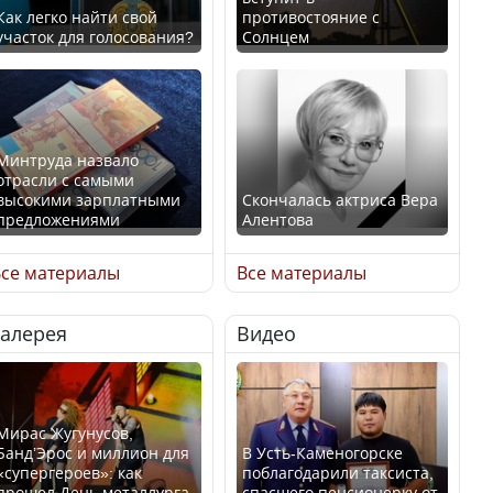
Как легко найти свой
противостояние с
участок для голосования?
Солнцем
Минтруда назвало
отрасли с самыми
высокими зарплатными
Скончалась актриса Вера
предложениями
Алентова
се материалы
Все материалы
Галерея
Видео
Искусственный интеллект
В РФ вынесен заочный
официально включили в
приговор по уголовному
школьную программу
делу об убийстве Игоря
Казахстана
Талькова
Мирас Жугунусов,
Банд’Эрос и миллион для
В Усть-Каменогорске
«супергероев»: как
поблагодарили таксиста,
прошел День металлурга
спасшего пенсионерку от