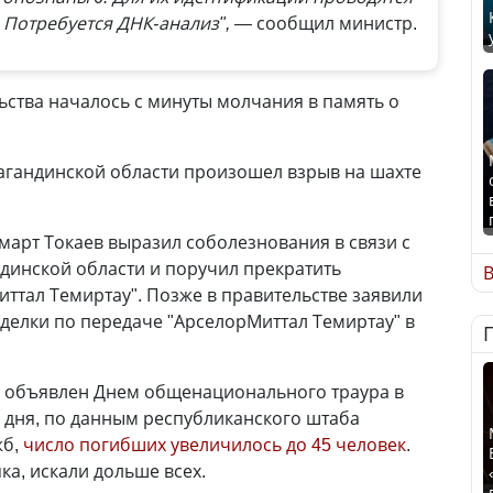
 Потребуется ДНК-анализ",
— сообщил министр.
ьства началось с минуты молчания в память о
агандинской области произошел взрыв на шахте
март Токаев выразил соболезнования в связи с
динской области и поручил прекратить
В
иттал Темиртау". Позже в правительстве заявили
елки по передаче "АрселорМиттал Темиртау" в
л объявлен Днем общенационального траура в
е дня, по данным республиканского штаба
жб,
число погибших увеличилось до 45 человек
.
ка, искали дольше всех.