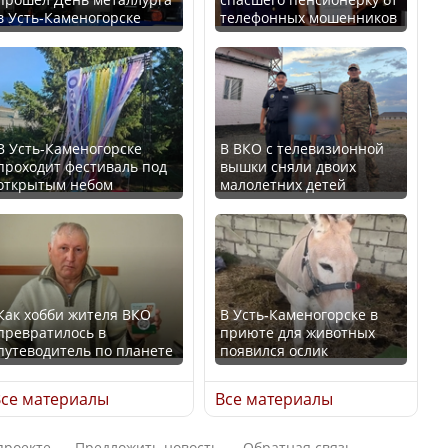
В Казахстане стало
в Усть-Каменогорске
телефонных мошенников
проще получить
В России введены
направления на
дополнительные
медицинские
ограничения для
обследования
казахстанских прав
В Усть-Каменогорске
В ВКО с телевизионной
проходит фестиваль под
вышки сняли двоих
открытым небом
малолетних детей
Қазақстан Орталық Азия
Трамп официально
елдері арасында әл-ауқат
вступил в должность
индексінде көш бастады
президента США
Как хобби жителя ВКО
В Усть-Каменогорске в
превратилось в
приюте для животных
путеводитель по планете
появился ослик
Казахстан возглавил
Луну признали объектом
рейтинг благополучия
культурного наследия,
се материалы
Все материалы
среди стран Центральной
находящегося под
Азии
угрозой исчезновения
проекте
Предложить новость
Обратная связь