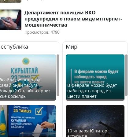
Департамент полиции ВКО
предупредил о новом виде интернет-
мошенничества
Просмотров: 4790
Республика
Мир
Өсайлау учаскеңізді
қалай оңай табуға
В феврале можно будет
болады? Онлайн-сервис
наблюдать парад из
іске қосылды
шести планет
10 января Юпитер
вступит в