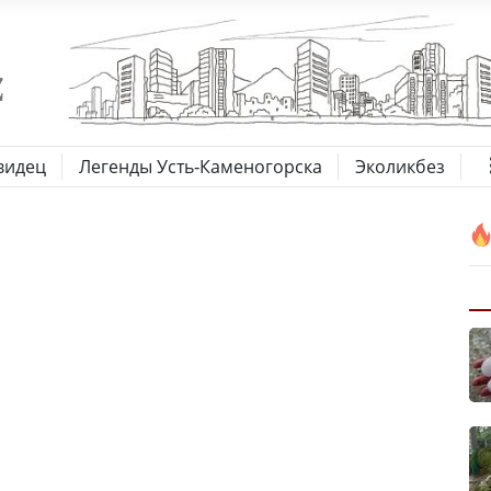
видец
Легенды Усть-Каменогорска
Эколикбез