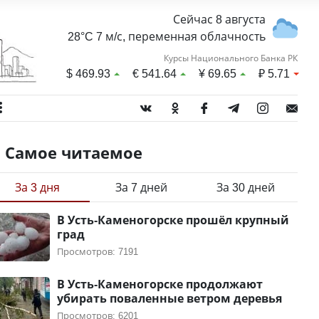
Сейчас 8 августа
28°C 7 м/с, переменная облачность
Курсы Национального Банка РК
$
469.93
€
541.64
¥
69.65
₽
5.71
Самое читаемое
За 3 дня
За 7 дней
За 30 дней
В Усть-Каменогорске прошёл крупный
град
Просмотров: 7191
В Усть-Каменогорске продолжают
убирать поваленные ветром деревья
Просмотров: 6201