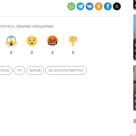
литесь своими эмоциями
0
0
0
0
ХТЕРЫ
ЧП
ВЗРЫВ
АО АРСЕЛОРМИТТАЛ
В
О 